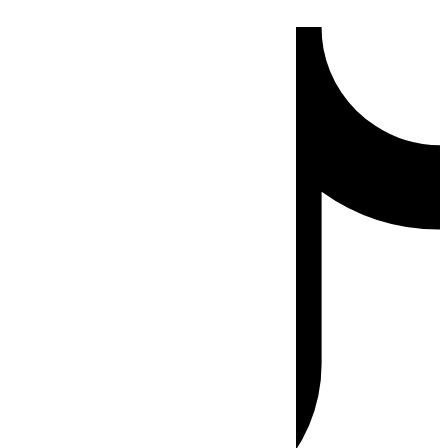
Ir
Tiktok
al
contenido