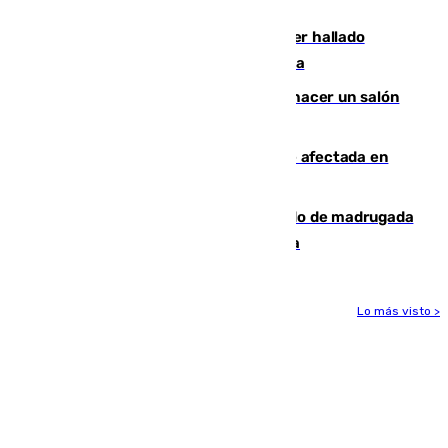
Rafa Jódar que está siendo imparable
Muere un hombre de 58 años tras ser hallado
inconsciente en una piscina en Cómpeta
Un tribunal federal impide a Trump hacer un salón
de baile en la Casa Blanca
Incendios de Castellón: la superficie afectada en
Tírig roza las 400 hectáreas
Muere un peatón tras ser atropellado de madrugada
en la carretera A-7 a su paso por Málaga
Lo más visto >
Más noticias
Ver más >