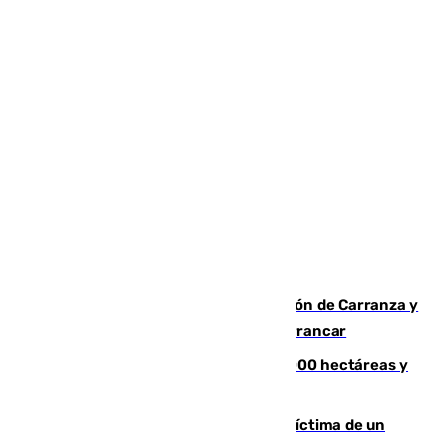
Las Palmas conquista el Trofeo Ramón de Carranza y
somete a un Cádiz que no termina de arrancar
El incendio de Niebla alcanza las 8.000 hectáreas y
mantiene desalojadas a 474 personas
El tenista checho Lehecka, nueva víctima de un