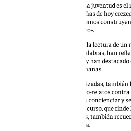
tempranas, incidiendo en que «la juventud es el 
conseguimos que los niños y niñas de hoy crezc
el respeto son esenciales, estaremos construyen
violencia de género para el futuro».
El acto ha contado además con la lectura de un 
parte de los escolares. En sus palabras, han ref
erradicar la violencia de género y han destacado 
el respeto en las relaciones humanas.
Dentro de las actividades organizadas, también h
premios del X Concurso de Micro-relatos contra
Carrión, un certamen que busca concienciar y sen
esta problemática social. El concurso, que rinde
violencia de género a los 18 años, también recue
sufrido esta lacra en la provincia.