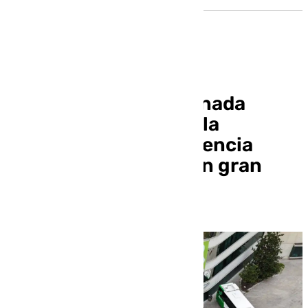
La Diputación de Granada
conmemora el Día de la
Eliminación de la Violencia
contra la Mujer con un gran
mosaico humano