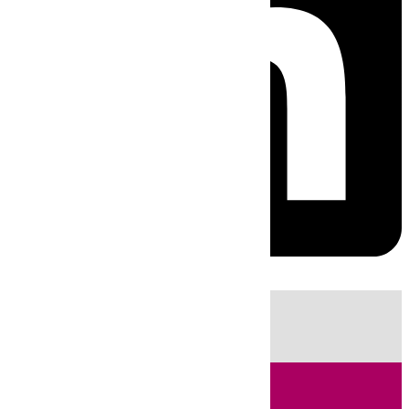
HOY
|
Sucesos
Incendios
Fútbol
LaLiga
Huelva