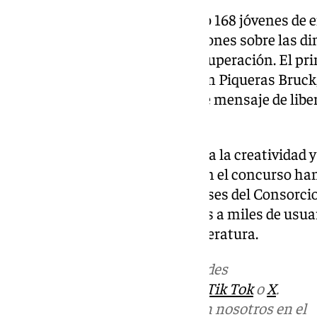
En esta edición han participado 168 jóvenes de e
plasmado en sus relatos reflexiones sobre las di
género, desde el dolor hasta la superación. El p
‘El cantar de los pájaros’, de Juan Piqueras Bruck
La Presentación, por su potente mensaje de liber
relación violenta.
Además, como reconocimiento a la creatividad y 
todos los relatos presentados en el concurso han
que se distribuirá en los autobuses del Consorc
llevando las voces de los jóvenes a miles de usu
sensibilización a través de la literatura.
Más noticias de
101TV
en las redes
sociales:
Instagram
,
Facebook
,
Tik Tok
o
X
.
Puedes ponerte en contacto con nosotros en el