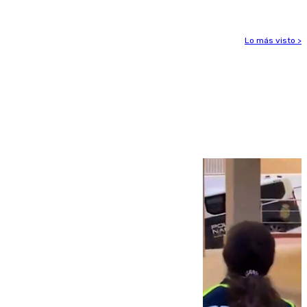
Lo más visto >
Más noticias
Ver más >