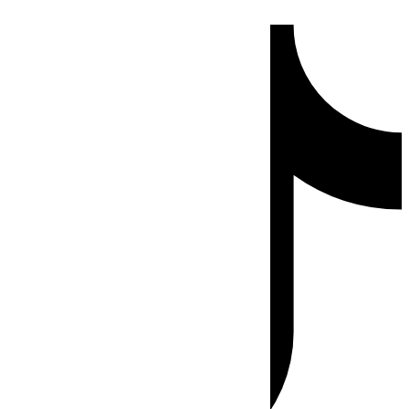
Ir
Tiktok
al
contenido