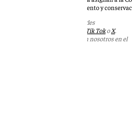
responsabilidad del mantenimiento y conservaci
Más noticias de
101TV
en las redes
sociales:
Instagram
,
Facebook
,
Tik Tok
o
X
.
Puedes ponerte en contacto con nosotros en el
correo
informativos@101tv.es
Tags:
Últimas noticias