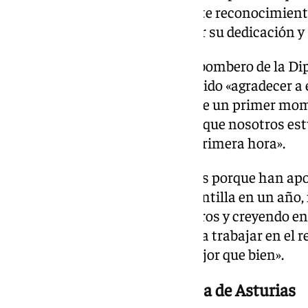
la vida de muchas personas. Este reconocimient
nuestra forma de poner en valor su dedicación y s
Por su parte, Sócrates Castillo, bombero de la 
trabajando en Valencia, ha querido «agradecer a 
institución provincial, que desde un primer m
impulsando para hacer posible que nosotros es
Comunidad Valenciana desde primera hora».
«Nos sentimos muy respaldados porque han apo
manera bestial, doblando la plantilla en un año
presupuestaria para los bomberos y creyendo en
próximo sábado empezaremos a trabajar en el re
a hacer, con total seguridad, mejor que bien».
María Pérez, Premio Princesa de Asturias