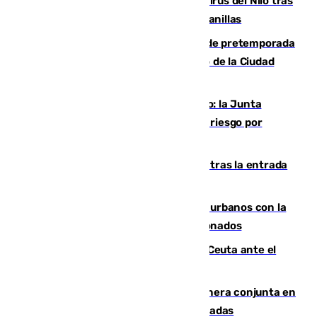
Málaga refuerza la vigilancia por el virus del Nilo tras
detectar un mosquito positivo en Campanillas
Málaga-Ceuta: cuarto compromiso de pretemporada
de los blanquiazules en busca del Trofeo de la Ciudad
Autónoma
Málaga, en alerta por el virus del Nilo: la Junta
decreta Campanillas como zona de alto riesgo por
varios casos recientes
El Gobierno registra 1.342 menores tras la entrada
masiva del pasado 30 de julio
Cádiz despide seis «puntos negros» urbanos con la
orden de retirada para quioscos abandonados
La Armada suma cuatro buques en Ceuta ante el
aviso de un nuevo cruce el 15 de agosto
Guardia Civil y RFEF trabajan de manera conjunta en
el caso de las estafas de ventas de entradas