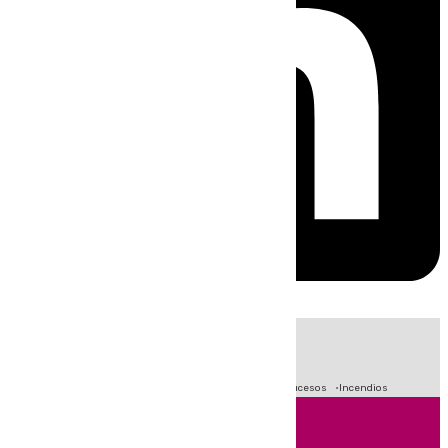
HOY
|
Fútbol
Primera División
Crisis Migratoria en Ceuta
Sucesos
Incendios