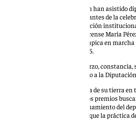
Esta recepción, a la que también han asistido d
Provincial, se ha llevado a cabo antes de la celeb
que se ha aprobado otra declaración institucion
impulsa la candidatura de la orcense María Pér
mundial y doble medallista olímpica en marcha a
de Asturias de los Deportes 2025.
Sus valores personales de esfuerzo, constancia,
ejemplar son los que han llevado a la Diputació
La atleta granadina, embajadora de su tierra en 
principios que estos prestigiosos premios busc
fomento, desarrollo y perfeccionamiento del dep
como ejemplo de los beneficios que la práctica d
humanidad.