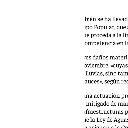
CHG
Durante la sesión plenaria, también se ha lleva
propuesta, impulsada por el Grupo Popular, que 
Hidrográfica del Guadalquivir que proceda a la l
barrancos, arroyos y ríos de su competencia en l
La iniciativa responde a los graves daños mater
entre el 20 de octubre y el 3 de noviembre, «cuy
provocadas únicamente por las lluvias, sino tamb
materiales acumulados en los cauces», según re
En la moción se considera que una actuación pre
organismo competente hubiera mitigado de mane
catástrofe, evitando daños en infraestructuras p
cultivos. Además, se recuerda que la Ley de Agua
Administración Pública del Agua asignan a la Co