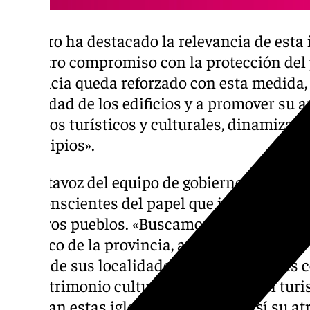
Navarro ha destacado la relevancia de esta
«nuestro compromiso con la protección del 
provincia queda reforzado con esta medida, 
seguridad de los edificios y a promover su
recursos turísticos y culturales, dinamizan
municipios».
El portavoz del equipo de gobierno ha añad
son conscientes del papel que juega el patr
nuestros pueblos. «Buscamos preservar el v
artístico de la provincia, así como fomentar
social de sus localidades. Las actuaciones 
ese patrimonio cultural, impulsando el tur
albergan estas iglesias, reforzando así su a