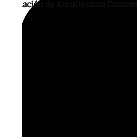
Fundación de Arquitectura Conte
También se ha dado a conocer la concesión
euros a la Fundación de Arquitectura Cont
incorporar a Granada a la Guía C. El objetiv
fomentar el conocimiento, reconocimiento, p
corriente, así como el desarrollo económico y
granadino para posicionarlo a nivel interna
Además, el convenio de colaboración entre la
FAC tiene un interés público al perseguir l
hacia su patrimonio local contemporáneo. S
resaltado que «la colaboración con la FAC 
destacar el patrimonio contemporáneo de 
internacional. La incorporación a la Guía C