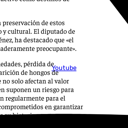
a preservación de estos
 y cultural. El diputado de
nez, ha destacado que «el
daderamente preocupante».
dades, pérdida de
Youtube
parición de hongos de
 no solo afectan al valor
ién suponen un riesgo para
zan regularmente para el
 comprometidos en garantizar
r su historia».