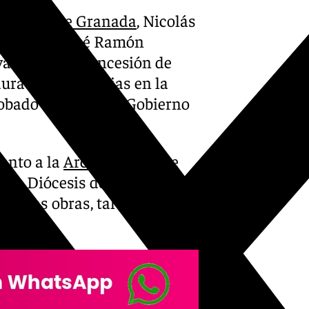
utación de Granada
, Nicolás
 Vivienda, José Ramón
vación de la concesión de
uración de iglesias en la
robado en Junta de Gobierno
anto a la
Archidiócesis de
a la Diócesis de Guadix, que
de las obras, tal y como se