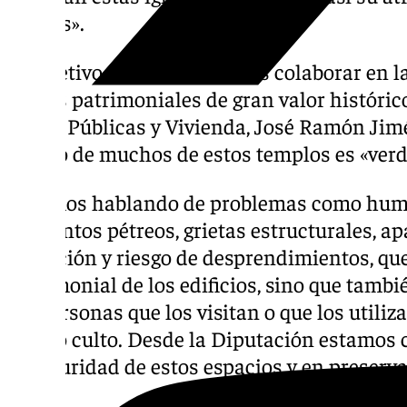
interés».
El objetivo de esta medida es colaborar en l
bienes patrimoniales de gran valor histórico
Obras Públicas y Vivienda, José Ramón Jimé
estado de muchos de estos templos es «ver
Estamos hablando de problemas como hume
elementos pétreos, grietas estructurales, a
pudrición y riesgo de desprendimientos, que
patrimonial de los edificios, sino que tamb
las personas que los visitan o que los utili
propio culto. Desde la Diputación estamos
la seguridad de estos espacios y en preserva