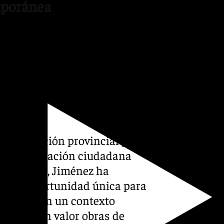
mporánea
 de una ayuda de 15.000
emporánea (FAC) para
o de esta inclusión es
rotección y difusión de esta
 social del territorio
cional.
 institución provincial y la
a sensibilización ciudadana
obre esto, Jiménez ha
es una oportunidad única para
Granada en un contexto
 pondrá en valor obras de