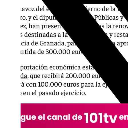
El portavoz del equipo de gobierno de la
Dip
Navarro, y el diputado de Obras Públicas y
Jiménez, han presentado este lunes la reno
ayudas destinadas a la conservación y resta
provincia de Granada, para lo que se ha ap
una partida de 300.000 euros.
Esta aportación económica estará dirigida t
Granada
, que recibirá 200.000 euros, como 
contará con 100.000 euros para la ejecución 
realizó en el pasado ejercicio.