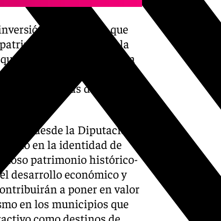
 inversión, subrayando que
patrimonio histórico de la
que ayudará a garantizar la
 aprovechamiento como
do las economías de los
ido que desde la Diputación
imonio en la identidad de
alioso patrimonio histórico-
 el desarrollo económico y
contribuirán a poner en valor
ismo en los municipios que
tractivo como destinos de