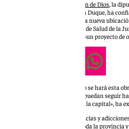
del antiguo Hospital de
San Juan de Dios
, la di
Social, Igualdad y Familia, Elena Duque, ha conf
se pueda ver subsanada con esta nueva ubicación
coordinación con la Delegación de Salud de la Ju
pendiente de la articulación de «un proyecto de o
«En los meses que sea necesario se hará esta obr
se ubiquen en un centro donde puedan seguir hac
los usuarios de la provincia y de la capital», ha 
El de atención a drogodependencias y adicciones 
se le ofrece a la ciudadanía de toda la provincia 