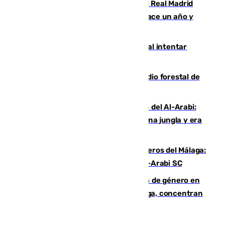
El fichaje más caro de la historia del Real Madrid
costaba 105 millones de euros menos hace un año y
jugaba en Leganés
Ceuta suma 82 fallecidos en el mar al intentar
cruzar la frontera española
Huelva eleva a emergencia el incendio forestal de
Niebla
Juanfran Funes, sobre el duro juego del Al-Arabi:
“Por momentos nos hemos metido en una jungla y era
hasta peligroso”
Ya se han estrenado los tres delanteros del Málaga:
Eneko Jauregui, bigoleador contra el Al-Arabi SC
35 mujeres asesinadas por violencia de género en
España en este 2026: Andalucía y Málaga, concentran
el foco de la tragedia