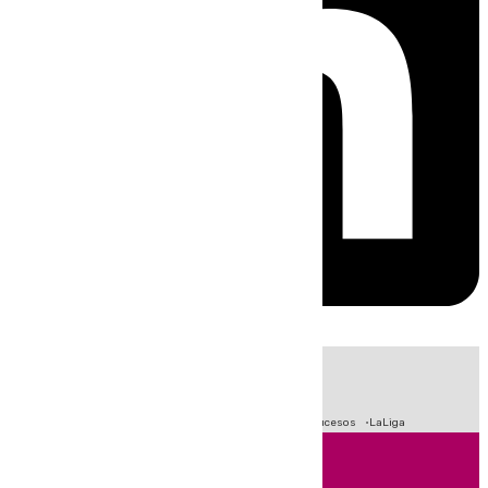
HOY
|
Fútbol
Primera División
Crisis Migratoria en Ceuta
Sucesos
LaLiga