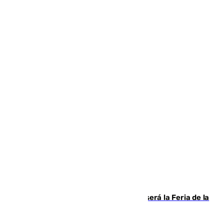
Talleres, escape room y música: así será la Feria de la
Juventud Cofrade de Málaga