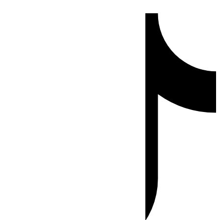
Ir
Tiktok
al
contenido