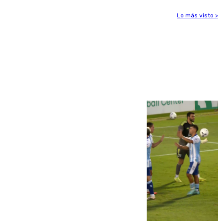
Lo más visto >
Más noticias
Ver más >