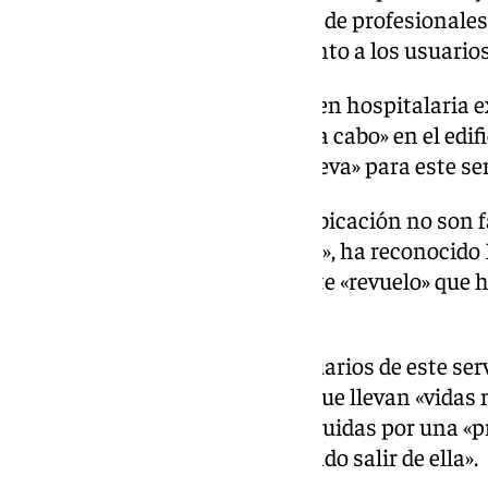
guiado por «un grupo magnífico de profesionales
«valorar por encima de todo» junto a los usuarios
A principios de mandato, la orden hospitalaria e
actuaciones que querían llevar a cabo» en el edifi
búsqueda de «una ubicación nueva» para este ser
Las cuestiones «de cambio de ubicación no son fá
características «lleva su tiempo», ha reconocid
por «tranquilizar» en torno a este «revuelo» que 
aminorando».
La diputada, respecto de los usuarios de este ser
hincapié en que son personas que llevan «vidas
momento dado se han visto influidas por una «pr
una adicción» y están «intentando salir de ella».