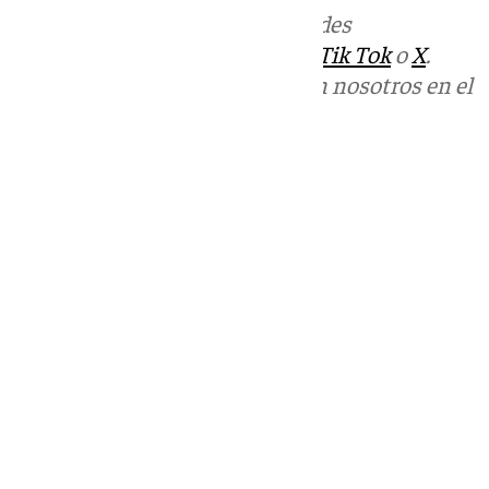
Más noticias de
101TV
en las redes
sociales:
Instagram
,
Facebook
,
Tik Tok
o
X
.
Puedes ponerte en contacto con nosotros en el
correo
informativos@101tv.es
Tags:
Últimas noticias