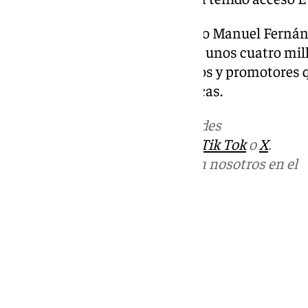
Para el exconcejal de Urbanismo Manuel Fernánde
26 años de prisión y multas pos unos cuatro mi
acusados otros exediles, técnicos y promotores
en estas operaciones urbanísticas.
Más noticias de
101TV
en las redes
sociales:
Instagram
,
Facebook
,
Tik Tok
o
X
.
Puedes ponerte en contacto con nosotros en el
correo
informativos@101tv.es
Tags:
Últimas noticias