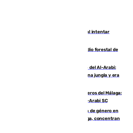
Ceuta suma 82 fallecidos en el mar al intentar
cruzar la frontera española
Huelva eleva a emergencia el incendio forestal de
Niebla
Juanfran Funes, sobre el duro juego del Al-Arabi:
“Por momentos nos hemos metido en una jungla y era
hasta peligroso”
Ya se han estrenado los tres delanteros del Málaga:
Eneko Jauregui, bigoleador contra el Al-Arabi SC
35 mujeres asesinadas por violencia de género en
España en este 2026: Andalucía y Málaga, concentran
el foco de la tragedia