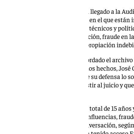
La macrocausa del
Marchelo
ha llegado a la Aud
años de instrucción, en un caso en el que están
de personas entre empresarios, técnicos y políti
tráfico de influencias, prevaricación, fraude en 
caudales públicos, cohecho y apropiación indebi
La Audiencia de Granada ha acordado el archivo d
en Alhendín en el momento de los hechos, José G
recobre la salud» después de que su defensa lo sol
dolencias» que le «impiden» asistir al juicio y qu
cognitiva».
La Fiscalía solicitaba para él un total de 15 años
presuntos delitos de tráfico de influencias, fraud
prevaricación urbanística y malversación, según
acusación provisional, al que ha tenido acceso E