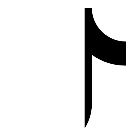
Ir
Tiktok
al
contenido