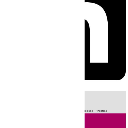
HOY
|
Fútbol
Crisis Migratoria en Ceuta
Primera División
Sucesos
Política