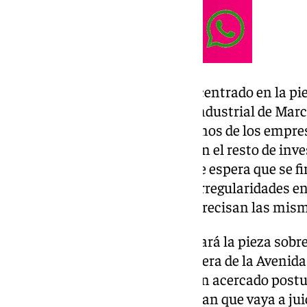
La sesión de este martes se ha centrado en la p
irregularidades en el polígono industrial de Mar
la firma de un acuerdo con algunos de los empre
mañana cuando se confirme con el resto de inves
hoy no han acudido. También se espera que se 
conformidad en la pieza sobre irregularidades en 
Urbanización Novosur, según precisan las mism
En la sesión del jueves se abordará la pieza sobr
en la construcción de la gasolinera de la Avenid
aunque en esta última no se han acercado postu
fuentes consultadas no descartan que vaya a jui