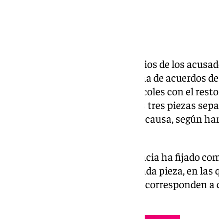
La
Fiscalía
y las defensas de varios de los acusa
avanzado este martes en la firma de acuerdos de
confirmarse este próximo miércoles con el resto
evitarían ir a juicio en dos de las tres piezas se
Granada ha dividido esta macrocausa, según ha
fuentes del caso.
La Sección Primera de la Audiencia ha fijado co
miércoles y jueves, un día por cada pieza, en las 
procesales y a los acusados que corresponden a c
obtención de conformidades.