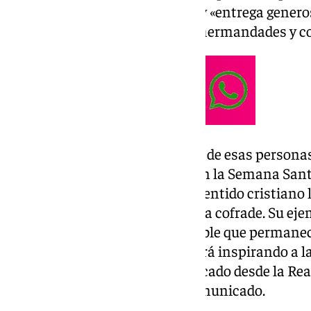
Cheng, quien destacó por su fe y «entrega gener
compromiso con la vida de las hermandades y co
«Con su partida, se marcha una de esas personas 
servicio silencioso, engrandecen la Semana San
sencillez, cercanía y profundo sentido cristiano
muy querida por toda la Granada cofrade. Su ejem
Iglesia deja una huella imborrable que permane
nuestras corporaciones y seguirá inspirando a l
futuras de cofrades», han destacado desde la R
Cofradías de Granada en un comunicado.