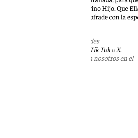
manto y la presente ante su Divino Hijo. Que El
y fortalezca a toda la Granada cofrade con la es
añaden en el comunicado.
Más noticias de
101TV
en las redes
sociales:
Instagram
,
Facebook
,
Tik Tok
o
X
.
Puedes ponerte en contacto con nosotros en el
correo
informativos@101tv.es
Tags:
Últimas noticias