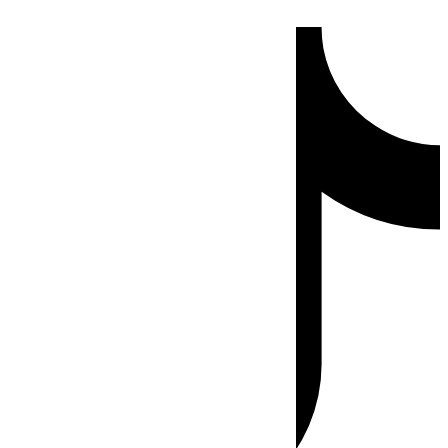
Ir
Tiktok
al
contenido