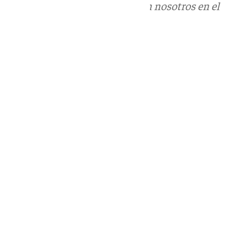
Puedes ponerte en contacto con nosotros en el
correo
informativos@101tv.es
Tags:
Últimas noticias