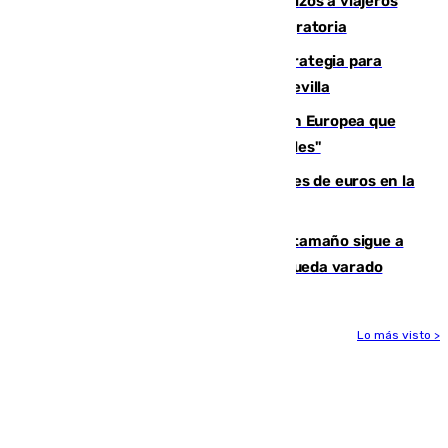
España establece controles fronterizos a viajeros
procedentes de Italia por la presión migratoria
El Ayuntamiento desarrolla una estrategia para
recuperar la identidad patrimonial de Sevilla
España e Italia garantizan a la Unión Europea que
sus controles fronterizos son "temporales"
Sevilla ha invertido más de 6 millones de euros en la
transformación de su casco histórico
Susto en Marbella: un atún de gran tamaño sigue a
un bañista hasta la orilla de la playa y queda varado
Lo más visto >
Más noticias
Ver más >