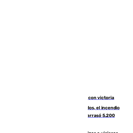
El Granada cierra su puesta a punto con victoria
Un mes de la tragedia de Los Gallardos, el incendio
que acabó con la vida de 14 personas y arrasó 5.200
hectáreas