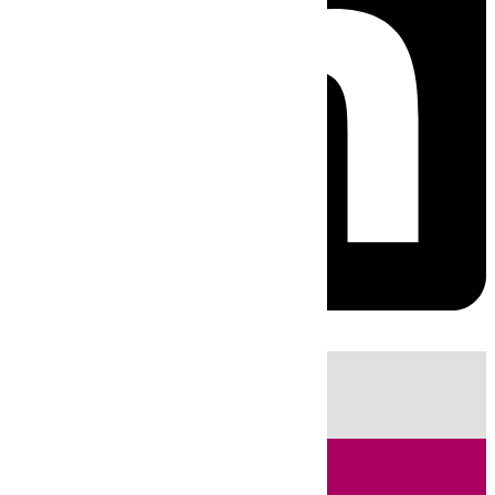
HOY
|
Sucesos
Incendios
Fútbol
LaLiga
Guardia Civil