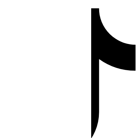
Ir
Tiktok
al
contenido