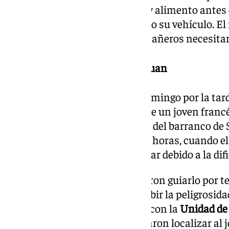
proporcionaron ropa de abrigo y alimento antes d
El Charcón
, donde habían dejado su vehículo. El
las 7:00 horas, sin que los montañeros necesita
Rescate en el barranco de San Juan
El segundo rescate ocurrió el domingo por la tard
recibió una llamada de auxilio de un joven fran
atrapado en una zona peligrosa del barranco de
notificada al 112 sobre las 15:00 horas, cuando e
pidió ayuda al no poder continuar debido a la difi
Los agentes del GREIM intentaron guiarlo por te
camino de regreso, pero al percibir la peligrosida
intervenir directamente. Junto con la
Unidad de 
Comandancia de Granada
, lograron localizar al