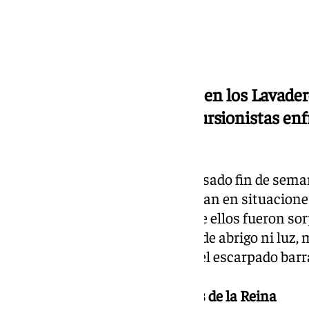
Los rescates tuvieron lugar en los Lavader
de San Juan, donde los excursionistas enf
terrenos peligrosos
La
Guardia Civil
rescató este pasado fin de sema
Sierra Nevada
que se encontraban en situaciones
condiciones del entorno. Tres de ellos fueron so
Lavaderos de la Reina
, sin ropa de abrigo ni luz
montañero quedó atrapado en el escarpado bar
Primer rescate en los Lavaderos de la Reina