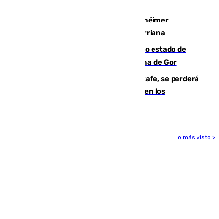
vía aérea y marítima
Hallan sin vida al granadino con Alzhéimer
desaparecido hace una semana en Churriana
Encuentran un cadáver en avanzado estado de
descomposición en la localidad granadina de Gor
Christantus Uche, delantero del Getafe, se perderá
toda la temporada por varias fracturas en los
ligamentos de su rodilla derecha
Lo más visto >
Más noticias
Ver más >