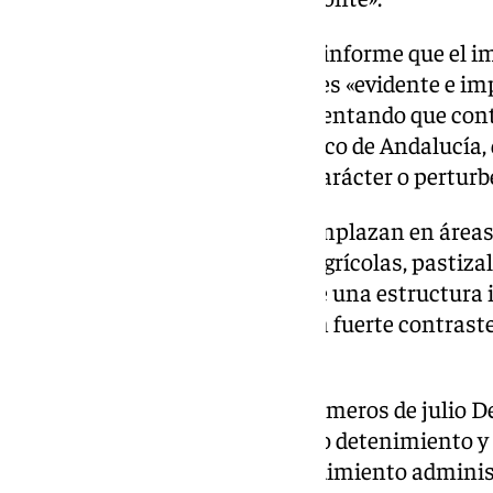
Icomos ha argumentado en un informe que el imp
fotovoltaicas que se proyectan es «evidente e im
entorno de la Alhambra, argumentando que contra
de la Ley del Patrimonio Histórico de Andalucía,
construcciones que alteren el carácter o pertur
«Las plantas fotovoltaicas se emplazan en áreas 
menudo, coinciden con zonas agrícolas, pastizal
de alto valor. La introducción de una estructura 
estos paisajes puede generar un fuerte contraste
reseña el informe de Icomos.
Sánchez ha censurado que a primeros de julio De
había que estudiarlo con mucho detenimiento y ri
haciendo, que durante el procedimiento administ