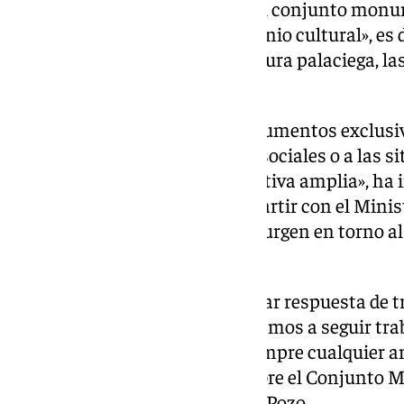
«valor universal excepcional del conjunto monu
Generalife se fijó como patrimonio cultural», es
criterios referidos a la arquitectura palaciega, la
constructivas empleadas.
«Es evidente que a veces los argumentos exclusi
dan respuesta a las demandas sociales o a las s
que analizar desde una perspectiva amplia», ha 
insistido en «el ánimo de compartir con el Minis
consideraciones técnicas que surgen en torno al
hay que aplicar».
«En este asunto no se pueden dar respuesta de t
reunirnos con el Ministerio y vamos a seguir tra
responsabilidad para evitar siempre cualquier a
cierto que pueda plantearse sobre el Conjunto
Generalife», ha explicado la Del Pozo.