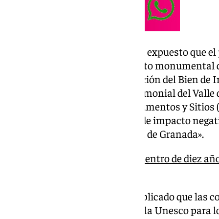
En su intervención, Del Pozo ha expuesto que el 
«se sitúa fuera tanto del conjunto monumental 
protección como de la delimitación del Bien de I
correspondiente a la zona patrimonial del Valle d
Consejo Internacional de Monumentos y Sitios 
informe de «un altísimo riesgo de impacto negati
Alhambra, Generalife y Albaicín de Granada».
«Yo me imagino El Fargue dentro de diez añ
solares»
En concreto, la consejera ha explicado que las
se sustentan en los criterios de la Unesco para l