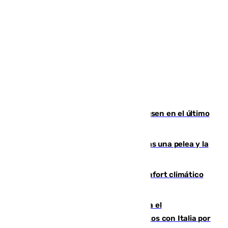
El Sevilla se desinfla ante el Leverkusen en el último
ensayo (1-2)
Tensión en la prisión de Alhaurín tras una pelea y la
incautación de un punzón
Málaga contabiliza 148 zonas de confort climático
para enfrentar las altas temperaturas
Marlaska notifica a la Unión Europea el
restablecimiento de controles fronterizos con Italia por