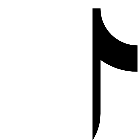
Ir
Tiktok
al
contenido