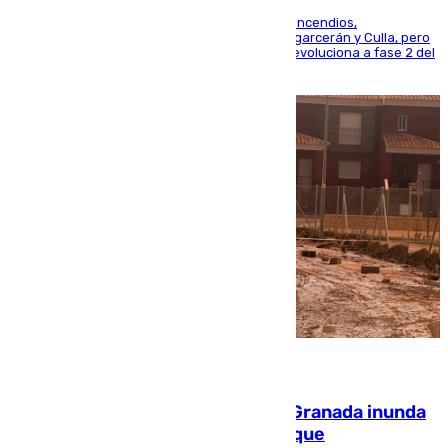
La UME se suma al operativo de control de los incendios,
progresando adecuadamente los de Sierra Engarcerán y Culla, pero
centrando todo el empeño en el de Culla, que evoluciona a fase 2 del
PEIF
08.08.2026
Una tormenta en la provincia de Granada inunda
las calles de Puebla de Don Fadrique