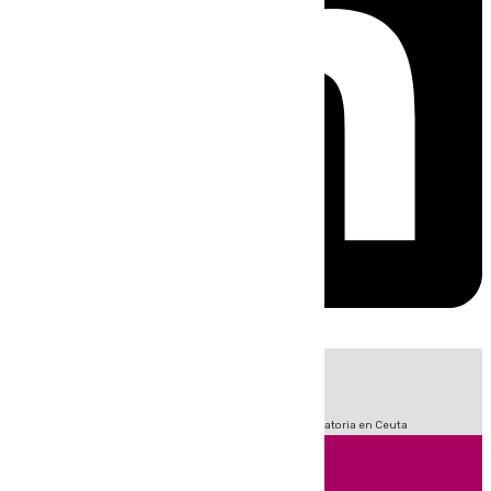
HOY
|
Sucesos
Fútbol
LaLiga
Primera División
Crisis Migratoria en Ceuta