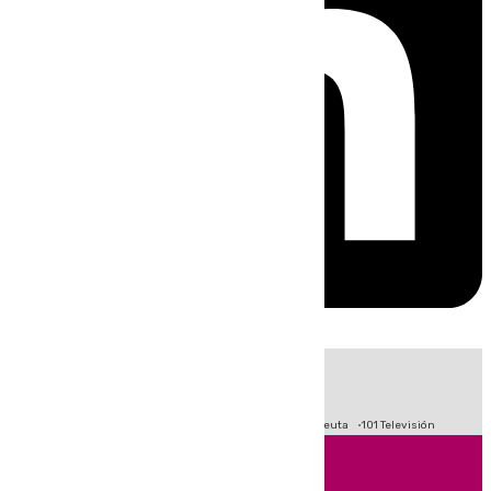
HOY
|
Fútbol
Primera División
LaLiga
Crisis Migratoria en Ceuta
101 Televisión