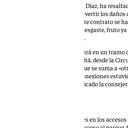
La consejera de Fomento, Rocío Díaz, ha resaltad
cerca del triple de dinero para revertir los daño
carreteras autonómicas». En este contrato se ha
carreteras que acumulan más desgaste, fruto ya 
del aumento del tráfico pesado».
La Consejería de Fomento actuará en un tramo d
carretera entre Otura y La Malahá, desde la Cir
Malahá. Una mejora del firme que se suma a «ot
Juanma Moreno para que las conexiones estuvie
realidad del Citai», según ha indicado la consejer
Intervenciones
Entre las últimas intervenciones en los accesos 
mejora de la seguridad vial del acceso al parque