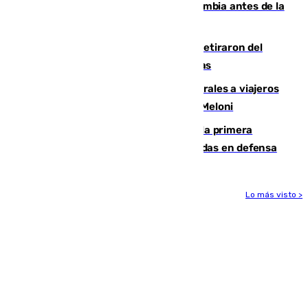
Felipe VI refuerza los lazos con Colombia antes de la
llegada del nuevo presidente
Fernando Calero y Carlos Dotor se retiraron del
encuentro contra el Ceuta con molestias
España restablece controles temporales a viajeros
procedentes de Italia como repuesta a Meloni
El Málaga cae ante el Ceuta y suma la primera
derrota de la pretemporada dejando dudas en defensa
Lo más visto >
Más noticias
Ver más >