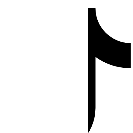
Ir
Tiktok
al
contenido