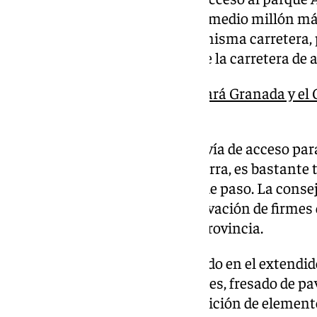
a los tres millones de euros o el medio millón má
tramo de tres kilómetros de la misma carretera, p
También se mejorará el firme de la carretera de a
Un autobús directo conectará Granada y el C
lunes
La carretera A-345, la principal vía de acceso para
Contraviesa y parte de la Alpujarra, es bastante
de alto tonelaje que la utilizan de paso. La cons
unos primeros trabajos de renovación de firmes
2026 en otras carreteras de la provincia.
Las obras se centrarán sobre todo en el extendi
reparación de blandones y baches, fresado de pa
señalización horizontal y reposición de element