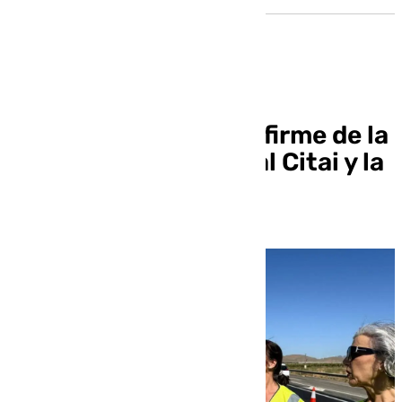
La Junta renovará el firme de la
carretera de acceso al Citai y la
de Albuñol