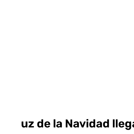
Ir
al
contenido
La luz de la Navidad ll