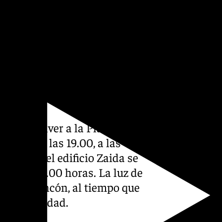
xpectantes, con la mirada
lí, un ojo se asomaba de vez
re el telón el rostro con el
ta atrás. Seis, cinco, cuatro,
virtió en una pantalla de
 acompañada por melodías
Podrán volver a la Plaza del
 pases a las 19.00, a las
o, sobre el edificio Zaida se
n a las 22.00 horas. La luz de
gia cada rincón, al tiempo que
ia su Navidad.