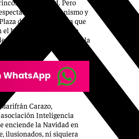
rincón de la ciudad. Pero
 espectáculo de ilusionismo y
 Plaza del Carmen hasta que
el bolsillo al público con
desembocó en el colofón de la
 Marifrán Carazo,
 asociación Inteligencia
ue enciende la Navidad en
, ilusionados, ni siquiera