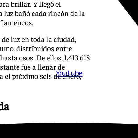
a brillar. Y llegó el
 luz bañó cada rincón de la
 flamencos.
 de luz en toda la ciudad,
umo, distribuidos entre
 hasta osos. De ellos, 1.413.618
estante fue a llenar de
Youtube
 el próximo seis de enero,
da
la expectación era máxima. Era
 en Granada. En torno a la