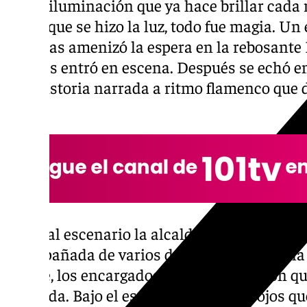
por la iluminación que ya hace brillar cada 
hasta que se hizo la luz, todo fue magia. Un
sombras amenizó la espera en la rebosante
Barajas entró en escena. Después se echó en 
una historia narrada a ritmo flamenco que 
cita.
Subió al escenario la alcaldesa de Granada,
acompañada de varios de los usuarios de la
Límite, los encargados de pulsar el botón q
Granada. Bajo el escenario, miles de ojos que