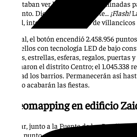
necesitaban ver las bombillas iluminadas par
momento. Diez, nueve, ocho, siete…
¡Flash!
La
ciudad, intermitente al ritmo de villancicos
En total, el botón encendió 2.458.956 puntos
todos ellos con tecnología LED de bajo cons
bandas, estrellas, esferas, regalos, puertas y
iluminaron el distrito Centro; el 1.045.338 r
Navidad los barrios. Permanecerán así hasta
cuando acabarán las fiestas.
Videomapping en edificio Zai
A la par, junto a la Fuente de las Batallas, 
el otro punto clave del inicio de la Navidad