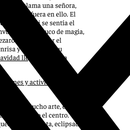
arde!», exclama una señora,
la vida le fuera en ello. El
hedumbre, casi se sentía el
nvuelto en un truco de magia,
ezaron a martillear el
nrisa y contagiosa su
Navidad llegó a Granada
cciones y actividades
eño con mucho arte, el del
an abarrotado el centro.
 quedó en anécdota, eclipsada