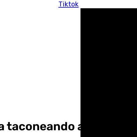
Tiktok
ega taconeando a Granada