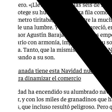
hervidero. «¡Llevamos desde las seis de la t
que protege su hueco en primera fila como si 
termómetro tiritaba, pero allí, entre la muc
calor de una lumbre. Y entonces apareció, e
el bailaor Agustín Barajas. Sus zapatos emp
escenario con armonía, imperturbable su so
energía. Tanto, que la mismísima
luz de la 
taconeando a su son.
Granada tiene esta Navidad nuevas atra
para dinamizar el comercio
La ciudad ha encendido su alumbrado navid
bailaor, y con los miles de granadinos que h
Tantos, que incluso resultó peligroso. Pero