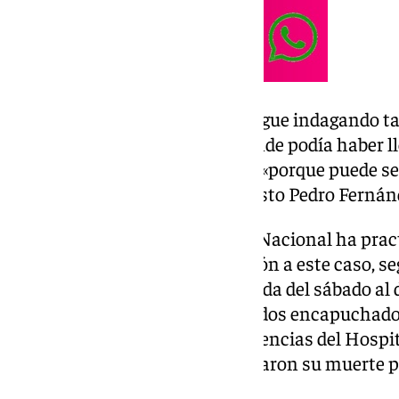
De hecho, la
Policía Nacional
sigue indagando ta
municipios colindantes «de donde podía haber ll
investigación continúa abierta «porque puede s
implicadas también», ha expuesto Pedro Fernán
En las últimas horas la Policía Nacional ha pra
domiciliario en Motril en relación a este caso, 
prensa local. Fue en la madrugada del sábado al
recibió un aviso respecto a que dos encapuchad
en las inmediaciones de las urgencias del Hospit
Facultativos del centro constataron su muerte p