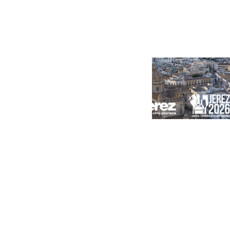
Portada
Andalucía
Sevilla
Málaga
Granada