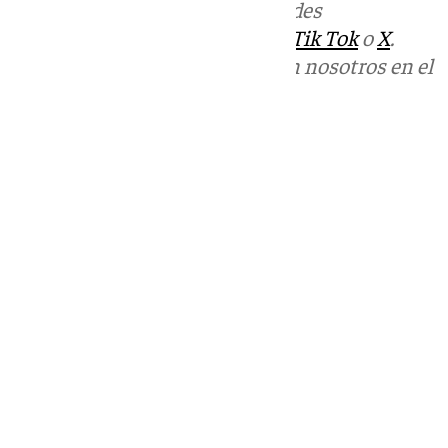
Más noticias de
101TV
en las redes
sociales:
Instagram
,
Facebook
,
Tik Tok
o
X
.
Puedes ponerte en contacto con nosotros en el
correo
informativos@101tv.es
Tags:
Últimas noticias