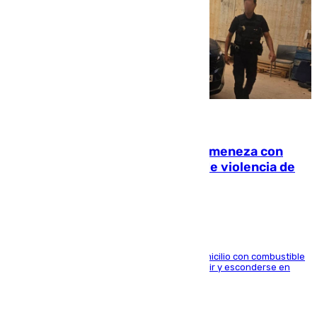
08.08.2026
Retiene a su mujer en su casa y ameneza con
quemar la vivienda: nuevo caso de violencia de
género en Málaga
El arrestado, de 54 años, habría rociado el domicilio con combustible
y habría impedido salir a la víctima antes de huir y esconderse en
una casa cercana