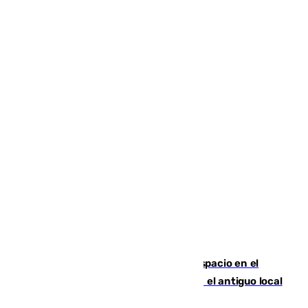
Las marca internacionales ganan espacio en el
Centro de Málaga: La Tagliatella abre en el antiguo local
de Vox Sports Bar