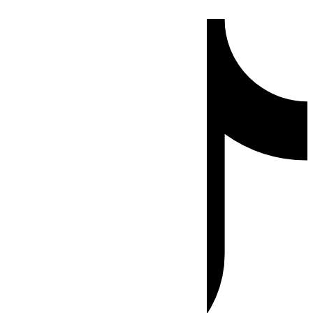
Ir
Tiktok
al
contenido