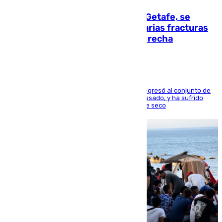
Christantus Uche, delantero del Getafe, se
perderá toda la temporada por varias fracturas
en los ligamentos de su rodilla derecha
El centrocampista reconvertido en atacante regresó al conjunto de
la capital, después de salir obligado el curso pasado, y ha sufrido
una lesión que lo mantendrá un año en el dique seco