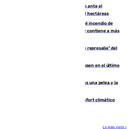
Moreno pide extremar la precaución ante el
incendio de Niebla, que supera las 4.000 hectáreas
340 personas más desalojadas por el incendio de
Niebla, que mantiene a 410 evacuadas y contiene a más
de 500 efectivos trabajando
Italia responde ante las "medidas de represalia" del
Gobierno de Sánchez
El Sevilla se desinfla ante el Leverkusen en el último
ensayo (1-2)
Tensión en la prisión de Alhaurín tras una pelea y la
incautación de un punzón
Málaga contabiliza 148 zonas de confort climático
para enfrentar las altas temperaturas
Lo más visto >