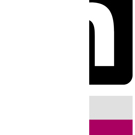
HOY
|
Sucesos
Guardia Civil
Fútbol
LaLiga
Incendios