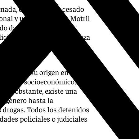
ranada, donde se han cesado
onal y una policial. En
Motril
do dadas de baja doce
cial. En la localidad de Baza
iones nacionales tras
n tenido su origen en la
el orden socioeconómico,
s. No obstante, existe una
de género hasta la
s drogas. Todos los detenidos
dades policiales o judiciales