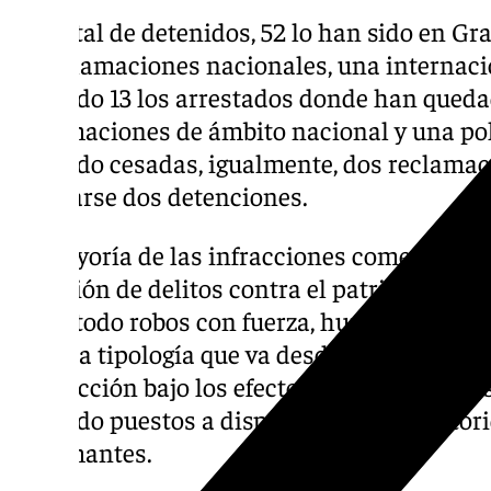
Del total de detenidos, 52 lo han sido en G
55 reclamaciones nacionales, una internaci
han sido 13 los arrestados donde han queda
reclamaciones de ámbito nacional y una poli
han sido cesadas, igualmente, dos reclamac
realizarse dos detenciones.
La mayoría de las infracciones cometidas ha
comisión de delitos contra el patrimonio y 
sobre todo robos con fuerza, hurtos y estafa
variada tipología que va desde la violencia 
conducción bajo los efectos del alcohol o la
han sido puestos a disposición de las autori
reclamantes.