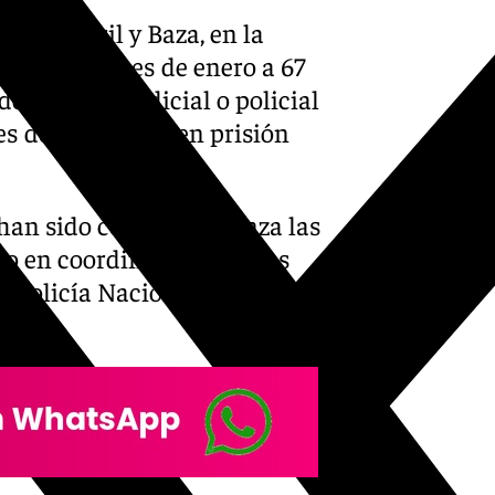
da, Motril y Baza, en la
el pasado mes de enero a 67
 carácter judicial o policial
s de su ingreso en prisión
 han sido cesadas, alcanza las
abo en coordinación con las
la Policía Nacional en una