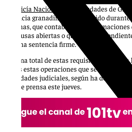
La
Policía Nacional
de las ciudades de Grana
provincia granadina, han detenido durante 
personas, que contaban con reclamaciones de
por causas abiertas o que estaban pendiente
tras una sentencia firme.
La suma total de estas requisitorias, que ya
72 tras estas operaciones que se llevan a c
autoridades judiciales, según ha detallado 
nota de prensa este jueves.