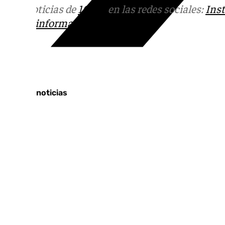
Más noticias de
101TV
en las redes sociales:
Ins
correo
informativos@101tv.es
Tags:
Últimas noticias