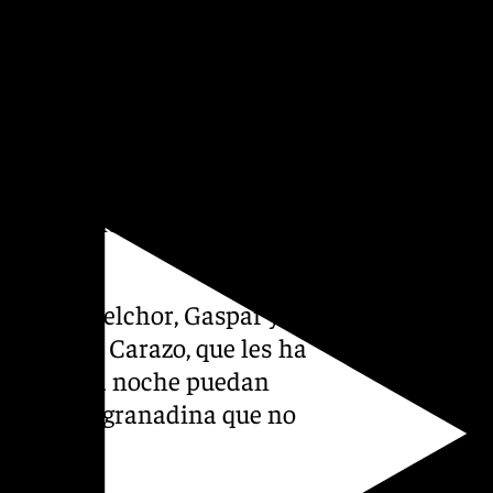
an repartido a la vez que
00 personas, 200 de ellas
ón Civil de Granada y a la
marco de la seguridad, se
baterías para el suministro
e generadores como se hacía
contaminación tanto
estades Melchor, Gaspar y
 Marifrán Carazo, que les ha
ra que esta noche puedan
 tradición granadina que no