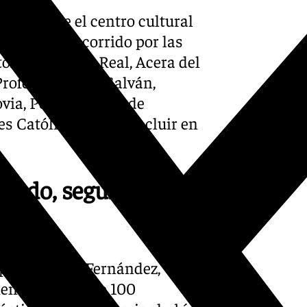
tido desde el centro cultural
a hora el recorrido por las
ólicos, Puerta Real, Acera del
 Profesor Tierno Galván,
ovia, Poeta Manuel de
es Católicos para concluir en
imado, seguro
 por Antonio Fernández,
en ha repartido 100