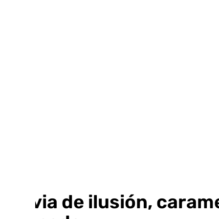
Ir
al
contenido
Lluvia de ilusión, caram