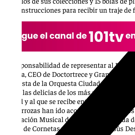
pañuelos de sus colecciones y 15 bolas de pl
unas instrucciones para recibir un traje de
La responsabilidad de representar al Rey 
Bayona, CEO de Doctortrece y Granada Digita
violinista de la Orquesta Ciudad de Granad
hecho las delicias de los más pequeños, es 
ciudad y al que se recibe entre vítores. Co
sus carrozas han ido acompañadas por tres
Agrupación Musical del Rescate, la Banda d
Banda de Cornetas y Tambores de Jesús De