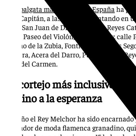
La
Cabalgata más antigua de España
ha par
Gran Capitán, a las 16:30, adelantando en un
calles San Juan de Dios, Gran Vía, Reyes Cat
Darro, Paseo del Violón, Plaza Rotary, calle
Camino de la Zubia, Fontiveros, Andrés Seg
Góngora, Acera del Darro, Puerta Real y Rey
Plaza del Carmen.
Un cortejo más inclusivo, an
camino a la esperanza
Este año el Rey Melchor ha sido encarnado
diseñador de moda flamenca granadino, qui