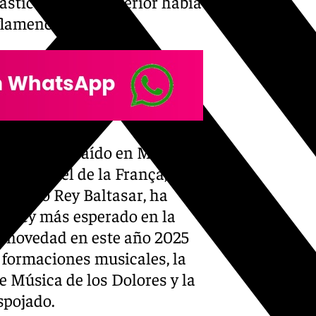
ástico en cuyo interior había
 flamenca.
Gaspar ha recaído en Manu
l e Israel de la França,
a, como Rey Baltasar, ha
el Rey más esperado en la
mo novedad en este año 2025
 formaciones musicales, la
e Música de los Dolores y la
spojado.