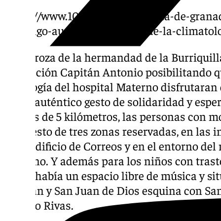
https://www.101tv.es/la-cabalgata-de-gran
domingo-aunque-pendiente-de-la-climatolo
La carroza de la hermandad de la Burriquill
asociación Capitán Antonio posibilitando q
oncología del hospital Materno disfrutaran d
en un auténtico gesto de solidaridad y esper
de más de 5 kilómetros, las personas con m
dispuesto de tres zonas reservadas, en las
en el edificio de Correos y en el entorno del 
Romano. Y además para los niños con trasto
(TEA), había un espacio libre de música y si
Capitán y San Juan de Dios esquina con San
Natalio Rivas.