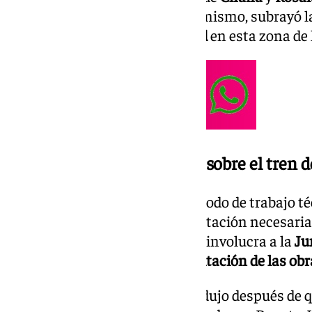
infraestructura ferroviaria. Asimismo, subrayó 
permeabilidad
y la
accesibilidad
en esta zona de 
Reunión con Óscar Puente sobre el tren 
La alcaldesa ha iniciado un periodo de trabajo téc
la reunión con toda la documentación necesaria 
posible. Este plan, que también involucra a la
Ju
de manera eficiente hacia la
licitación de las ob
El anuncio de la reunión se produjo después de q