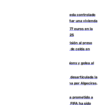
El incendio forestal de San Roque queda controlado
tras obligar a evacuar a 19 familias y dañar una vivienda
Los malagueños gastarán de media 77 euros en la
Feria de Málaga 2026, menos que en 2025
El Supremo ratifica los 17 años de prisión al preso
que mató estrangulado a su compañero de celda en
Morón
El Betis supera el examen de Champions y golea al
Arsenal en Dublín (1-3)
Golpe internacional al narcotráfico: desarticulada la
red que introdujo 21 toneladas de cocaína por Algeciras,
Málaga y Valencia
El Gobierno niega que Infantino haya prometido a
Marruecos la final del Mundial 2030: "La FIFA ha sido