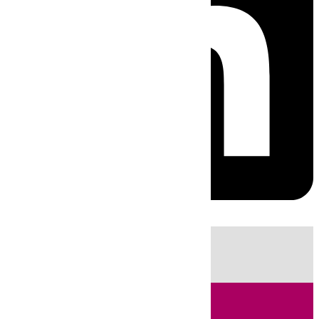
HOY
|
Fútbol
Sucesos
Cádiz
Feria de Málaga
Política