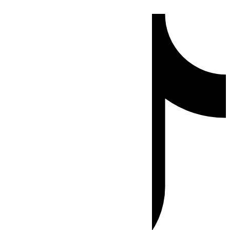
Ir
Tiktok
al
contenido