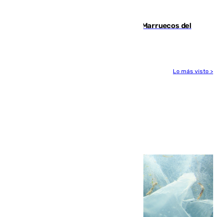
tajante"
Podemos y Sumar piden expulsar a Marruecos del
Mundial de 2030 tras la crisis de Ceuta
Lo más visto >
Más noticias
Ver más >