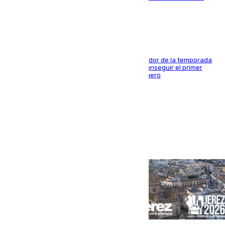
blanquiazul
El conjunto de Juanfran Funes afronta el ecuador de la temporada
contra el cuadro catarí, en el que intentarán conseguir el primer
triunfo de los amistosos previo al arranque liguero