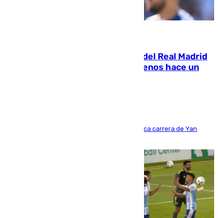
07.08.2026
El fichaje más caro de la historia del Real Madrid
costaba 105 millones de euros menos hace un
año y jugaba en Leganés
Del filial pepinero a récord absoluto: la meteórica carrera de Yan
Diomande en solo doce meses