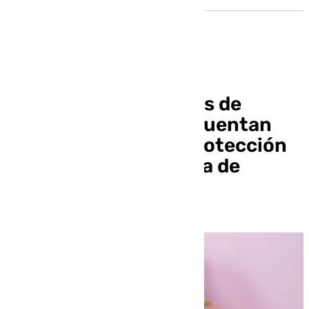
Más de 2.600 víctimas de
violencia de género cuentan
con seguimiento o protección
policial en la provincia de
Granada