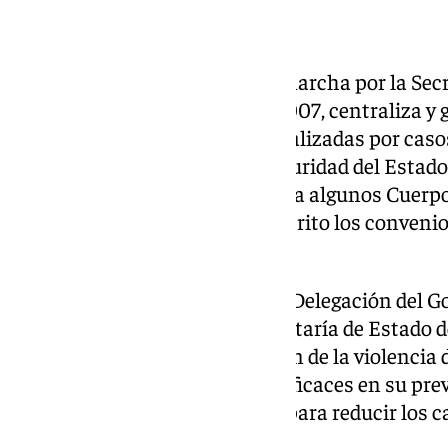
Sistema VioGén
El Sistema VioGén, puesto en marcha por la Secr
del Ministerio del Interior en 2007, centraliza y
procedente de las denuncias realizadas por casos
de las Fuerzas y Cuerpos de Seguridad del Estado
Guardia Civil, e integra además a algunos Cuerpo
ayuntamientos que tienen suscrito los convenio
Ministerio del Interior.
La estadística elaborada por la Delegación del G
Género, dependiente de la Secretaría de Estado d
un conocimiento de la evolución de la violencia d
determinar las prácticas más eficaces en su pre
coordinar a todos los usuarios para reducir los c