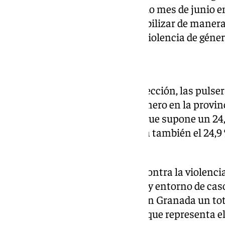
la provincia granadina, el pasado mes de junio e
en el que se comienzan a contabilizar de manera 
43 las mujeres asesinadas por violencia de géner
Sistemas de protección
Entre las herramientas de protección, las pulse
los Juzgados de Violencia de Género en la prov
su número, con 426 activas, lo que supone un 2
del pasado año y que representa también el 24,9 %
ascendía en dicho mes a 1.710.
Otras de las medidas de lucha contra la violenci
atención a víctimas, familiares y entorno de cas
recibió en septiembre de 2024 en Granada un tot
que en el mismo mes de 2023 y que representa el 1