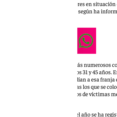
registrados 358 casos con menores en situación 
menores en situación de riesgo, según ha inform
Gobierno en Granada.
Del total de casos activos, los más numerosos c
sitúan en la horquilla de entre los 31 y 45 años.
casos (41,1%) los que correspondían a esa franja 
46 a 64 años, 729 registrados; tras los que se colo
Además, hay registrados 47 casos de víctimas me
más años.
Asimismo, desde que comenzó el año se ha regi