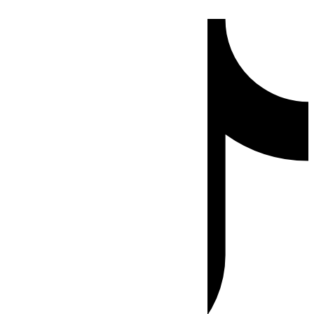
Ir
Tiktok
al
contenido