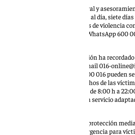
El
016
ofrece información general y asesoramien
psicológica inmediata, 24 horas al día, siete día
especializado a todas las formas de violencia co
también se realiza a través del WhatsApp 600 00
016-online@igualdad.gob.es
.
En este contexto, la Subdelegación ha recordado 
consultas online a través del email
016-online@i
WhatsApp en el número 600 000 016 pueden serv
recursos disponibles y los derechos de las víctim
como el asesoramiento jurídico de 8:00 h a 22:00
con atención en 52 idiomas y un servicio adapta
discapacidad.
Atenpro, servicio de atención y protección media
geolocalización y botón de emergencia para víct