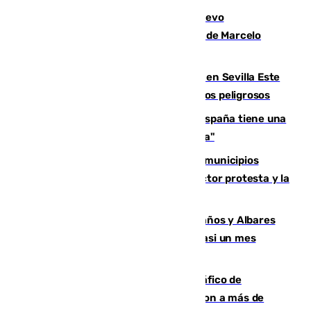
El exdelantero Diego Forlán es el nuevo
seleccionador de Uruguay tras la salida de Marcelo
Bielsa
Reabierto el parque canino cerrado en Sevilla Este
tras detectarse alimentos con elementos peligrosos
Javier Fernández: "El Gobierno de España tiene una
preocupación y una prioridad con Sevilla"
Las ferias de verano de numerosos municipios
andaluces se quedan sin cohetes: el sector protesta y la
Junta mantiene el protocolo
Los ministros Marlaska, Robles, Bolaños y Albares
comparecerán por las crisis de Ceuta casi un mes
después
Cae una de las mayores redes de tráfico de
personas y droga en España: introdujeron a más de