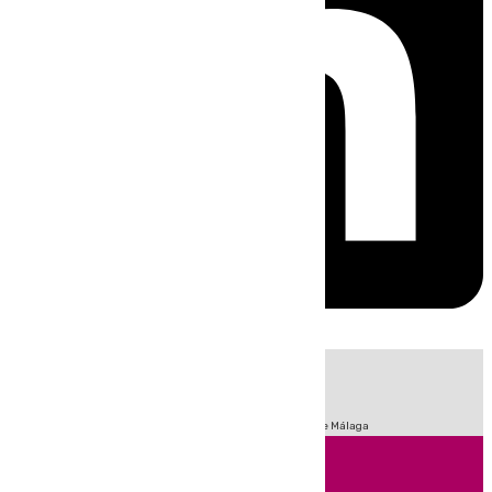
HOY
|
Fútbol
Sucesos
Primera División
Incendios
Feria de Málaga