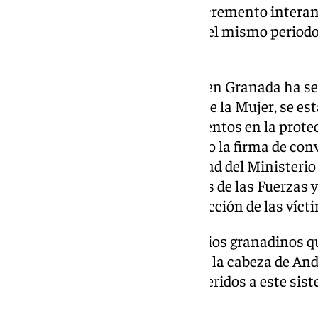
experimentó en Granada un incremento interanu
en septiembre de 2023 a 351 en el mismo periodo d
regional.
La Subdelegación del Gobierno en Granada ha señ
Unidad contra la Violencia sobre la Mujer, se es
para involucrar a los ayuntamientos en la prote
violencia de género, fomentando la firma de conv
Secretaría de Estado de Seguridad del Ministerio
efectivos de la Policía Local a los de las Fuerzas
Estado que trabajan en la protección de las víct
En concreto, ya hay 58 municipios granadinos q
VioGén, colocándose Granada a la cabeza de And
número de ayuntamientos adheridos a este siste
víctimas.