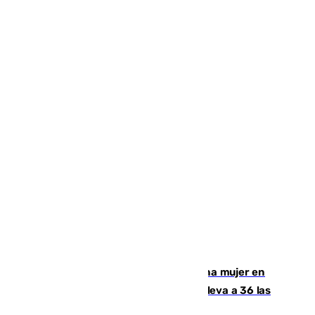
Igualdad confirma el asesinato de una mujer en
Benahavís como violencia machista y eleva a 36 las
víctimas en 2026