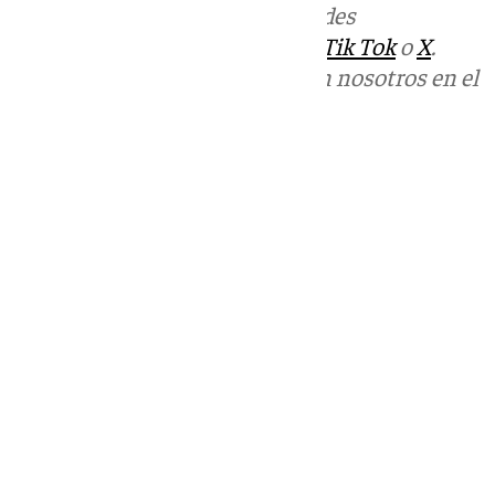
Más noticias de
101TV
en las redes
sociales:
Instagram
,
Facebook
,
Tik Tok
o
X
.
Puedes ponerte en contacto con nosotros en el
correo
informativos@101tv.es
Tags:
Últimas noticias