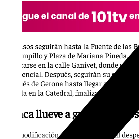
Los pasos seguirán hasta la Fuente de las B
del Campillo y Plaza de Mariana Pineda, para
adentrarse en la calle Ganivet, donde se ma
presidencial. Después, seguirán su subida 
Marqués de Gerona hasta llegar a la Plaza de
entrada en la Catedral, finalizarán el recorr
Nunca llueve a gusto de todos
Esta modificación de la carrera oficial desp