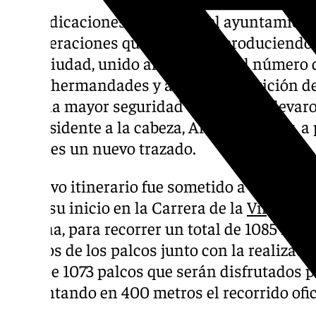
Las indicaciones por parte del ayuntamien
aglomeraciones que se venían produciendo e
de la ciudad, unido al aumento del número d
de las hermandades y a la predisposición de
por una mayor seguridad ciudadana, llevaro
su presidente a la cabeza, Armando Ortiz, 
mayores un nuevo trazado.
El nuevo itinerario fue sometido a votació
fijado su inicio en la Carrera de la
Virgen
a l
patrona, para recorrer un total de 1085 met
algunos de los palcos junto con la realizac
total de 1073 palcos que serán disfrutados
aumentando en 400 metros el recorrido ofic