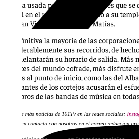
que sea usada por las hermandades que se di
ciudad en el recorrido de regreso a su templ
eje Gran Vía con la calle San Matías.
En definitiva la mayoría de las corporacio
considerablemente sus recorridos, de hech
que adelantarán su horario de salida. Más 
amantes del mundo cofrade, más disfrute en
lejanas al punto de inicio, como las del Alb
integrantes de los cortejos acusarán el esfue
miembros de las bandas de música en toda
Descubre más noticias de 101Tv en las redes sociales:
Inst
ponerte en contacto con nosotros en el correo
redaccion.gr