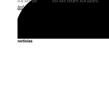
Más noticias de
101TV
en las redes sociales:
Ins
correo
informativos@101tv.es
Tags:
Últimas noticias