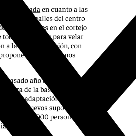
to de
Granada
en cuanto a las
n algunas calles del centro
e participantes en el cortejo
 todas las partes para velar
n a la Real Federación, con
a proponer a los hermanos
n el pasado año quedando
a altura de la basílica de la
ros. La readaptación de
ión de los nuevos supone un
 por más de 6.000 personas
ial.