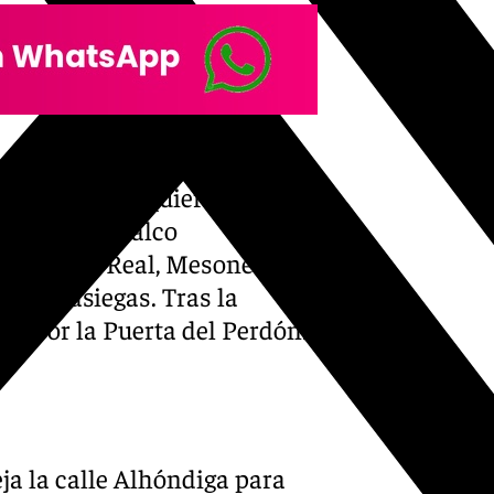
atallas y Bibataubín, Plaza
 girar a la izquierda y
ntendrá el palco
por Puerta Real, Mesones y
 las Pasiegas. Tras la
ido por la Puerta del Perdón.
eja la calle Alhóndiga para