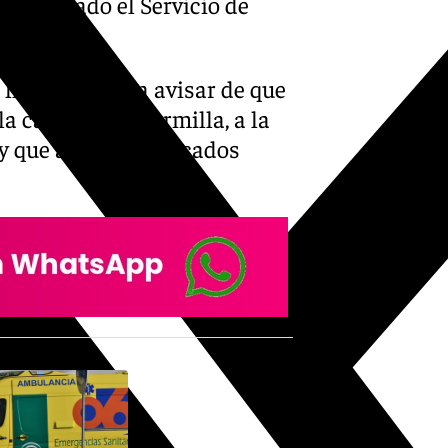
 informado el Servicio de
s llamaron para avisar de que
 carretera de Armilla, a la
, y que ambos implicados