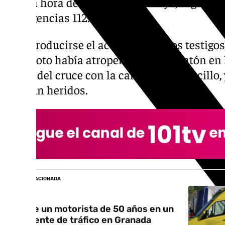
última hora del jueves 28 de mayo, según ha
Emergencias 112.
Tras producirse el accidente, varios testigo
una moto había atropellado a un peatón en la
altura del cruce con la calle Caño Cerecillo
estaban heridos.
NOTICIA RELACIONADA
Muere un motorista de 50 años en un
accidente de tráfico en Granada