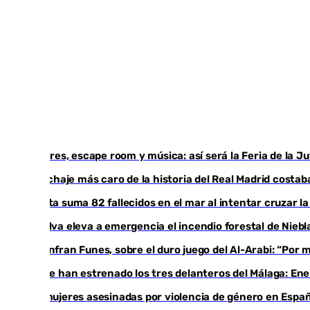
Talleres, escape room y música: así será la Feria de la 
El fichaje más caro de la historia del Real Madrid cost
Ceuta suma 82 fallecidos en el mar al intentar cruzar l
Huelva eleva a emergencia el incendio forestal de Niebl
Juanfran Funes, sobre el duro juego del Al-Arabi: “Por
Ya se han estrenado los tres delanteros del Málaga: Ene
35 mujeres asesinadas por violencia de género en Españ