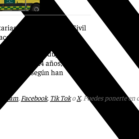
arias 061, a la Guardia Civil
 accidente.
 en el que se produjo el
 un joven de 24 años, resultó
an Cecilio, según han
tagram
,
Facebook
,
Tik Tok
o
X
. Puedes ponerte en 