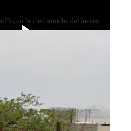
en Ogíjares
ecillo, en la medianoche del jueves