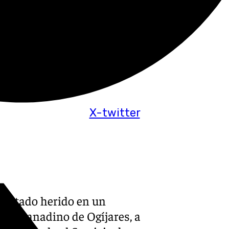
X-twitter
esultado herido en un
pio granadino de Ogíjares, a