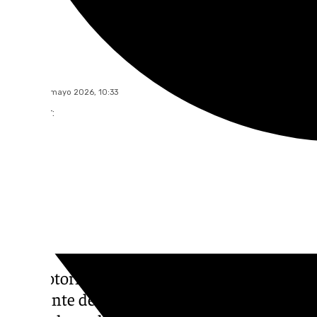
101 TV
viernes, 29 mayo 2026, 10:33
Compartir:
Un motorista ha fallecido y un peatón ha r
accidente de tráfico registrado en el munici