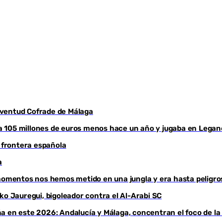
Juventud Cofrade de Málaga
aba 105 millones de euros menos hace un año y jugaba en Legan
a frontera española
a
 momentos nos hemos metido en una jungla y era hasta peligro
ko Jauregui, bigoleador contra el Al-Arabi SC
a en este 2026: Andalucía y Málaga, concentran el foco de la