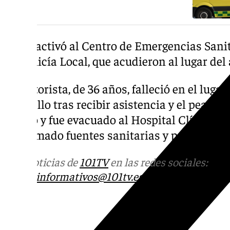
El 112 activó al Centro de Emergencias Sanit
y a Policía Local, que acudieron al lugar del
El motorista, de 36 años, falleció en el lugar
atropello tras recibir asistencia y el peatón,
herido y fue evacuado al Hospital Clínico S
confirmado fuentes sanitarias y policiales.
Más noticias de
101TV
en las redes sociales:
Ins
correo
informativos@101tv.es