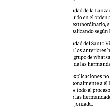
El hermano mayor de la hermandad de la Lanzada,
para decir que si se hubiera incluido en el orden 
derogar lo aprobado en el pleno extraordinario,
realizando lo que se ha estado realizando según 
El hermano mayor de la hermandad del Santo Vía
suscribe y comparte lo dicho por los anteriore
que se avisó al presidente por el grupo de whats
que se escuchara los problemas de las hermandad
El presidente responde que las explicaciones no 
whatsapp, que dirigiéndose personalmente a él 
hecho hoy. Así como que durante todo el proceso
escuchado a todas y cada una de las hermandade
como en las reuniones con cada jornada.