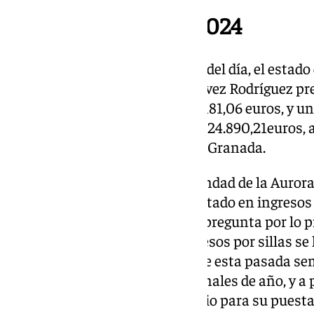
Balance de cuentas 2024
En el siguiente punto del orden del día, el estado 
tesorero, D. Francisco José Estévez Rodríguez pr
con unos gastos totales de 295.181,06 euros, y u
obteniéndose un excedente de 124.890,21euros, a 
Hermandades de penitencia de Granada.
El hermano mayor de la hermandad de la Aurora 
la diferencia entre lo presupuestado en ingresos p
finalmente ingresado. Además pregunta por lo pr
Santiago. Se aclara que los ingresos por sillas 
inclemencias meteorológicas de esta pasada sem
Santiago, que se ha recibido a finales de año, y a p
presupuesto total de lo necesario para su puest