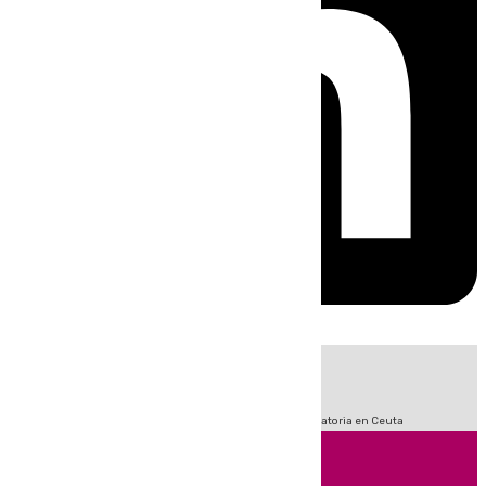
HOY
|
Sucesos
Fútbol
LaLiga
Primera División
Crisis Migratoria en Ceuta