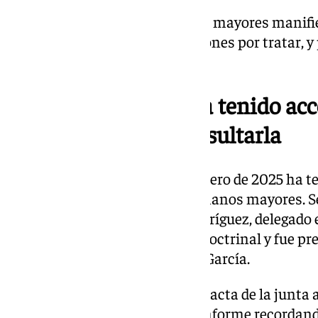
La sensación que los hermanos mayores manifies
quedan todavía muchas cuestiones por tratar, y
una solución.
Nuestra redacción ha tenido acc
para que puedan consultarla
En la noche del martes 14 de Enero de 2025 ha te
junta general ordinaria de hermanos mayores. Se
Rvdo. P. José Gabriel Martin Rodríguez, delegad
cofradías, que realizó el punto doctrinal y fue pr
federativo, D. Armando J. Ortiz García.
Tras la lectura y aprobación del acta de la junta a
Armando J. Ortiz comenzó su informe recordando