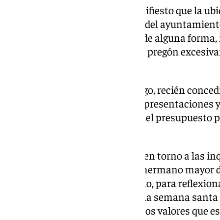
El pasado sábado quedó de manifiesto que la ubi
cartel oficial, el salón de plenos del ayuntamie
además solicitan que se regule de alguna forma
evitando que se convierta en un pregón excesiv
en este 2025.
En cuanto a la iglesia de Santiago, recién conced
convertirse en sede de eventos, presentaciones y
alegaba que se está preparando el presupuesto 
adecuación del edificio.
Se sucedían las intervenciones en torno a las i
Miguel Luis López-Guadalupe, hermano mayor de
reunión informal, fuera del pleno, para reflexion
la imagen que se está dando de la semana sant
permitir dañar, y restablecer unos valores que e