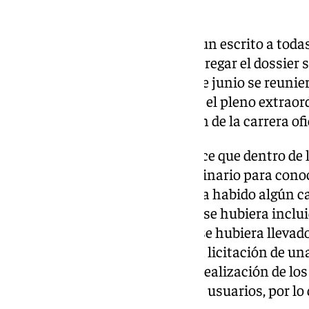
dicho pleno).
El 24 de mayo de 2024 se envía un escrito a tod
citándolas el 3 de junio para entregar el dossier
de la carrera oficial. Del 6 al 13 de junio se reun
el 25 de junio de 2024 se celebró el pleno extrao
de la propuesta de la ampliación de la carrera of
Cuando el articulo 17. 1. 1-2 a) dice que dentro d
enero se convocará al pleno ordinario para conoc
caso, la carrera oficial, si hubiera habido algún
aprobado el 25 de junio de 2024 se hubiera incluid
Igualmente se recuerda que, si se hubiera llevad
hubiera aprobado, existe ya una licitación de un
invertidos 486.000 euros en la realización de lo
adjudicado 500 palcos a nuevos usuarios, por lo q