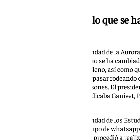
terceros.
“Pide reflexión sobre lo que se 
días”
El hermano mayor de la hermandad de la Aurora, 
desde la federación se dice que no se ha cambia
que no se cambiaba se traía al pleno, así como q
carrera oficial, porque en vez de pasar rodeando 
pasar recto desde Ganivet a Mesones. El presiden
la carrera oficial, el itinerario indicaba Ganivet
lo aprobado y no se modifica.
El hermano mayor de la hermandad de los Estud
indica que se preguntó por el grupo de whatsa
obtener respuesta, por lo que se procedió a realiza