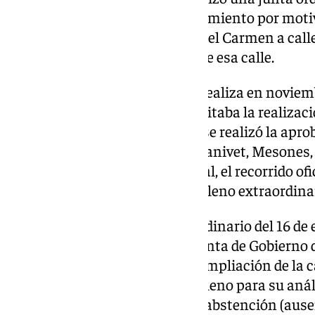
Gobierno, instada por el Ayuntamiento por motivo
cambio de Calle Navas y Plaza del Carmen a call
de acuerdo o no con el cambio de esa calle.
El pleno extraordinario que se realiza en novie
concesión de la empresa que licitaba la realizaci
de 2011, en un pleno ordinario, se realizó la aprob
las Estaciones de Penitencia: Ganivet, Mesones,
Pasiegas y Santa Iglesia Catedral, el recorrido of
aprobó la carrera oficial en un pleno extraordina
En el caso actual, en el pleno ordinario del 16 de 
hermandades querían que la Junta de Gobierno d
trabajando en alternativas de ampliación de la ca
posteriormente se traerían al pleno para su anál
27 votos a favor, 2 en contra y 1 abstención (a