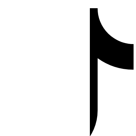
Ir
Tiktok
al
contenido