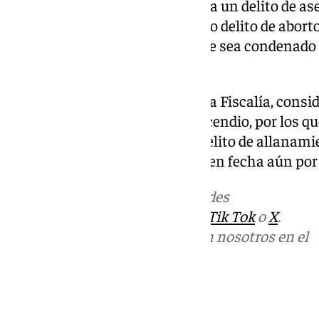
sobrino de tres años. A ello suma un delito de a
agravantes en concurso con otro delito de aborto 
hermana embarazada y pide que sea condenado a 
ello.
En la línea de lo expresado por la Fiscalía, con
constitutivos de un delito de incendio, por los 
años de cárcel, y de un último delito de allanam
popular el que juzgue este caso en fecha aún por
Más noticias de
101TV
en las redes
sociales:
Instagram
,
Facebook
,
Tik Tok
o
X
.
Puedes ponerte en contacto con nosotros en el
correo
informativos@101tv.es
Tags: