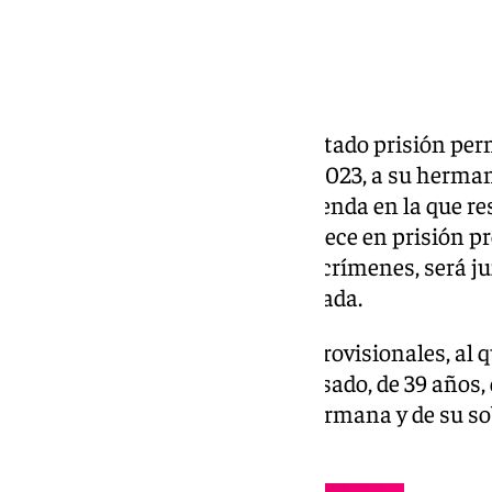
La
Fiscalía de Granada
ha solicitado prisión per
acusado de matar, en mayo de 2023, a su herm
a su sobrino de 3 años en la vivienda en la que re
Gabias
. El acusado, que permanece en prisión pr
apenas dos días después de los crímenes, será j
la Audiencia Provincial de Granada.
En su escrito de conclusiones provisionales, al
Press, la Fiscalía acusa al procesado, de 39 años
para acabar con la vida de su hermana y de su s
mayo de 2023.