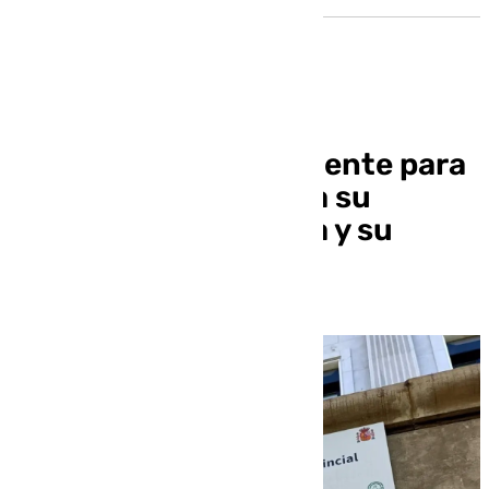
Piden prisión permanente para
el acusado de matar a su
hermana embarazada y su
sobrino