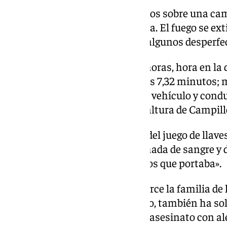
Acto seguido puso los dos cuerpos sobre una cama
cama y prendió fuego a la misma. El fuego se extin
propagarse, aunque sí provocó algunos desperfec
Todo ello ocurrió entre las 7,14 horas, hora en la
habría entrado a la vivienda y las 7,32 minutos
Presuntamente se montó en su vehículo y condu
servicio de la autovía A-44, a la altura de Campil
Allí supuestamente se deshizo del juego de llave
en la vivienda, de la ropa manchada de sangre y 
«diversos efectos incriminatorios que portaba».
La acusación particular, que ejerce la familia de
el letrado Rafael López Guarnido, también ha so
revisable para el acusado por el asesinato con 