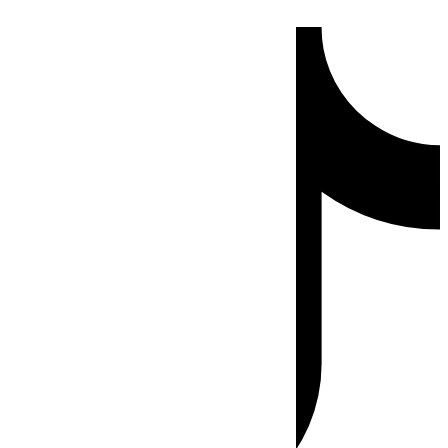
Ir
Tiktok
al
contenido