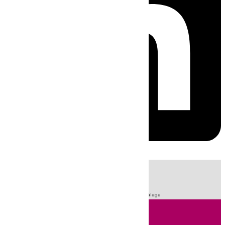
HOY
|
Fútbol
Sucesos
Primera División
LaLiga
Feria de Málaga