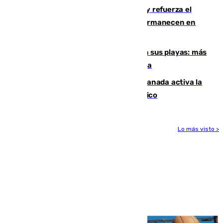
El Gobierno instala duchas y baños y refuerza el
CETI para los miles de migrantes que permanecen en
Ceuta
Málaga corta la venta ambulante en sus playas: más
de 180 multas de la Policía por este tema
Un incendio junto a la autovía en Granada activa la
fase operativa 1 y obliga a cortar el tráfico
Lo más visto >
Más noticias
Ver más >