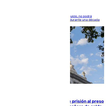
El condenado, que reconoció los hechos en el juicio, no podrá
acercarse a la víctima ni comunicarse con ella durante una década
06.08.2026
El Supremo ratifica los 17 años de prisión al preso