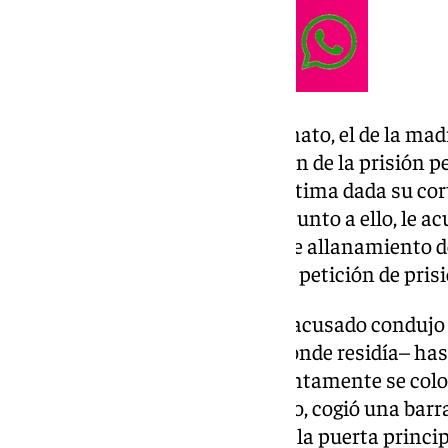
Le atribuye dos delitos de asesinato, el de la mad
último el que conlleva la petición de la prisión 
especial vulnerabilidad de la víctima dada su co
Europa Press fuentes del caso. Junto a ello, le ac
de incendio y un último delito de allanamiento
otros 48 años más de cárcel a la petición de pri
Según el relato de la Fiscalía, el acusado condu
desde Torredelcampo (Jaén) –donde residía– hast
su hermana. Una vez allí presuntamente se colo
quirúrgica para ocultar su rostro, cogió una bar
acabada en punta y accedió por la puerta princip