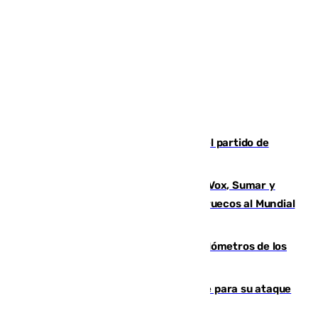
Sigue en directo la retransmisión del partido de
pretemporada Málaga-Al-Arabi
La crisis migratoria de Ceuta une a Vox, Sumar y
Podemos contra la candidatura de Marruecos al Mundial
2030
Diputación limpia de residuos 170 kilómetros de los
principales caminos del Rocío en Sevilla
El Real Madrid ficha a Yan Diomande para su ataque
por 125 millones