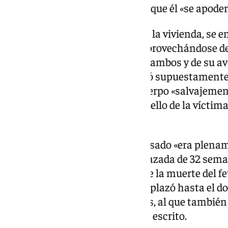
hermana había perdido y de las que él «se apoder
Nada más acceder al interior de la vivienda, se 
encontraba en el recibidor, y «aprovechándose de 
diferencia de corpulencia entre ambos y de su a
«abalanzó» sobre ella y comenzó supuestamente a
hierro en diversas partes del cuerpo «salvajeme
la barra presionada contra el cuello de la víctima
provocando su muerte.
La Fiscalía mantiene que el acusado «era plena
hermana se encontraba embarazada de 32 semana
ésta provocaría necesariamente la muerte del fet
continuación, el acusado se desplazó hasta el do
encontraba su sobrino de 3 años, al que también 
mortal», según se desprende del escrito.