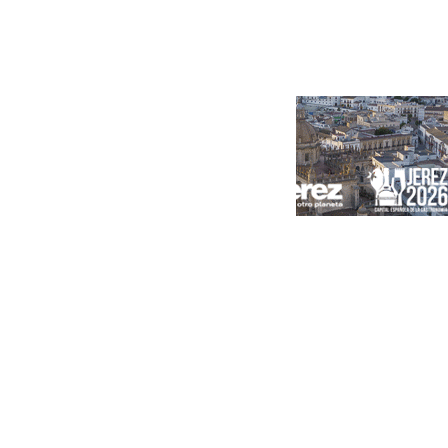
Portada
Andalucía
Sevilla
Málaga
Granada
España