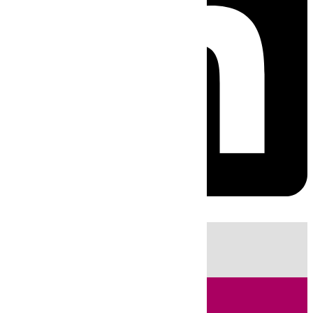
HOY
|
Sucesos
Incendios
Guardia Civil
Huelva
Almería