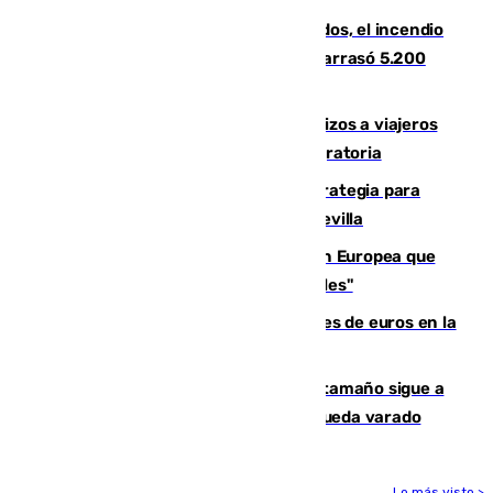
Un mes de la tragedia de Los Gallardos, el incendio
que acabó con la vida de 14 personas y arrasó 5.200
hectáreas
España establece controles fronterizos a viajeros
procedentes de Italia por la presión migratoria
El Ayuntamiento desarrolla una estrategia para
recuperar la identidad patrimonial de Sevilla
España e Italia garantizan a la Unión Europea que
sus controles fronterizos son "temporales"
Sevilla ha invertido más de 6 millones de euros en la
transformación de su casco histórico
Susto en Marbella: un atún de gran tamaño sigue a
un bañista hasta la orilla de la playa y queda varado
Lo más visto >