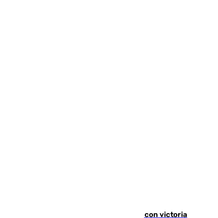
El Granada cierra su puesta a punto con victoria