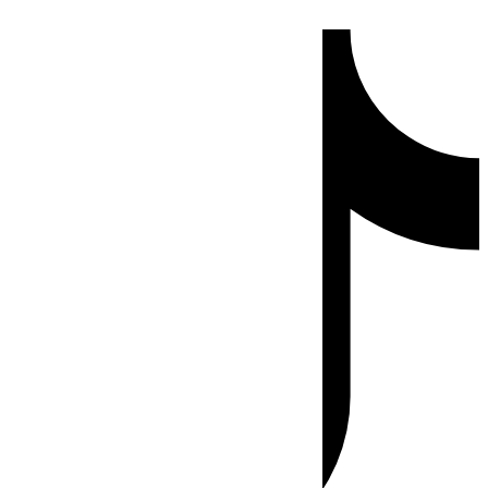
Ir
Tiktok
al
contenido