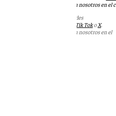
Puedes ponerte en contacto con nosotros en el 
Más noticias de
101TV
en las redes
sociales:
Instagram
,
Facebook
,
Tik Tok
o
X
.
Puedes ponerte en contacto con nosotros en el
correo
informativos@101tv.es
Tags:
Últimas noticias