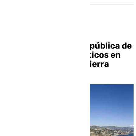
Publicada la subasta pública de
varios inmuebles rústicos en
Almuñécar y Güéjar Sierra