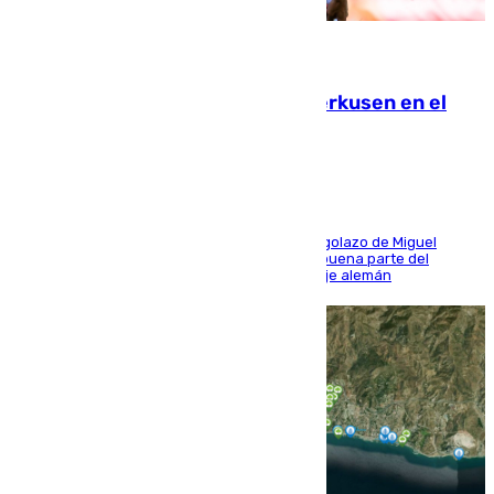
08.08.2026
El Sevilla se desinfla ante el Leverkusen en el
último ensayo (1-2)
El conjunto de Luis García se adelantó con un golazo de Miguel
Sierra y ofreció buenas sensaciones durante buena parte del
encuentro, pero acabó cediendo ante el empuje alemán