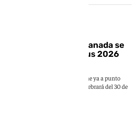
El recinto ferial de Granada se
renueva para el Corpus 2026
El recinto ferial de Granada se pone ya a punto
para la feria del Corpus, que se celebrará del 30 de
mayo al 6 de junio