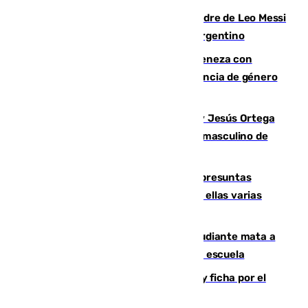
Muere a los 68 años Jorge Messi, padre de Leo Messi
y pieza fundamental en la carrera del argentino
Retiene a su mujer en su casa y ameneza con
quemar la vivienda: nuevo caso de violencia de género
en Málaga
Dos sevillanos de oro: Manuel Cruz y Jesús Ortega
ganan el campeonato del mundo sub19 masculino de
remo
Un juzgado de Ceuta investiga seis presuntas
agresiones sexuales a migrantes, entre ellas varias
menores
Desastre en Tailandia: un joven estudiante mata a
tiros a sus abuelo y a profesores en una escuela
Luca Zidane rompe con el Granada y ficha por el
Leganés