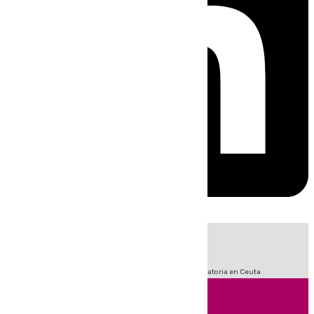
HOY
|
Fútbol
Sucesos
LaLiga
Primera División
Crisis Migratoria en Ceuta