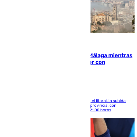
08.08.2026
El taró tiñe de niebla la costa de Málaga mientras
el calor se concentra en el interior con
Antequera en aviso amarillo
Mientras se alivia la sensación de bochorno en el litoral, la subida
térmica se notará sobre todo en el norte de la provincia, con
máximas que rozarán los 38 grados hasta las 21.00 horas