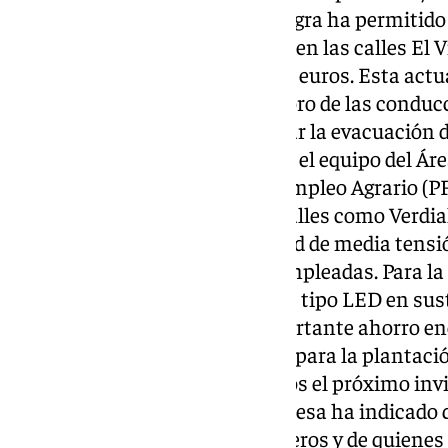
actuación conjunta con Emasagra ha permitido r
abastecimiento y saneamiento en las calles El 
un presupuesto de casi 167.000 euros. Esta actu
problemas derivados del deterioro de las conduc
nuevos imbornales para mejorar la evacuación de
encharcamientos. Además, con el equipo del Áre
del Programa de Fomento del Empleo Agrario (PFE
asfaltado y la iluminación en calles como Verdi
Vito, así como la mejora de la red de media tens
actuación a 275 personas desempleadas. Para la
instalado 29 nuevas luminarias tipo LED en susti
que permitirá también un importante ahorro en
habilitado 29 nuevos alcorques para la plantaci
está previsto que sean plantados el próximo invie
obras del recinto ferial, la alcaldesa ha indicad
demanda histórica de los caseteros y de quienes 