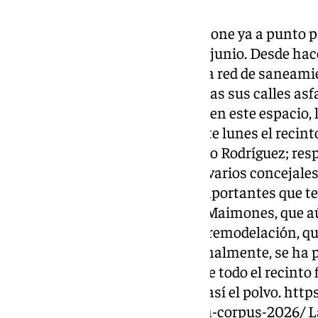
El recinto ferial de Granada se pone ya a punto pa
celebrará del 30 de mayo al 6 de junio. Desde h
realizando obras de mejora en la red de saneamie
año, como novedad, estarán todas sus calles asf
avance de esas obras de mejora en este espacio, 
Marifrán Carazo, ha visitado este lunes el recinto
Federación de Caseteros, Claudio Rodríguez; res
empresa municipal de aguas, y varios concejales.
es una de las novedades más importantes que ten
Martinetes, Verdiales, El Vito y Maimones, que 
asfaltadas, han completado su remodelación, que
para ejecutarse en dos fases. Finalmente, se ha
intervención y eso permitirá que todo el recinto 
asfaltado este año y se elimine así el polvo. ht
feria-comienza-montaje-caseta-corpus-2026/ La