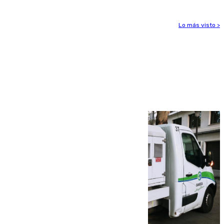
Lo más visto >
Más noticias
Ver más >