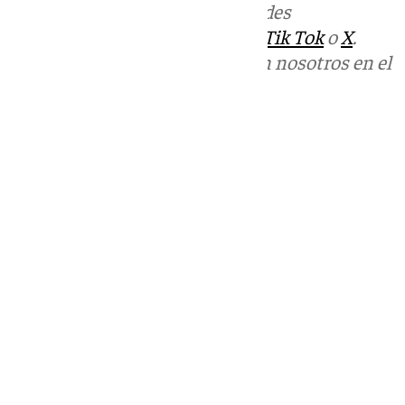
Más noticias de
101TV
en las redes
sociales:
Instagram
,
Facebook
,
Tik Tok
o
X
.
Puedes ponerte en contacto con nosotros en el
correo
informativos@101tv.es
Tags:
Feria del Corpus de Granada
Últimas noticias