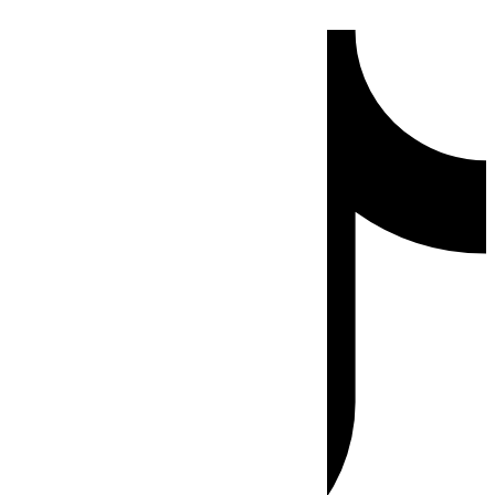
Ir
Tiktok
al
contenido