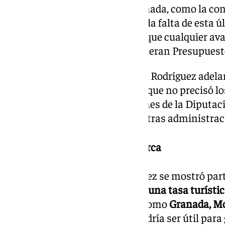
sobre proyectos clave para Granada, como la co
o con Córdoba, subrayando que la falta de esta ú
disparate». Además, mencionó que cualquier ava
presupuestarias, «si es que hubieran Presupuest
Sobre el
aeropuerto de Granada
, Rodríguez adel
se añadirán nuevos vuelos, aunque no precisó lo
avances son fruto de las gestiones de la Diputaci
Turismo, en colaboración con otras administrac
Tasa turística y el Patronato Lorca
En otro orden de cosas, Rodríguez se mostró part
ayuntamientos puedan aplicar una tasa turísti
resaltando que en localidades como
Granada, Mo
por alcaldes del PP, esta tasa podría ser útil para