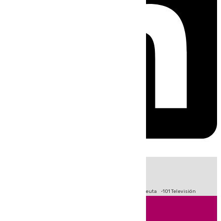
HOY
|
Fútbol
Primera División
LaLiga
Crisis Migratoria en Ceuta
101 Televisión