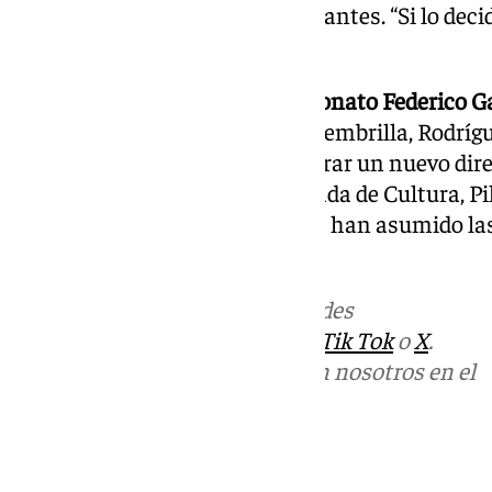
épocas de alta afluencia de visitantes. “Si lo decid
positivo”, afirmó.
Respecto a la dirección del
Patronato Federico G
desde la renuncia de Antonio Membrilla, Rodrígu
proceso burocrático para nombrar un nuevo direc
Agradeció el trabajo de la diputada de Cultura, Pi
del área, Joaquín Abras, quienes han asumido l
mientras se cubre el puesto.
Más noticias de
101TV
en las redes
sociales:
Instagram
,
Facebook
,
Tik Tok
o
X
.
Puedes ponerte en contacto con nosotros en el
correo
informativos@101tv.es
Tags: