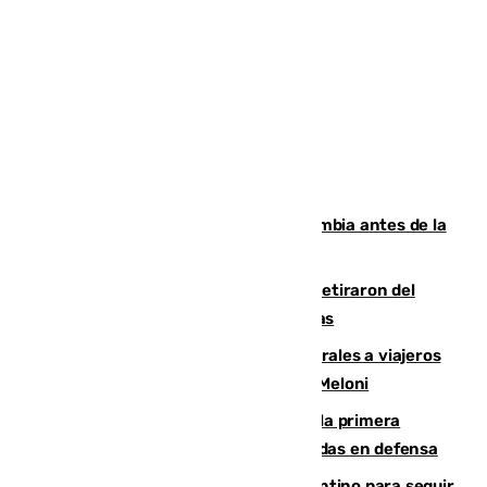
Felipe VI refuerza los lazos con Colombia antes de la
llegada del nuevo presidente
Fernando Calero y Carlos Dotor se retiraron del
encuentro contra el Ceuta con molestias
España restablece controles temporales a viajeros
procedentes de Italia como repuesta a Meloni
El Málaga cae ante el Ceuta y suma la primera
derrota de la pretemporada dejando dudas en defensa
Marruecos, la principal baza de Infantino para seguir