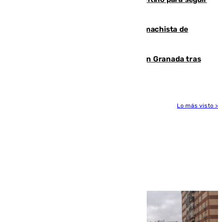
al frente de la FIFA
Pedro Sánchez condena el crimen machista de
Benahavís
Angustioso rescate de una familia en Granada tras
caer su coche por un terraplén
Lo más visto >
Más noticias
Ver más >