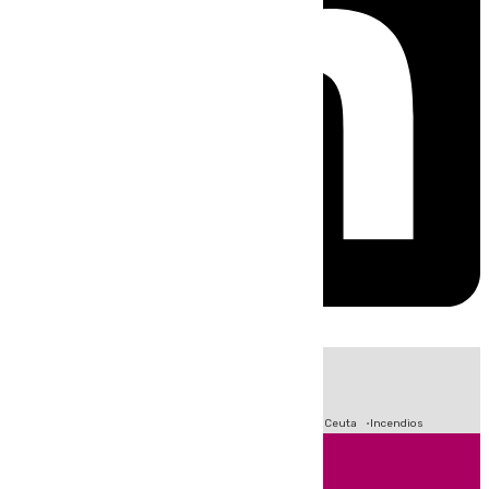
HOY
|
Fútbol
Sucesos
Primera División
Crisis Migratoria en Ceuta
Incendios