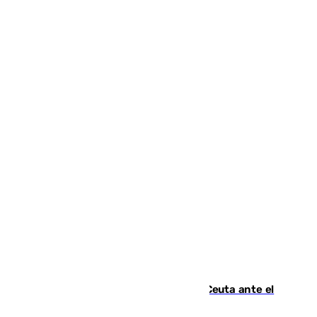
La Armada suma cuatro buques en Ceuta ante el
aviso de un nuevo cruce el 15 de agosto