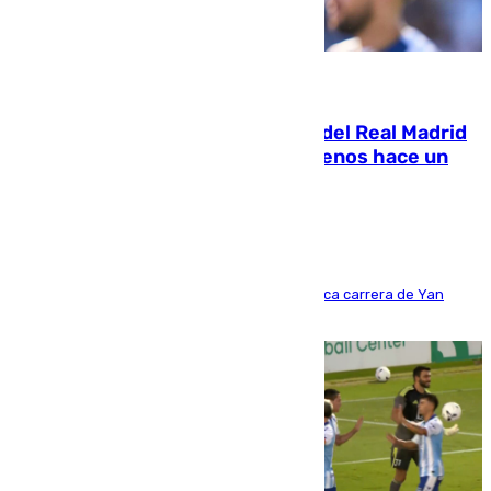
07.08.2026
El fichaje más caro de la historia del Real Madrid
costaba 105 millones de euros menos hace un
año y jugaba en Leganés
Del filial pepinero a récord absoluto: la meteórica carrera de Yan
Diomande en solo doce meses