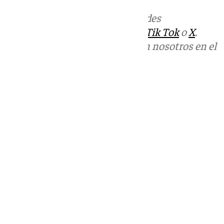
Más noticias de
101TV
en las redes
sociales:
Instagram
,
Facebook
,
Tik Tok
o
X
.
Puedes ponerte en contacto con nosotros en el
correo
informativos@101tv.es
Tags:
Últimas noticias