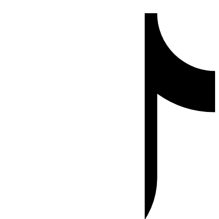
Ir
Tiktok
al
contenido