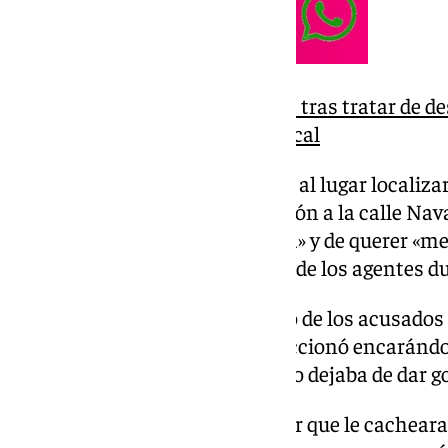
Dos detenidos en La Chana tras tratar de d
hachís al ver a la Policía Local
Los agentes que se desplazaron al lugar localiz
bajaban las escaleras en dirección a la calle Nava
mantener una «actitud agresiva» y de querer «me
autoridad y la integridad física» de los agentes d
En el cacheo encontraron a uno de los acusado
bolsillo del pantalón, y éste reaccionó encaránd
ponerle los grilletes mientras no dejaba de dar g
Otro de los acusados, para evitar que le cachear