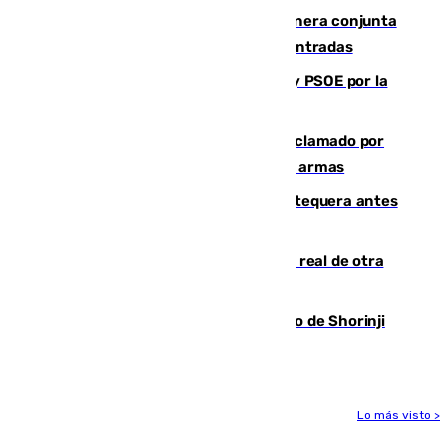
Guardia Civil y RFEF trabajan de manera conjunta
en el caso de las estafas de ventas de entradas
Vuelve el duelo dialéctico entre PP y PSOE por la
financiación de las autonomías
Detienen en Málaga a un fugitivo reclamado por
Colombia por homicidio y transporte de armas
Prueba final del Granada ante el Antequera antes
del inicio de la Liga
Ceuta se prepara ante la posibilidad real de otra
entrada masiva el 15 de agosto
Cártama, protagonista en el Europeo de Shorinji
Kempo celebrado en Berlín
Lo más visto >