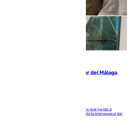
07.08.2026
Isco, la nueva mascota del jugador del Málaga
Dani Lorenzo
El centrocampista marbellí es ‘padre’ de un gato que ha ido a
recoger a Vigo y su nombre es como el exfutbolista blanquiazul del
Arroyo de la Miel