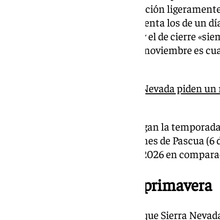
larga duración -con una facturación ligeramente
anterior (+1,6%)- se ponen a la venta los de un d
estimación del día de apertura y el de cierre «si
nieve lo permitan». A finales de noviembre es cu
del entorno.
Los empresarios de Sierra Nevada piden un 
para la estación de esquí
Las estaciones que más prolongan la temporada
Resurrección (5 de abril) o el Lunes de Pascua (
adelantada en el calendario de 2026 en compara
Apuesta por la nieve primavera
Desde Cetursa han incidido en que Sierra Nevada