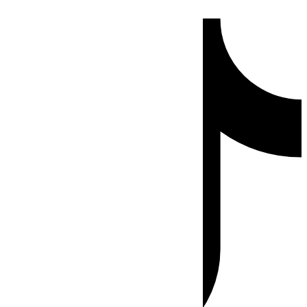
Ir
Tiktok
al
contenido