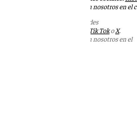
Puedes ponerte en contacto con nosotros en el 
Más noticias de
101TV
en las redes
sociales:
Instagram
,
Facebook
,
Tik Tok
o
X
.
Puedes ponerte en contacto con nosotros en el
correo
informativos@101tv.es
Tags:
Últimas noticias