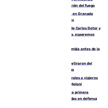
forestal de Niebla por la compleja evolución del fuego
Controlado un incendio de rastrojos en Granada
junto a la autovía y al Callejón de Nogales
Juanfran Funes, sobre las lesiones de Carlos Dotor y
Fernando Calero: “Estamos preocupados, esperemos
que no sea nada”
Felipe VI refuerza los lazos con Colombia antes de la
llegada del nuevo presidente
Fernando Calero y Carlos Dotor se retiraron del
encuentro contra el Ceuta con molestias
España restablece controles temporales a viajeros
procedentes de Italia como repuesta a Meloni
El Málaga cae ante el Ceuta y suma la primera
derrota de la pretemporada dejando dudas en defensa