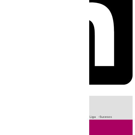
HOY
|
Fútbol
Primera División
Crisis Migratoria en Ceuta
LaLiga
Sucesos