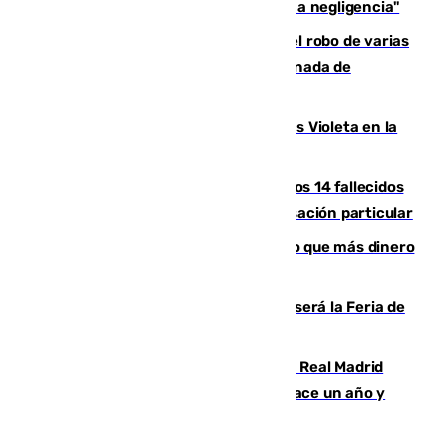
afectado a dos aldeas se originó "por una negligencia"
Golpe cofrade en Jaén: investigan el robo de varias
joyas de la Virgen de la Fuensanta Coronada de
Alcaudete
Con Málaga exige duplicar los Puntos Violeta en la
Feria de Málaga
La Justicia ofrece a las familias de los 14 fallecidos
en el incendio de Los Gallardos ser acusación particular
Juanlu Sánchez, el sexto canterano que más dinero
deja en las arcas del Sevilla
Talleres, escape room y música: así será la Feria de
la Juventud Cofrade de Málaga
El fichaje más caro de la historia del Real Madrid
costaba 105 millones de euros menos hace un año y
jugaba en Leganés