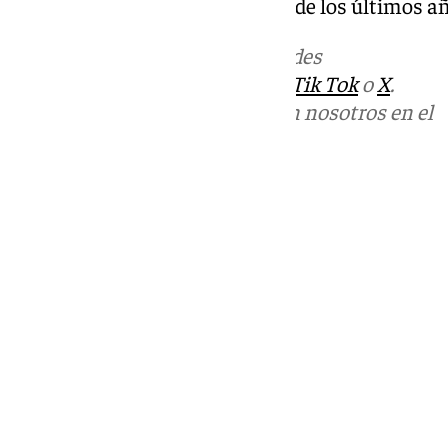
afianzando la tendencia al alza de los últimos a
Más noticias de
101TV
en las redes
sociales:
Instagram
,
Facebook
,
Tik Tok
o
X
.
Puedes ponerte en contacto con nosotros en el
correo
informativos@101tv.es
Tags:
Últimas noticias