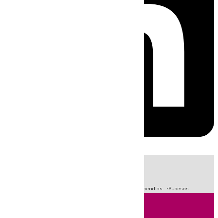
HOY
|
Fútbol
Primera División
Crisis Migratoria en Ceuta
Incendios
Sucesos