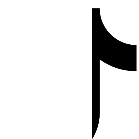
Ir
Tiktok
al
contenido