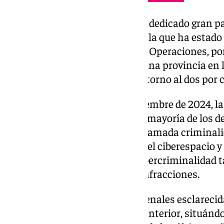
El coronel Arteaga Manzano ha dedicado gran par
la Comandancia de Granada en la que ha estado a
Policía Judicial e Información y Operaciones, po
de la realidad delincuencial de una provincia en l
criminalidad ha descendido en torno al dos por ci
Concretamente, de enero a diciembre de 2024, la 
41.013 infracciones penales. La mayoría de los de
2024– se corresponden con la llamada criminali
todos los que no se cometen en el ciberespacio y
en el último año. La llamada cibercriminalidad
(-4%) hasta alcanzar las 9.542 infracciones.
El porcentaje de infracciones penales esclareci
por ciento con respecto al año anterior, situándos