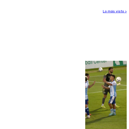
Lo más visto >
Más noticias
Ver más >