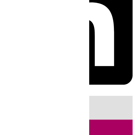
HOY
|
Sucesos
Fútbol
LaLiga
Primera División
Incendios