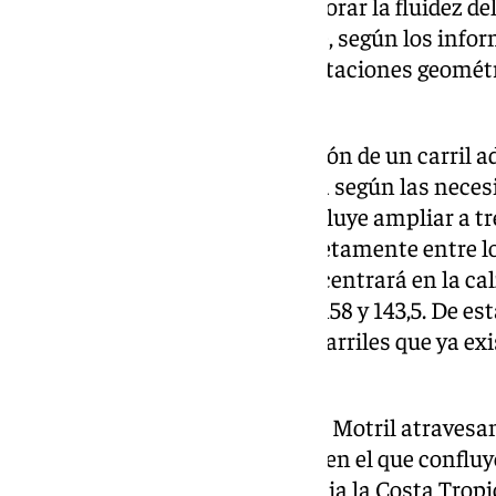
condiciones de circulación, mejorar la fluidez del 
accidentalidad en un tramo que, según los infor
saturaciones recurrentes y limitaciones geomét
tránsito diario.
El proyecto contempla la creación de un carril a
distribuidos de forma específica según las neces
sentido Motril, la propuesta incluye ampliar a tr
entre Alhendín y Béznar, concretamente entre lo
sentido Bailén, la actuación se centrará en la ca
Alhendín, entre los kilómetros 158 y 143,5. De es
continuidad al tramo con tres carriles que ya exi
autovía.
La A-44, que conecta Bailén con Motril atravesa
soporta un tráfico heterogéneo en el que conflu
desplazamientos turísticos hacia la Costa Trop