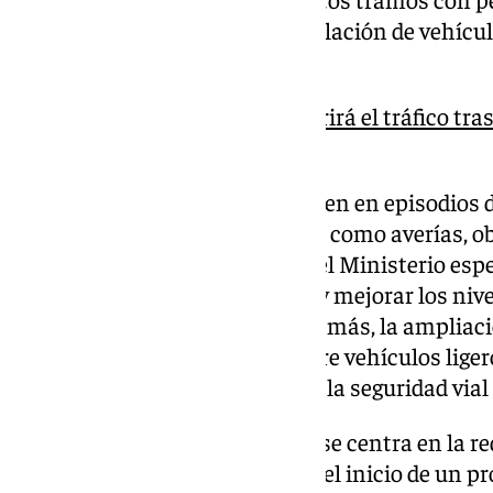
acusadas que dificultan la circulación de vehíc
pérdidas de fluidez.
La autovía de la Costa reabrirá el tráfico tra
viaducto de Rules
Estos condicionantes se traducen en episodios 
vulnerabilidad ante incidencias como averías, ob
incorporación del tercer carril, el Ministerio esper
reducir los puntos conflictivos y mejorar los niv
en horas de mayor tránsito. Además, la ampliac
las diferencias de velocidad entre vehículos liger
elementos que más influyen en la seguridad vial
Aunque el contrato adjudicado se centra en la re
publicación del anuncio marca el inicio de un p