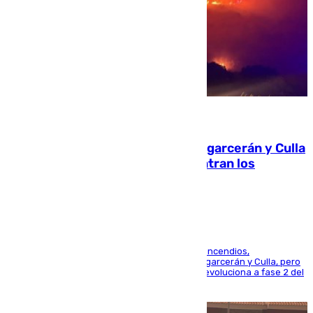
08.08.2026
Incendios de Castellón: Sierra Engarcerán y Culla
evolucionan positivamente y centran los
esfuerzos en Tírig
La UME se suma al operativo de control de los incendios,
progresando adecuadamente los de Sierra Engarcerán y Culla, pero
centrando todo el empeño en el de Culla, que evoluciona a fase 2 del
PEIF