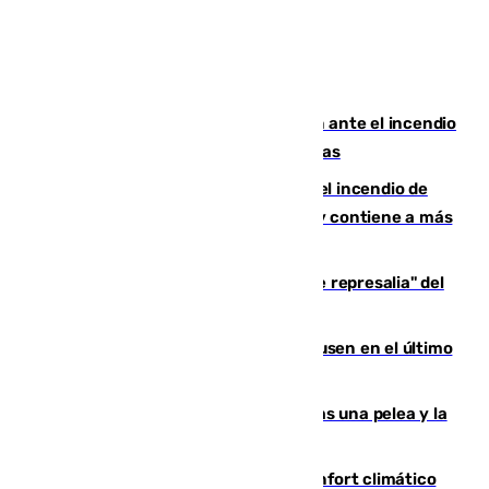
Moreno pide extremar la precaución ante el incendio
de Niebla, que supera las 4.000 hectáreas
340 personas más desalojadas por el incendio de
Niebla, que mantiene a 410 evacuadas y contiene a más
de 500 efectivos trabajando
Italia responde ante las "medidas de represalia" del
Gobierno de Sánchez
El Sevilla se desinfla ante el Leverkusen en el último
ensayo (1-2)
Tensión en la prisión de Alhaurín tras una pelea y la
incautación de un punzón
Málaga contabiliza 148 zonas de confort climático