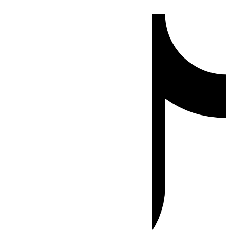
Ir
Tiktok
al
contenido