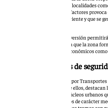
metropolitanos procedentes de localidades como
Valle. La combinación de estos factores provoca
capacidad actual resulte insuficiente y que se g
al conjunto del eje.
El Ministerio defiende que la inversión permitirá
demandas actuales y futuras, ya que la zona for
expansión tanto en términos económicos como 
Solución a problemas de seguri
Los estudios previos realizados por Transportes 
justifican la intervención. Entre ellos, destacan 
plataforma, la proximidad de núcleos urbanos 
significativo de desplazamientos de carácter med
enlaces cercanos entre sí y ciertos tramos con 