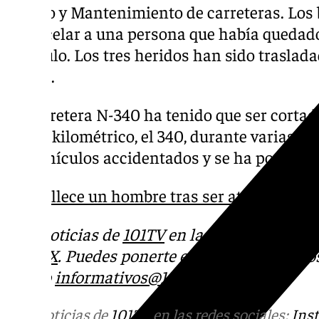
Tráfico y Mantenimiento de carreteras. Lo
excarcelar a una persona que había quedad
vehículo. Los tres heridos han sido traslad
Motril.
La carretera N-340 ha tenido que ser corta
punto kilométrico, el 340, durante varias ho
los vehículos accidentados y se ha podido re
Fallece un hombre tras ser atropellado 
Más noticias de
101TV
en las redes sociales
Tok
o
X
. Puedes ponerte en contacto con nos
correo
informativos@101tv.es
Más noticias de
101TV
en las redes sociales:
Ins