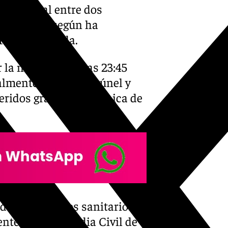
ue frontal entre dos
 en Motril, según ha
 101TV Granada.
 la noche, sobre las 23:45
almente dentro del túnel y
eridos graves y una chica de
do los servicios sanitarios
entes de la Guardia Civil de