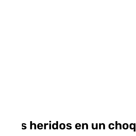
Ir
al
contenido
Tres heridos en un choqu