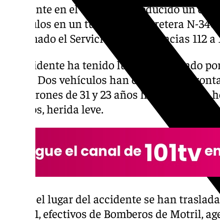
accidente en el que se ha producido un choq
vehículos en un túnel de la carretera N-340
informado el Servicio de Emergencias 112 a
El accidente ha tenido lugar este sábado por
horas. Dos vehículos han colisionado front
dos varones de 31 y 23 años han resultado h
22 años, herida leve.
Hasta el lugar del accidente se han traslada
del 061, efectivos de Bomberos de Motril, ag