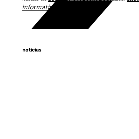
correo
informativos@101tv.es
Tags:
Últimas noticias