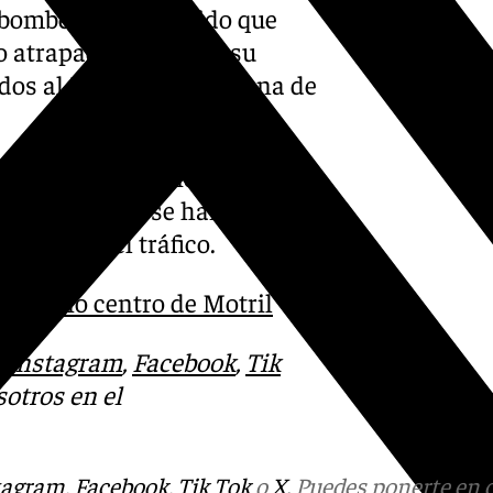
s bomberos han tenido que
o atrapada dentro de su
ados al Hospital Santa Ana de
da en ambos sentidos en este
ras hasta que se han retirado
stablecer el tráfico.
en pleno centro de Motril
:
Instagram
,
Facebook
,
Tik
otros en el
tagram
,
Facebook
,
Tik Tok
o
X
. Puedes ponerte en 