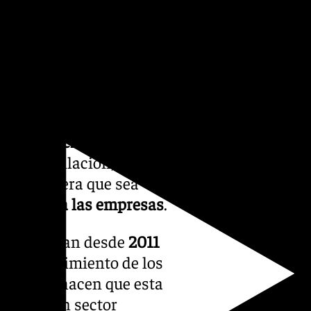
omo un empleo de riesgo, lo
ntes reductores
que permitan
s: la
negociación de los
ad de jubilación, y la mejora
l
, de manera que sea
toria para las empresas
.
a que llevan desde
2011
l envejecimiento de los
ticuadas
hacen que esta
aria» en un sector