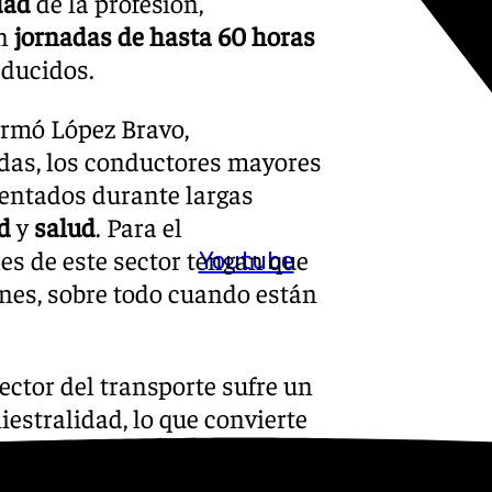
dad
de la profesión,
an
jornadas de hasta 60 horas
ducidos.
irmó López Bravo,
das, los conductores mayores
sentados durante largas
d
y
salud
. Para el
les de este sector tengan que
Youtube
nes, sobre todo cuando están
ector del transporte sufre un
estralidad, lo que convierte
 trabajadores
, sino también
. Muñoz insistió en que el