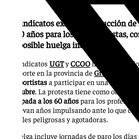
Los sindicatos exigen la reducción de 
los 60 años para los transportistas, 
una posible huelga indefinida
Los sindicatos
UGT
y
CCOO
han convocado 
transporte en la provincia de
Granada
, don
transportistas
a participar en una serie de 
de octubre
. La protesta tiene como objetivo 
anticipada a los 60 años
para los profesion
que llevan años impulsando ante lo que co
laborales peligrosas y agotadoras.
La huelga incluye jornadas de paro los días