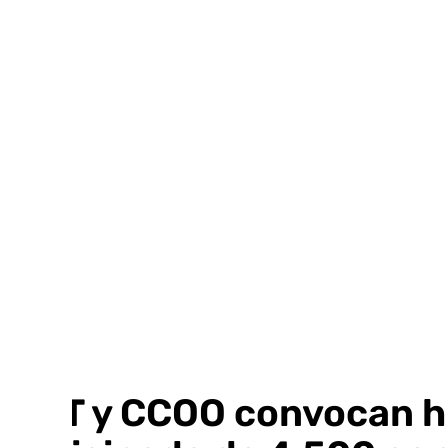
Ir
al
contenido
UGT y CCOO convocan hue