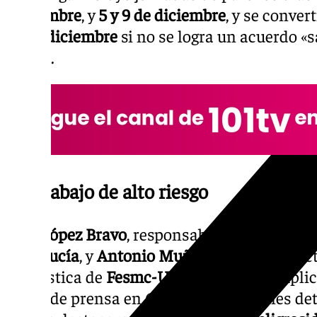
noviembre
, y
5 y 9 de diciembre
, y se conver
23 de diciembre
si no se logra un acuerdo «
partes.
Un trabajo de alto riesgo
José López Bravo
, responsable de acción si
Andalucía
, y
Antonio Muñoz
, secretario se
y Logística de
Fesmc-UGT Andalucía
, expl
rueda de prensa en Granada las razones det