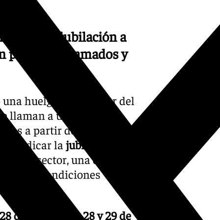
la edad de jubilación a
con paros programados y
una huelga en el sector del
de llaman a unos
4.500
paros a partir del próximo
28
reivindicar la
jubilación
ales del sector, una demanda
nsideran condiciones
28 de octubre
,
11, 28 y 29 de