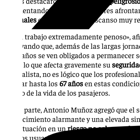
Ambos destacaron la
penosidad
y
peligrosi
argumentando que los conductores afront
semanales
con tiempos de descanso muy re
«Es un trabajo extremadamente penoso», af
subrayando que, además de las largas jorna
de 60 años se ven obligados a permanecer 
horas, lo que afecta gravemente su
segurida
sindicalista, no es lógico que los profesiona
trabajar hasta los
67 años
en estas condicio
a cargo de la vida de los pasajeros.
Por su parte, Antonio Muñoz agregó que el s
envejecimiento alarmante y una elevada sini
esta situación en un
riesgo no solo para los
para los usuarios y otros actores implicados