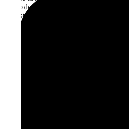
trabajo de conductor debe ser reconocido c
que justificaría la aplicación de los
coeficie
una jubilación anticipada.
Reivindicaciones claras
La huelga tiene dos objetivos fundamentale
coeficientes reductores
para adelantar la ed
de las condiciones para la
jubilación parcia
voluntaria para los trabajadores pero
obliga
Muñoz señaló que esta lucha no es nueva, y
reclamando estos derechos. Según explicó, e
conductores y las actuales
legislaciones an
huelga sea una «decisión difícil, pero neces