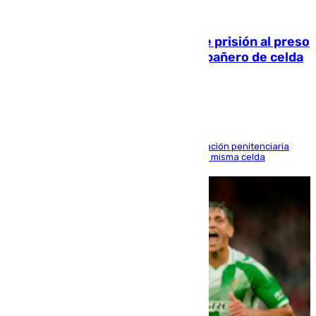
06.08.2026
El Supremo ratifica los 17 años de prisión al preso
que mató estrangulado a su compañero de celda
en Morón
El alto tribunal avala también que la Administración penitenciaria
indemnice a la familia por fallar al asignarles la misma celda