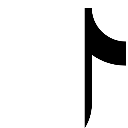
Ir
Tiktok
al
contenido