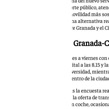
de Andalucía la puesta en marcha del nuevo ser
avance en la mejora del transporte público, at
un impulso para el modelo de movilidad más sost
trabajadores e investigadores una alternativa rea
paso más en la vinculación entre Granada y el Ci
Horarios del autobús Granada-C
El nuevo servicio operará de lunes a viernes con
y dos de vuelta-. Saldrá de la capital a las 8.15 y
Lidl, Amazon y la sede de la Universidad, mientra
desde el polígono industrial al centro de la ciudad
Esos horarios se han elegido tras la encuesta re
de mayor actividad y ajustar así la oferta de tra
aumento de desplazamientos en coche, ocasiona