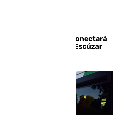
Un autobús directo conectará
Granada y el Citai de Escúzar
desde este lunes