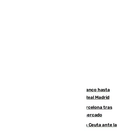
Vinícius Júnior seguirá vestido de blanco hasta
2032 tras cerrar su renovación con el Real Madrid
Rodrigo negocia su fichaje por el Barcelona tras
romper con el Madrid y revoluciona el mercado
El Rey traslada a Vivas su respaldo a Ceuta ante la