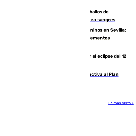
crisis migratoria
El primer ciclo de las carreras de caballos de
Sanlúcar arranca este sábado con 27 pura sangres
Continúan los cierres de parques caninos en Sevilla:
se detectan alimentos que contienen elementos
peligrosos
Estos son los mejores sitios para ver el eclipse del 12
de agosto en la provincia de Málaga
Otro incendio en Granada: el fuego activa al Plan
Infoca en Pinos Puente
Lo más visto >
Más noticias