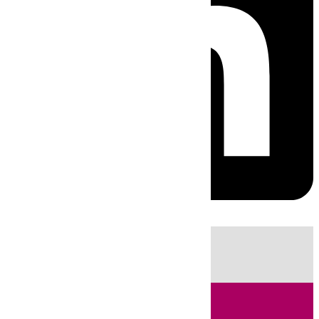
HOY
|
Fútbol
Sucesos
Cádiz
Primera División
Incendios