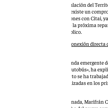
La consejera de Fomento, Articulación del Territo
indicado que desde el principio existe un compr
andaluz por reforzar las conexiones con Citai, ya
ensanche y mejora de la A-338 o la próxima repara
por la mejora del transporte público.
Granada contará con una conexión directa d
Escúzar
«Somos conscientes de la demanda emergente de 
respuesta con más servicio de autobús», ha expli
señalado que este autobús directo se ha trabajad
base a estudios y encuestas realizadas en los pri
este polígono tecnológico.
Por su parte, la alcaldesa de Granada, Marifrán 