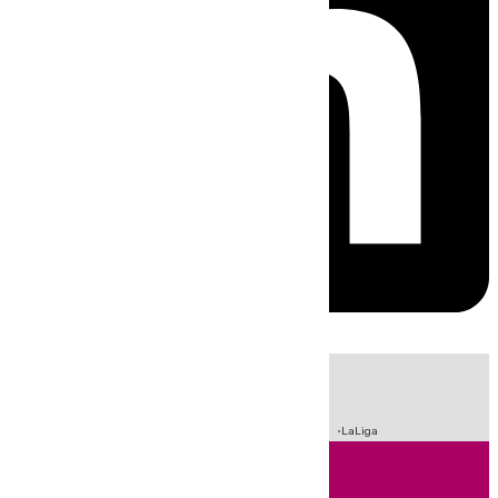
HOY
|
Incendios
Sucesos
Crisis Migratoria en Ceuta
Fútbol
LaLiga