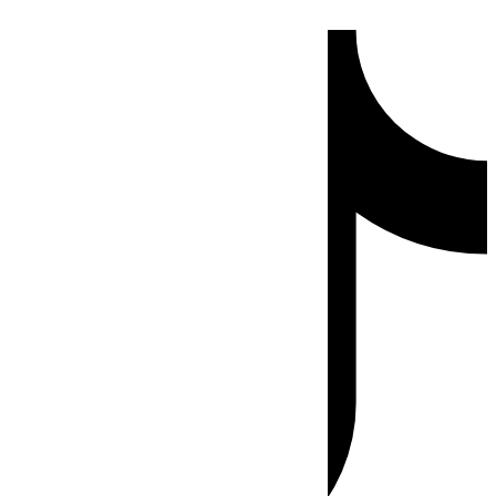
Ir
Tiktok
al
contenido