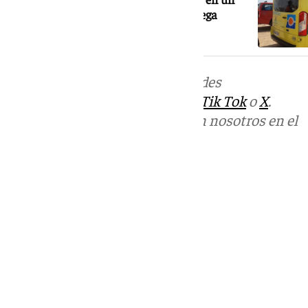
accidente de tráfico en Cenes de la Vega
Más noticias de
101TV
en las redes
sociales:
Instagram
,
Facebook
,
Tik Tok
o
X
.
Puedes ponerte en contacto con nosotros en el
correo
informativos@101tv.es
Tags:
Sucesos
Últimas noticias