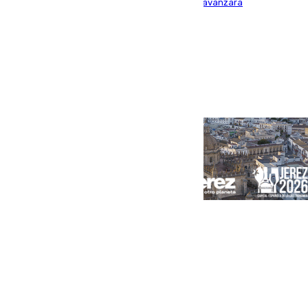
para contener las llamas y evitar que el fuego avanzara
Portada
Andalucía
Sevilla
Málaga