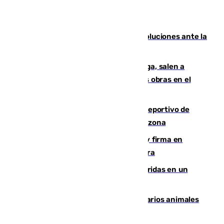
Más de 15.000 ceutíes claman por soluciones ante la
crisis migratoria
Los vecinos de Pedregalejo en Málaga, salen a
protestar en contra del resultado de las obras en el
paseo marítimo
Un incendio en un local del puerto deportivo de
Fuengirola genera una gran susto en la zona
Daniel Mérida derriba a Griekspoor y firma en
Montreal el mejor resultado de su carrera
Dos personas mueren y tres son heridas en un
accidente de tráfico en Utrera
Estudiarán el comportamiento de varios animales
durante el eclipse