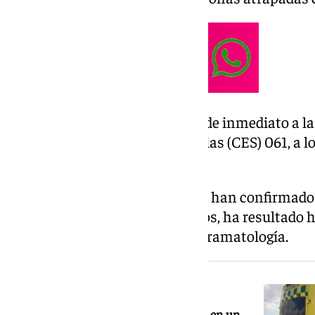
La Sala Coordinadora dio aviso de inmediato a la 
Centro de Emergencias Sanitarias (CES) 061, a
de Carreteras.
Los sanitarios y la Guardia Civil han confirmado
han indicado que otro, de 55 años, ha resultado h
evacuado al Hospital de Neurotramatología.
NOTICIA RELACIONADA
Cuatro heridos, entre ellos un menor, en un