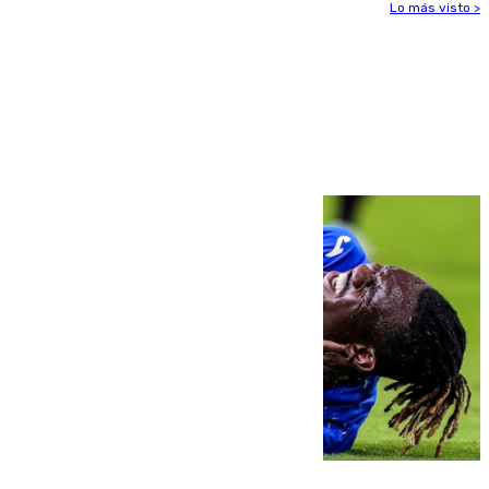
Lo más visto >
Más noticias
Ver más >