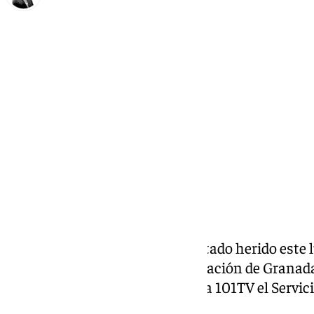
María José Ramírez
lunes, 6 julio 2026, 14:21
Compartir:
Un hombre de 42 años ha resultado herido este l
tráfico en la GR-30, la Circunvalación de Granada
vehículos, según ha informado a 101TV el Servic
Andalucía.