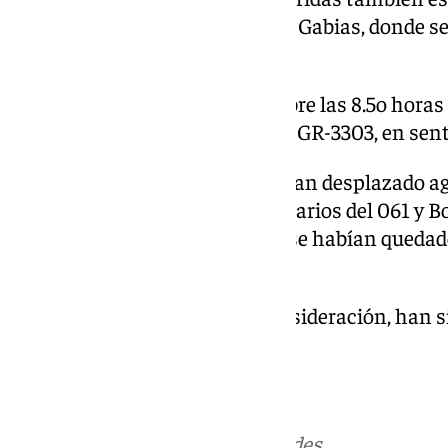
registrado en la GR-3303 en Las Gabias, donde s
frontal.
El accidente ha tenido lugar sobre las 8.5o hora
en el kilómetro 7 de la carretera GR-3303, en se
Hasta el lugar del siniestro se han desplazado age
Policía Local, los servicios sanitarios del 061 y
excarcelar a tres personas que se habían quedad
después de la colisión.
Los tres heridos, de diversa consideración, han 
hospitalario para ser atendido.
Más noticias de
101TV
en las redes