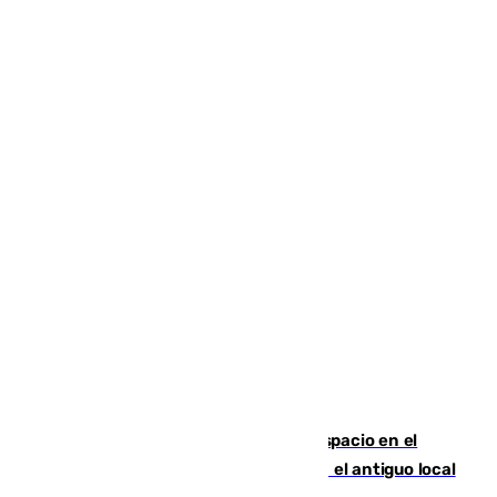
Las marca internacionales ganan espacio en el
Centro de Málaga: La Tagliatella abre en el antiguo local