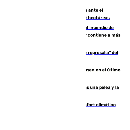
de Vox Sports Bar
Moreno pide extremar la precaución ante el
incendio de Niebla, que supera las 4.000 hectáreas
340 personas más desalojadas por el incendio de
Niebla, que mantiene a 410 evacuadas y contiene a más
de 500 efectivos trabajando
Italia responde ante las "medidas de represalia" del
Gobierno de Sánchez
El Sevilla se desinfla ante el Leverkusen en el último
ensayo (1-2)
Tensión en la prisión de Alhaurín tras una pelea y la
incautación de un punzón
Málaga contabiliza 148 zonas de confort climático
para enfrentar las altas temperaturas