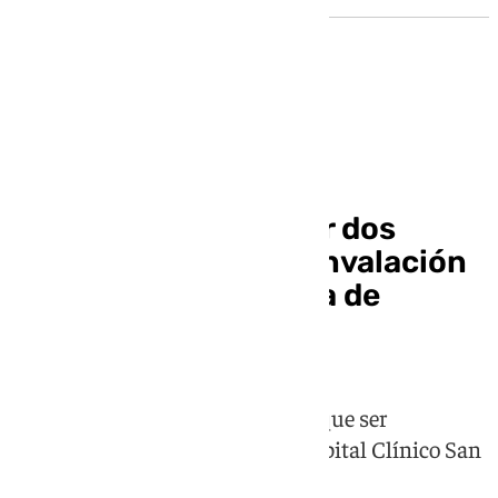
Accidente de tráfico en Granada
Un herido tras chocar dos
vehículos en la Circunvalación
de Granada a la altura de
Ogíjares
El hombre, de 42 años, ha tenido que ser
trasladado en ambulancia al Hospital Clínico San
Cecilio