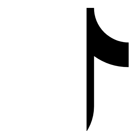
Ir
Tiktok
al
contenido