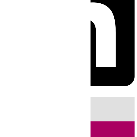
HOY
|
Sucesos
Guardia Civil
Fútbol
LaLiga
Incendios