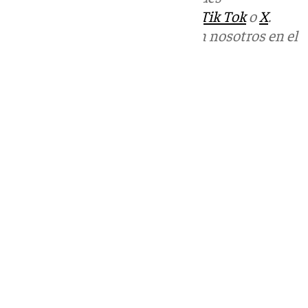
sociales:
Instagram
,
Facebook
,
Tik Tok
o
X
.
Puedes ponerte en contacto con nosotros en el
correo
informativos@101tv.es
Tags:
Sucesos
Últimas noticias