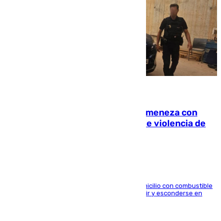
08.08.2026
Retiene a su mujer en su casa y ameneza con
quemar la vivienda: nuevo caso de violencia de
género en Málaga
El arrestado, de 54 años, habría rociado el domicilio con combustible
y habría impedido salir a la víctima antes de huir y esconderse en
una casa cercana