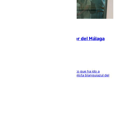
07.08.2026
Isco, la nueva mascota del jugador del Málaga
Dani Lorenzo
El centrocampista marbellí es ‘padre’ de un gato que ha ido a
recoger a Vigo y su nombre es como el exfutbolista blanquiazul del
Arroyo de la Miel