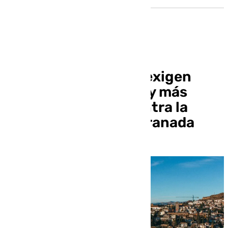
Vecinos del Albaicín exigen
«menos propaganda y más
medidas eficaces contra la
turistificación» en Granada