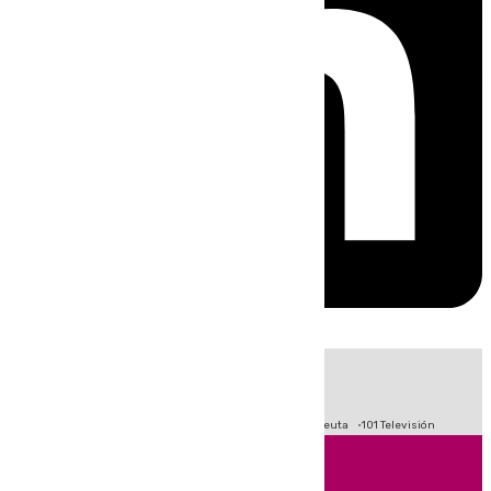
HOY
|
Fútbol
Primera División
LaLiga
Crisis Migratoria en Ceuta
101 Televisión