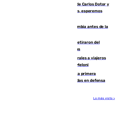
Juanfran Funes, sobre las lesiones de Carlos Dotor y
Fernando Calero: “Estamos preocupados, esperemos
que no sea nada”
Felipe VI refuerza los lazos con Colombia antes de la
llegada del nuevo presidente
Fernando Calero y Carlos Dotor se retiraron del
encuentro contra el Ceuta con molestias
España restablece controles temporales a viajeros
procedentes de Italia como repuesta a Meloni
El Málaga cae ante el Ceuta y suma la primera
derrota de la pretemporada dejando dudas en defensa
Lo más visto >
Más noticias