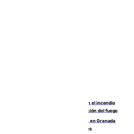
Activado el nivel 2 de emergencia en el incendio
forestal de Niebla por la compleja evolución del fuego
Controlado un incendio de rastrojos en Granada
junto a la autovía y al Callejón de Nogales