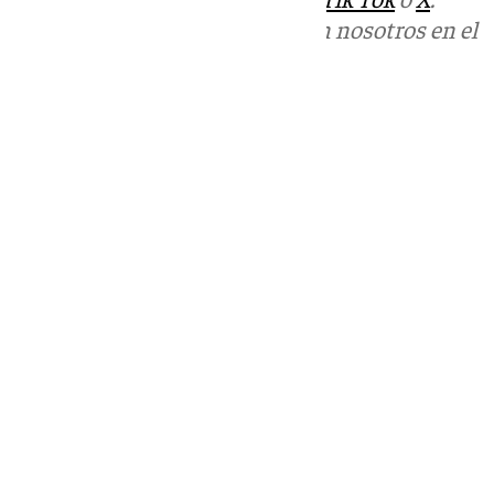
Puedes ponerte en contacto con nosotros en el
correo
informativos@101tv.es
Tags:
Últimas noticias