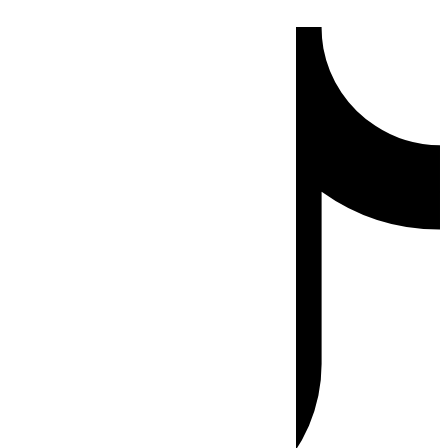
Ir
Tiktok
al
contenido