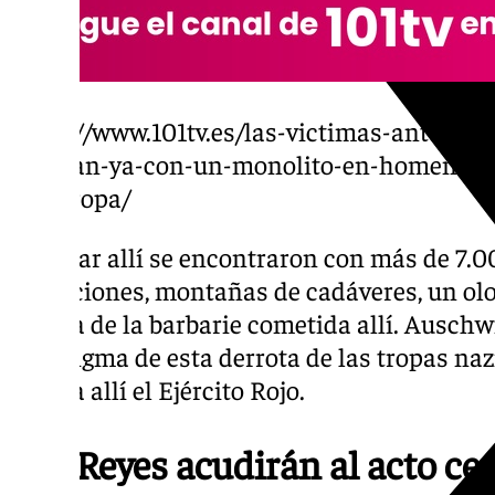
https://www.101tv.es/las-victimas-antequer
cuentan-ya-con-un-monolito-en-homenaje-
de-europa/
Al llegar allí se encontraron con más de 7.
condiciones, montañas de cadáveres, un ol
cuenta de la barbarie cometida allí. Auschwi
paradigma de esta derrota de las tropas naz
llegara allí el Ejército Rojo.
Los Reyes acudirán al acto ce