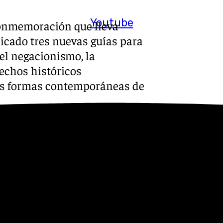
Youtube
conmemoración que lleva
licado tres nuevas guías para
el negacionismo, la
hechos históricos
las formas contemporáneas de
gos de primera mano cada vez
tir más en educación para
atir las formas
la labor que la Unesco ha
desde su fundación y durante
es en 85 países», ha
l de la Unesco.