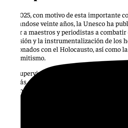
Este 2025, con motivo de esta importante 
realizándose veinte años, la Unesco ha pub
ayudar a maestros y periodistas a combatir 
distorsión y la instrumentalización de los 
relacionados con el Holocausto, así como 
antisemitismo.
​«Los supervivientes del Holocausto y testi
son más escasos, por ello es esencial inver
transmitir la memoria de los hechos y comb
contemporáneas de antisemitismo. Esta es 
venido llevando a cabo con determinación 
los últimos diez años hemos liderado accion
declarado Audrey Azoulay, directora Genera