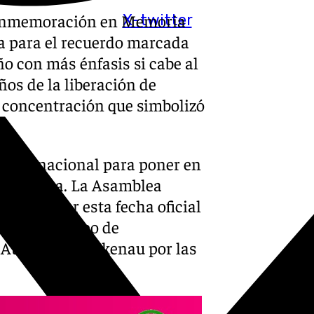
 Conmemoración en Memoria
X-twitter
a para el recuerdo marcada
ño con más énfasis si cabe al
ños de la liberación de
 concentración que simbolizó
 Internacional para poner en
aron Europa. La Asamblea
2005 poner esta fecha oficial
ción del campo de
 Auschwitz-Birkenau por las