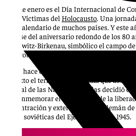
El 27 de enero es el Día Internacional de
de las Víctimas del
Holocausto
. Una jornad
en el calendario de muchos países. Y este a
tratarse del aniversario redondo de los 80 a
Auschwitz-Birkenau, simbólico el campo de
la derrota del nazismo.
Desde hace dos décadas se celebra este Día
contexto el terror y la lacra nazi que asol
General de las Naciones Unidas decidió en 
por conmemorar el aniversario de la libera
concentración y exterminio nazi alemán de
tropas soviéticas del Ejército Rojo en 1945.