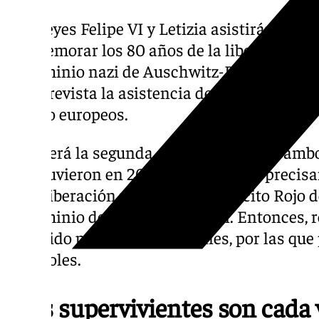
Los Reyes Felipe VI y Letizia asistirán este
conmemorar los 80 años de la liberación d
exterminio nazi de Auschwitz-Birkenau, en P
está prevista la asistencia de otros monarca
Estado europeos.
Esta será la segunda ocasión en la que amb
ya estuvieron en 2020 coincidiendo precisa
de la liberación por parte del Ejército Rojo
exterminio de la Alemania nazi. Entonces, 
recorrido por sus instalaciones, por las que
españoles.
«Los supervivientes son cada