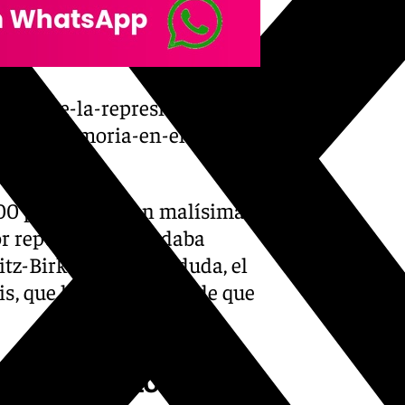
anas-de-la-represion-nazi-
a-su-memoria-en-el-jardin-
000 prisioneros en malísimas
or repugnante que daba
tz-Birkenau es, sin duda, el
is, que huyeron antes de que
ntral en Polonia