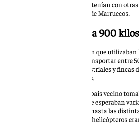
estrecha colaboración que mantenían con otras
constantes envíos de droga desde Marruecos.
Cargamentos de hasta 900 kilos
En esa observación, constataron que utilizaban 
categorías con capacidad de transportar entre 50
pasar un tiempo en naves industriales y fincas d
carretera hasta países europeos.
Las aeronaves procedentes del país vecino toma
de la provincia de Almería donde esperaban vari
hachís y llevarlo en furgonetas hasta las distinta
espera de siguientes envíos, los helicópteros er
de Almería y Murcia.