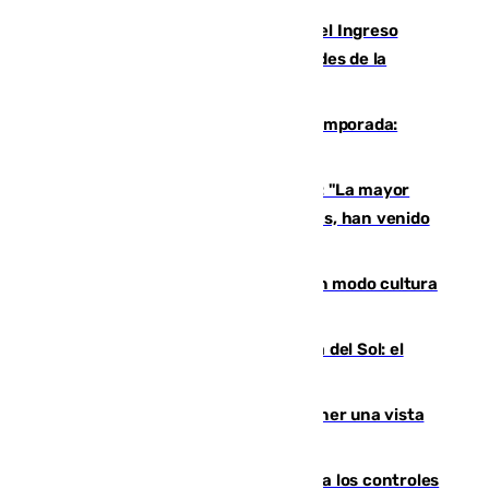
Cádiz aumenta un 15% en el cobro del Ingreso
Mínimo Vital junto a otras particularidades de la
provincia
La 'delicatessen' de Isco en la pretemporada:
pisadita y cañito ante el Bournemouth
Un testimonio del colapso en Ceuta: "La mayor
parte de los que han venido son víctimas, han venido
engañados"
Torrenueva Costa pone el verano en modo cultura
con actividades para todos los públicos
Este es el palmarés del Trofeo Costa del Sol: el
Málaga lidera la tabla con 12 triunfos
Estos son los mejores sitios para tener una vista
privilegiada del eclipse en Andalucía
La Junta da explicaciones y refuerza los controles