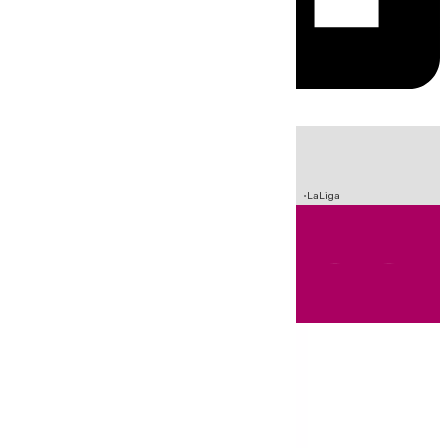
HOY
|
Sucesos
Incendios
Fútbol
Crisis Migratoria en Ceuta
LaLiga
Andalucía