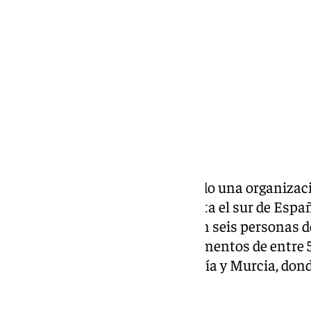
sábado, 13 diciembre 2025, 10:47
Compartir:
La Guardia Civil ha desarticulado una organizaci
de hachís desde Marruecos hasta el sur de Españ
operación que se ha saldado con seis personas de
aeronaves para trasladar cargamentos de entre 5
las provincias de Málaga, Almería y Murcia, do
industriales y fincas.