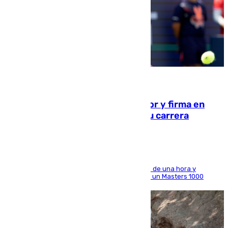
09.08.2026
Daniel Mérida derriba a Griekspoor y firma en
Montreal el mejor resultado de su carrera
El madrileño arrolla al neerlandés en poco más de una hora y
alcanza por primera vez los cuartos de final de un Masters 1000