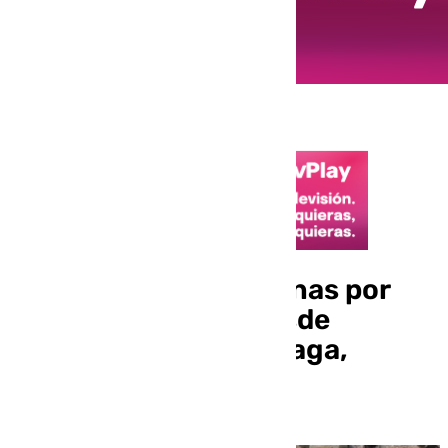
Detenidas seis personas por
introducir hachís desde
Marruecos hasta Málaga,
Almería y Murcia