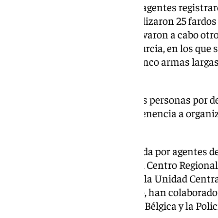
Con toda esta información, los agentes registra
almeriense de Níjar, donde localizaron 25 fardos
657 kilos. Posteriormente, se llevaron a cabo otr
puntos de Málaga, Almería y Murcia, en los que s
utilizado por la organización, cinco armas largas
efectivo y varios vehículos.
En total, han sido detenidas seis personas por del
tenencia ilícita de armas y pertenencia a organi
puestas a disposición judicial.
La operación ha sido desarrollada por agentes de 
Civil de Málaga, con el apoyo del Centro Regional
contra el Narcotráfico (CRAIN), la Unidad Centr
Acción Rápida (GAR). Asimismo, han colaborado
Marruecos, la Policía Federal de Bélgica y la Polic