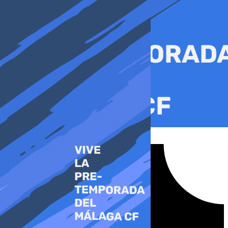
Ir
al
contenido
Tiktok