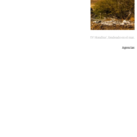
El crucero 'MV Hondius', fondeado en el mar.
Agencias
101 TV
lunes, 18 mayo 2026, 22:40
Compartir: