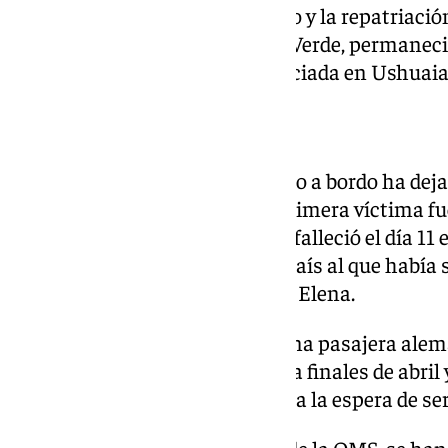
para llevar a cabo el desembarco y la repatriaci
El crucero, procedente de Cabo Verde, permaneci
travesía por el Atlántico Sur iniciada en Ushuaia
Tres fallecidos
El brote de hantavirus registrado a bordo ha deja
pasajeros durante el viaje. La primera víctima 
enfermó a comienzos de abril y falleció el día 11
murió su esposa en Sudáfrica, país al que había 
desembarcar en la isla de Santa Elena.
La tercera víctima mortal fue una pasajera al
fiebre y síntomas respiratorios a finales de abril 
cuerpo permaneció en el buque a la espera de ser