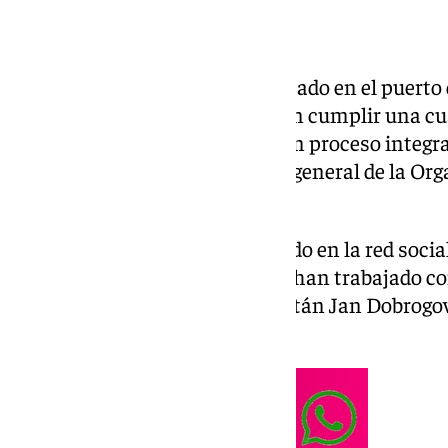
El buque ‹MV Hondius› ha atracado en el puerto 
donde sus 27 ocupantes deberán cumplir una cua
embarcación será sometida a un proceso integral
según ha informado el director general de la Org
Tedros Adhanom Ghebreyesus.
A través de un mensaje publicado en la red socia
«a todos los países y socios que han trabajado 
al hantavirus», así como al capitán Jan Dobrogow
coordinación constante».