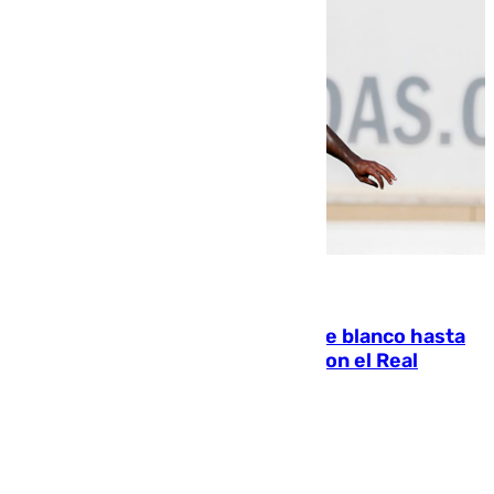
06.08.2026
Vinícius Júnior seguirá vestido de blanco hasta
2032 tras cerrar su renovación con el Real
Madrid