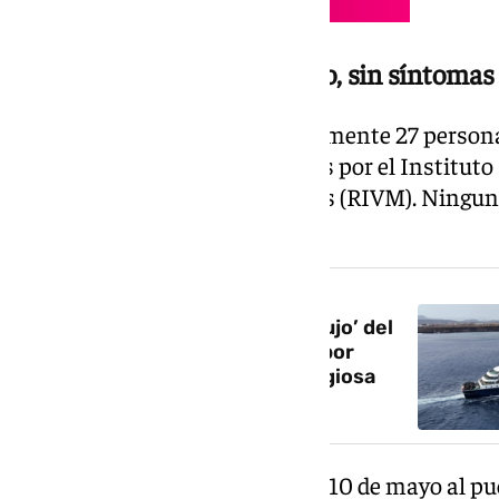
Los 27 ocupantes del crucero, sin síntomas
En el barco permanecen actualmente 27 personas
profesionales médicos enviados por el Instituto
Medio Ambiente de Países Bajos (RIVM). Ningu
relacionados con el hantavirus.
NOTICIA RELACIONADA
¿Cuánto cuesta el crucero ‘de lujo’ del
MV Hondius? Este es el precio por
navegar a bordo de esta prestigiosa
embarcación
El ‘MV Hondius’ llegó el pasado 10 de mayo al pue