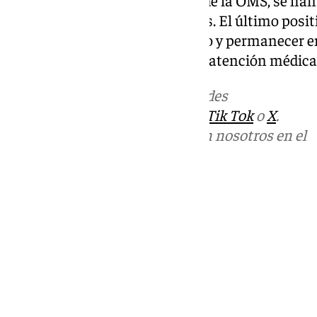
Según ha recordado el director de la OMS, se han
incluidos los tres fallecimientos. El último pos
pasajero que, tras ser repatriado y permanecer e
síntomas y actualmente recibe atención médica
Más noticias de
101TV
en las redes
sociales:
Instagram
,
Facebook
,
Tik Tok
o
X
.
Puedes ponerte en contacto con nosotros en el
correo
informativos@101tv.es
Tags:
Últimas noticias