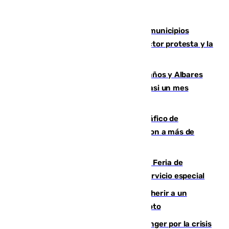
Las ferias de verano de numerosos municipios
andaluces se quedan sin cohetes: el sector protesta y la
Junta mantiene el protocolo
Los ministros Marlaska, Robles, Bolaños y Albares
comparecerán por las crisis de Ceuta casi un mes
después
Cae una de las mayores redes de tráfico de
personas y droga en España: introdujeron a más de
2.000 migrantes de forma ilegal
¿Hasta qué hora abre el Metro en la Feria de
Málaga? Consulta las frecuencias del servicio especial
Detenido un hombre en Málaga por herir a un
Guardia Civil tras atropellarle con su moto
El Barça cancela un amistoso en Tánger por la crisis