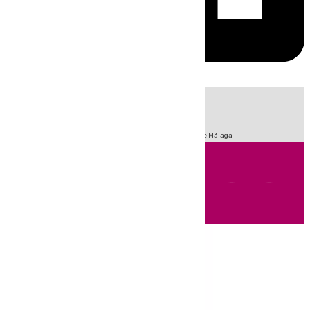
HOY
|
Fútbol
Sucesos
Primera División
Incendios
Feria de Málaga
Andalucía