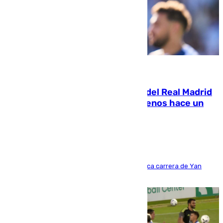
07.08.2026
El fichaje más caro de la historia del Real Madrid
costaba 105 millones de euros menos hace un
año y jugaba en Leganés
Del filial pepinero a récord absoluto: la meteórica carrera de Yan
Diomande en solo doce meses