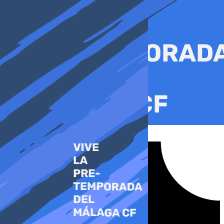
Ir
al
contenido
Tiktok