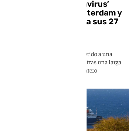
El crucero con ‘hantavirus’
llega al puerto de Rotterdam y
cumplirán cuarentena sus 27
ocupantes
El buque 'MV Hondius' será sometido a una
limpieza y desinfección completa tras una larga
travesía y ser el foco del mundo entero