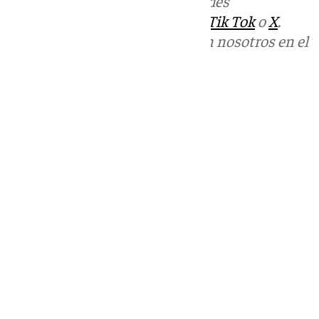
Más noticias de
101TV
en las redes
sociales:
Instagram
,
Facebook
,
Tik Tok
o
X
.
Puedes ponerte en contacto con nosotros en el
correo
informativos@101tv.es
Tags:
Últimas noticias