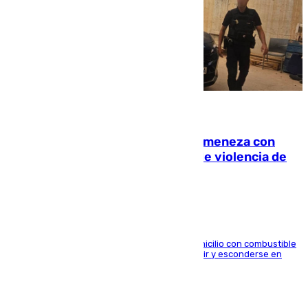
08.08.2026
Retiene a su mujer en su casa y ameneza con
quemar la vivienda: nuevo caso de violencia de
género en Málaga
El arrestado, de 54 años, habría rociado el domicilio con combustible
y habría impedido salir a la víctima antes de huir y esconderse en
una casa cercana