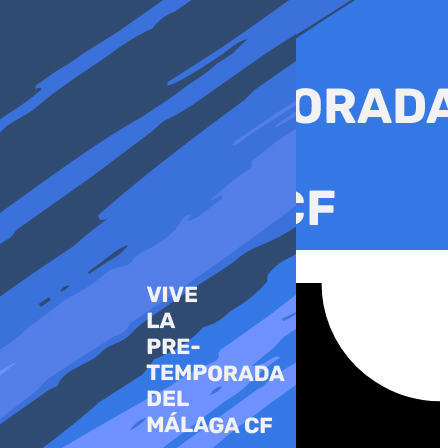
Ir
al
contenido
Tiktok