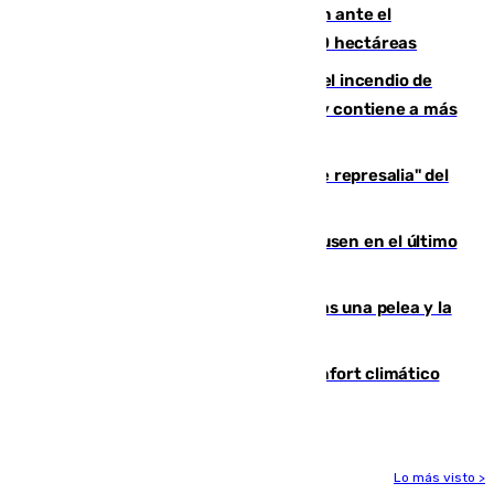
Moreno pide extremar la precaución ante el
incendio de Niebla, que supera las 4.000 hectáreas
340 personas más desalojadas por el incendio de
Niebla, que mantiene a 410 evacuadas y contiene a más
de 500 efectivos trabajando
Italia responde ante las "medidas de represalia" del
Gobierno de Sánchez
El Sevilla se desinfla ante el Leverkusen en el último
ensayo (1-2)
Tensión en la prisión de Alhaurín tras una pelea y la
incautación de un punzón
Málaga contabiliza 148 zonas de confort climático
para enfrentar las altas temperaturas
Lo más visto >