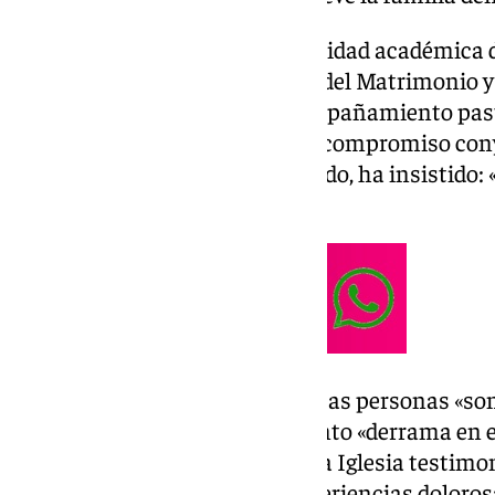
En una audiencia con la comunidad académica de
Juan Pablo II para las Ciencias del Matrimonio y
señalado la necesidad de «acompañamiento past
aplazando indefinidamente su compromiso conyu
vueltos a casar». Del mismo modo, ha insistido: «
todos, no olviden esta palabra».
El Pontífice ha señalado que estas personas «s
hermanas» y que el Espíritu Santo «derrama en e
bien de todos: su presencia en la Iglesia testimo
fe, a pesar de las heridas de experiencias doloros