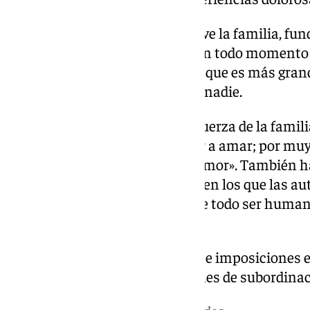
Para el Papa, «la Iglesia promueve la familia, fu
contribuyendo en todo lugar y en todo momento 
conyugal, en virtud de ese amor que es más grand
pedido que lo haga sin excluir a nadie.
Asimismo, ha señalado que la fuerza de la famil
capacidad de amar y de enseñar a amar; por muy 
siempre puede crecer desde el amor». También h
«desgraciadamente, hay países en los que las au
la dignidad y la libertad a las que todo ser huma
como hijo de Dios».
«A menudo, pesan limitaciones e imposiciones 
mujeres, forzándolas a posiciones de subordinac