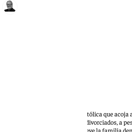
Francisco Marmolejo
lunes, 25 noviembre 2024, 21:23
Compartir:
El
Papa
ha pedido a la Iglesia católica que acoja
del matrimonio, así como a los divorciados, a pe
magisterio de la Iglesia «promueve la familia de