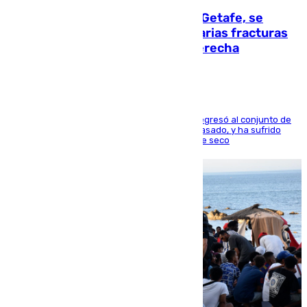
Christantus Uche, delantero del Getafe, se
perderá toda la temporada por varias fracturas
en los ligamentos de su rodilla derecha
El centrocampista reconvertido en atacante regresó al conjunto de
la capital, después de salir obligado el curso pasado, y ha sufrido
una lesión que lo mantendrá un año en el dique seco