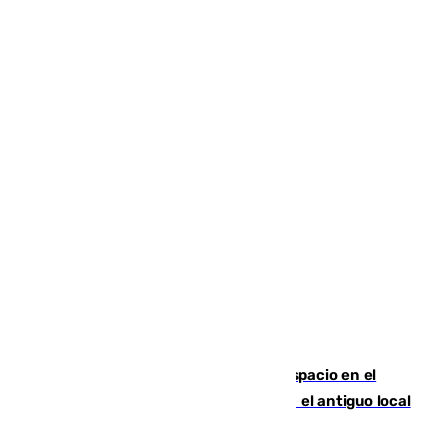
Las marca internacionales ganan espacio en el
Centro de Málaga: La Tagliatella abre en el antiguo local
de Vox Sports Bar