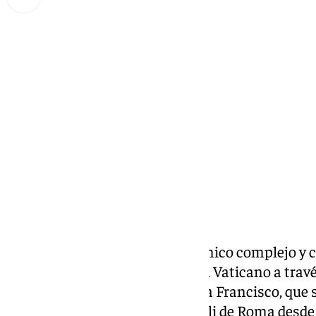
Lynx Devs
lunes, 17 febrero 2025, 14:43
Compartir:
El Papa presenta “un cuadro clínico complejo y 
hospital”. Así lo ha anunciado el Vaticano a tra
sobre el estado de salud del Papa Francisco, que
bronquitis en el hospital Gemelli de Roma desde 