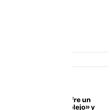
Andalucía
El Papa Francisco sufre un
cuadro clínico «complejo» y