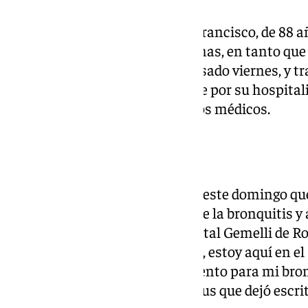
La enfermedad ha impedido a Francisco, de 88 a
su agenda en las últimas semanas, en tanto que l
discursos. En la mañana del pasado viernes, y tra
Roberto Fico, se optó finalmente por su hospital
y los subsiguientes tratamientos médicos.
Mensaje del Papa
El Papa afirmaba la mañana de este domingo qu
tratamiento para recuperarse de la bronquitis y 
médicos y enfermeros del hospital Gemelli de 
entre ustedes
pero, como saben, estoy aquí en el
todavía necesito algún tratamiento para mi bronq
discurso de la oración del Ángelus que dejó escri