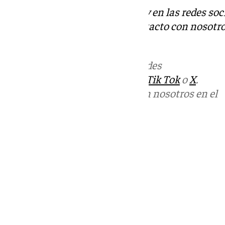
Descubre más noticias de 101Tv en las redes soc
Tok
o
X
. Puedes ponerte en contacto con nosotro
informativos@101tv.es
Más noticias de
101TV
en las redes
sociales:
Instagram
,
Facebook
,
Tik Tok
o
X
.
Puedes ponerte en contacto con nosotros en el
correo
informativos@101tv.es
Tags:
Últimas noticias