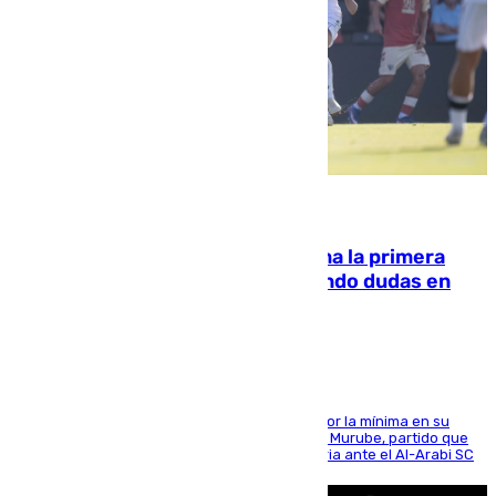
07.08.2026
El Málaga cae ante el Ceuta y suma la primera
derrota de la pretemporada dejando dudas en
defensa
El cuadro dirigido por Juanfran Funes perdió por la mínima en su
envite contra el conjunto caballa en el Alfonso Murube, partido que
se disputó un día después de su primera victoria ante el Al-Arabi SC