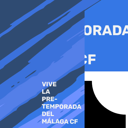
Ir
al
contenido
Tiktok