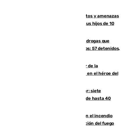
Detenido en Estepona por malos tratos y amenazas
de muerte a su pareja en presencia de sus hijos de 10
años y 11 meses
Desarticulada una red de tráfico de drogas que
introducía la mercancía desde Marruecos: 57 detenidos,
cuatro de ellos en Andalucía
Ferrán Torres, nombrado embajador de la
Comunidad Valenciana tras convertirse en el héroe del
Mundial
Andalucía sigue asfixiada por el calor: siete
provincias, en alerta por temperaturas de hasta 40
grados
Activado el nivel 2 de emergencia en el incendio
forestal de Niebla por la compleja evolución del fuego