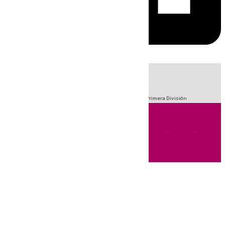
HOY
|
Fútbol
Sucesos
Crisis Migratoria en Ceuta
LaLiga
Primera División
Andalucía