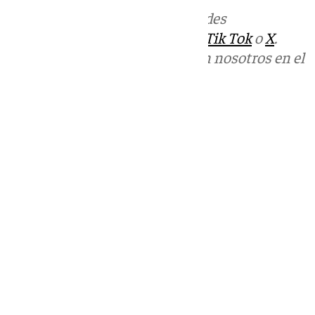
Más noticias de
101TV
en las redes
sociales:
Instagram
,
Facebook
,
Tik Tok
o
X
.
Puedes ponerte en contacto con nosotros en el
correo
informativos@101tv.es
Tags:
Últimas noticias