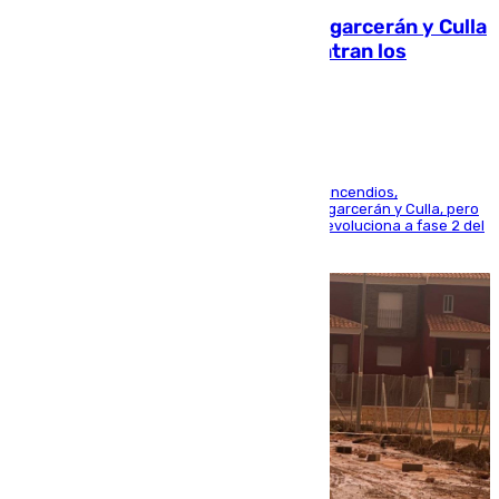
Incendios de Castellón: Sierra Engarcerán y Culla
evolucionan positivamente y centran los
esfuerzos en Tírig
La UME se suma al operativo de control de los incendios,
progresando adecuadamente los de Sierra Engarcerán y Culla, pero
centrando todo el empeño en el de Culla, que evoluciona a fase 2 del
PEIF