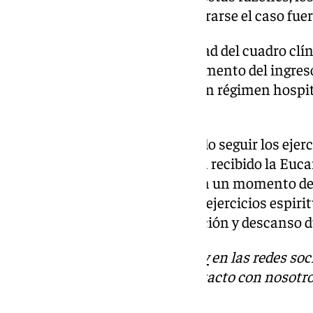
disolver el pronóstico al encontrarse el caso fuer
Sin embargo, dada la complejidad del cuadro clí
infeccioso presentado en el momento del ingreso
terapia médica farmacológica en régimen hospit
más».
Por la mañana, el Papa ha podido seguir los ejer
con el Aula Pablo VI, después ha recibido la Eucari
de su apartamento privado para un momento de or
Pontífice se unió de nuevo a los ejercicios espiri
videoconferencia, y alternó oración y descanso d
Descubre más noticias de
101Tv
en las redes soc
Tok
o
X
. Puedes ponerte en contacto con nosotro
informativos@101tv.es
.