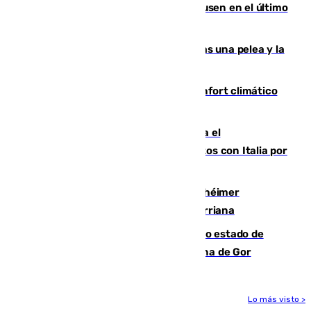
El Sevilla se desinfla ante el Leverkusen en el último
ensayo (1-2)
Tensión en la prisión de Alhaurín tras una pelea y la
incautación de un punzón
Málaga contabiliza 148 zonas de confort climático
para enfrentar las altas temperaturas
Marlaska notifica a la Unión Europea el
restablecimiento de controles fronterizos con Italia por
vía aérea y marítima
Hallan sin vida al granadino con Alzhéimer
desaparecido hace una semana en Churriana
Encuentran un cadáver en avanzado estado de
descomposición en la localidad granadina de Gor
Lo más visto >