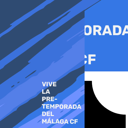
Ir
al
contenido
Tiktok