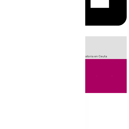
HOY
|
Sucesos
Fútbol
LaLiga
Primera División
Crisis Migratoria en Ceuta
Andalucía