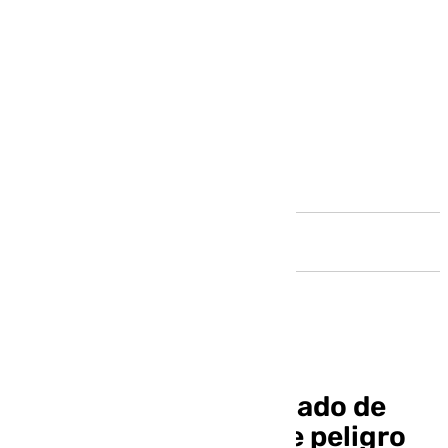
Andalucía
El Papa mejora su estado de
salud y está «fuera de peligro