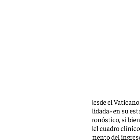
Ignacio Pérez
lunes, 10 marzo 2025, 20:34
Compartir:
Buenas noticias las que llegan desde el Vaticano.
presentado una mejoría «consolidada» en su est
decidido este lunes disolver el pronóstico, si bie
días más» dada la complejidad del cuadro clínic
infeccioso presentado en el momento del ingreso