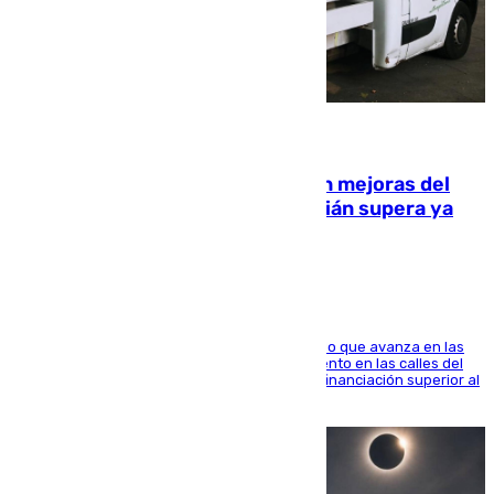
08.08.2026
La inversión del Ayuntamiento en mejoras del
entorno del Prado de San Sebastián supera ya
1.600.000 euros
El consistorio, a través de Emasesa, ha indicado que avanza en las
obras de renovación de las redes de saneamiento en las calles del
entorno del Prado, contando la zona con una financiación superior al
millón y medio de euros