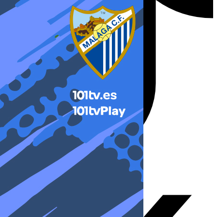
X-twitter