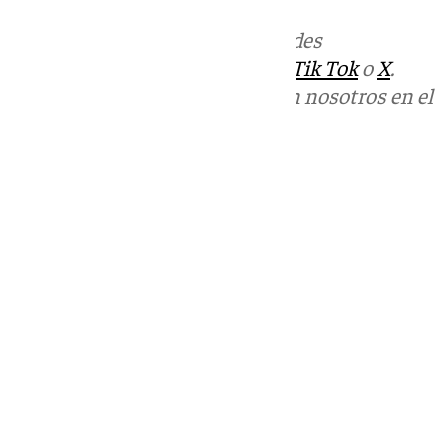
Más noticias de
101TV
en las redes
sociales:
Instagram
,
Facebook
,
Tik Tok
o
X
.
Puedes ponerte en contacto con nosotros en el
correo
informativos@101tv.es
Tags:
Últimas noticias