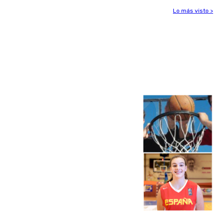
Lo más visto >
Más noticias
Ver más >