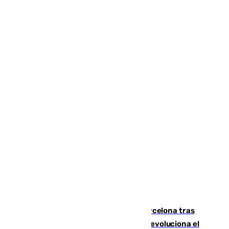
Rodrigo negocia su fichaje por el Barcelona tras
romper negociaciones con el Madrid y revoluciona el