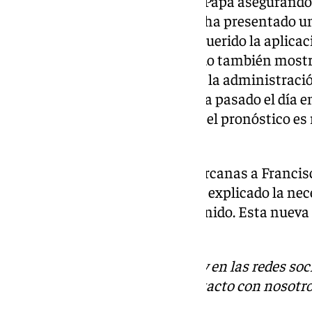
actualizó el estado de salud del Papa asegurando
«tranquila»: «El Papa Francisco ha presentado un
prolongada, que también ha requerido la aplicació
análisis de sangre de este sábado también most
asociada a anemia, que requirió la administrac
Santo Padre continúa alerta y ha pasado el día 
dolor que ayer. Por el momento, el pronóstico es r
comunicado.
El pasado miércoles, fuentes cercanas a Francis
mejoría», aunque siempre se ha explicado la ne
en el hospital por tiempo indefinido. Esta nueva
la prudencia.
Descubre más noticias de 101Tv en las redes soc
Tok
o
X
. Puedes ponerte en contacto con nosotro
informativos@101tv.es