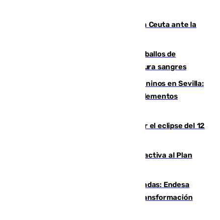
mercado
El Rey traslada a Vivas su respaldo a Ceuta ante la
crisis migratoria
El primer ciclo de las carreras de caballos de
Sanlúcar arranca este sábado con 27 pura sangres
Continúan los cierres de parques caninos en Sevilla:
se detectan alimentos que contienen elementos
peligrosos
Estos son los mejores sitios para ver el eclipse del 12
de agosto en la provincia de Málaga
Otro incendio en Granada: el fuego activa al Plan
Infoca en Pinos Puente
Más potencia para las Tres Mil Viviendas: Endesa
pone en marcha un nuevo centro de transformación