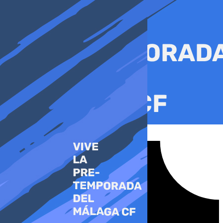
Ir
al
contenido
Tiktok