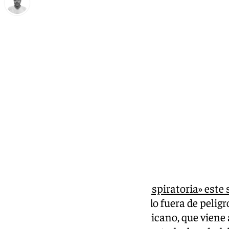
Antonio López
sábado, 22 febrero 2025, 19:51
Compartir:
El Papa ha sufrido una
«crisis respiratoria» este
«sigue siendo crítico», no estando fuera de peligr
parte médico ofrecido por el Vaticano, que viene