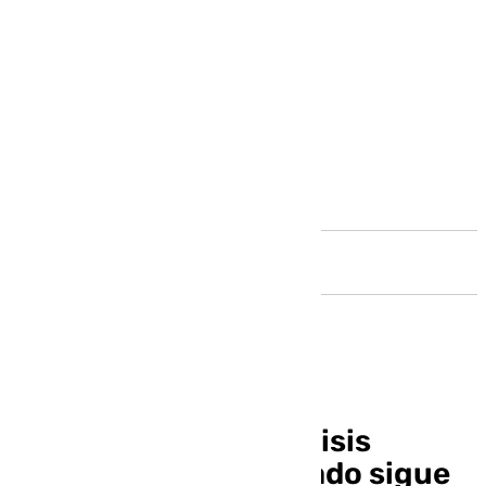
Andalucía
El Papa sufre una «crisis
respiratoria»: su estado sigue