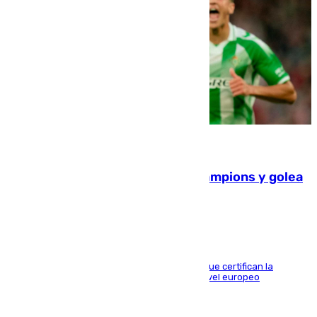
06.08.2026
El Betis supera el examen de Champions y golea
al Arsenal en Dublín (1-3)
Riquelme, Deossa y Fornals firman los tantos que certifican la
superioridad bética ante un rival de máximo nivel europeo