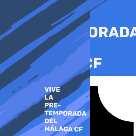
Ir
al
contenido
Tiktok