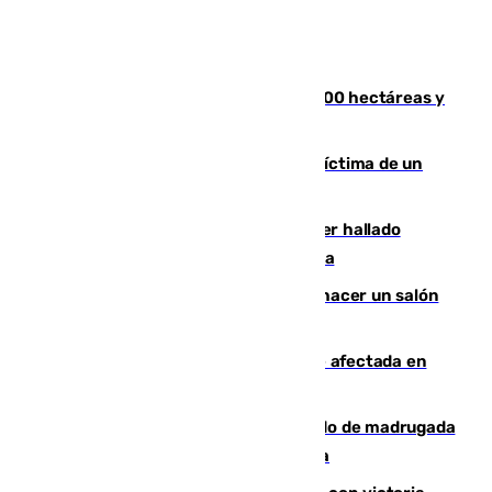
El incendio de Niebla alcanza las 8.000 hectáreas y
mantiene desalojadas a 474 personas
El tenista checho Lehecka, nueva víctima de un
Rafa Jódar que está siendo imparable
Muere un hombre de 58 años tras ser hallado
inconsciente en una piscina en Cómpeta
Un tribunal federal impide a Trump hacer un salón
de baile en la Casa Blanca
Incendios de Castellón: la superficie afectada en
Tírig roza las 400 hectáreas
Muere un peatón tras ser atropellado de madrugada
en la carretera A-7 a su paso por Málaga