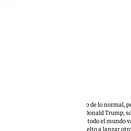
Miguel Alfonso
jueves, 13 noviembre 2025, 12:04
Compartir:
Llevaba un tiempo más calmado de lo normal, p
presidente de Estados Unidos, Donald Trump, son
como entrar a un autobús y que todo el mundo va
dirigente norteamericano ha vuelto a lanzar otro