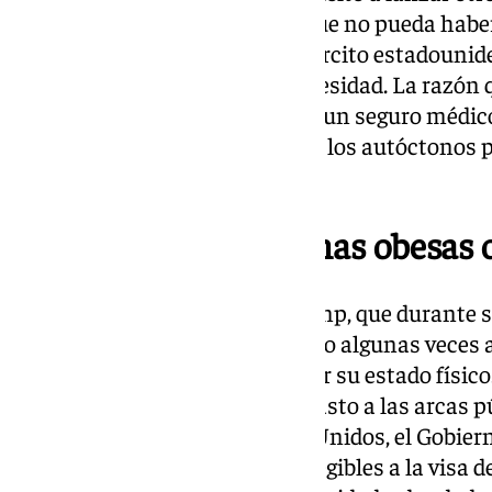
un tiempo, lanzaba la idea de que no pueda haber
o que no estén ‘fitness’ en el Ejército estadoun
negar la visa a personas con obesidad. La razón 
ciudadanos no pueden pagarse un seguro médico 
Precisamente en un país donde los autóctonos p
obesidad más altos del mundo.
Inelegibles las personas obesas
Otra idea de un rotundo de Trump, que durante s
alguna vez precisamente ha sido algunas veces 
consideran que está rollizo y por su estado físico.
en una cuestión de salud y de gasto a las arcas p
han informado desde Estados Unidos, el Gobiern
de inmigración considerar inelegibles a la visa 