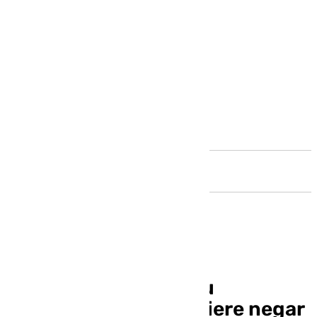
Andalucía
El rotundo Trump y su
gordofobia: ahora quiere negar