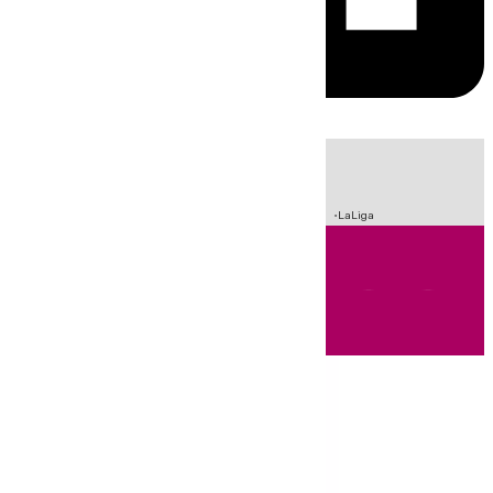
HOY
|
Sucesos
Incendios
Fútbol
Crisis Migratoria en Ceuta
LaLiga
Andalucía