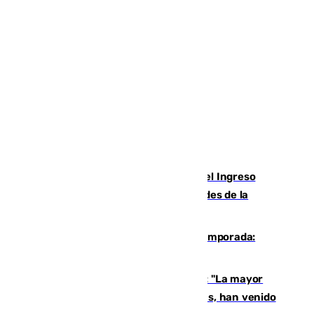
Cádiz aumenta un 15% en el cobro del Ingreso
Mínimo Vital junto a otras particularidades de la
provincia
La 'delicatessen' de Isco en la pretemporada:
pisadita y cañito ante el Bournemouth
Un testimonio del colapso en Ceuta: "La mayor
parte de los que han venido son víctimas, han venido