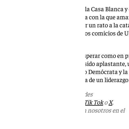
El reinado de Donald Trump en la Casa Blanca y 
(Congreso y Senado) es la noticia con la que ama
en España, que deja de mirar por un rato a la cat
nuevo momento histórico con los comicios de U
influencia en todo el planeta.
En esta ocasión no ha tocado esperar como en p
días, sino que el trumpismo ha sido aplastante, 
entredicho la gestión del Partido Demócrata y l
suceder a Biden ante la ausencia de un liderazgo 
Más noticias de
101TV
en las redes
sociales:
Instagram
,
Facebook
,
Tik Tok
o
X
.
Puedes ponerte en contacto con nosotros en el
correo
informativos@101tv.es