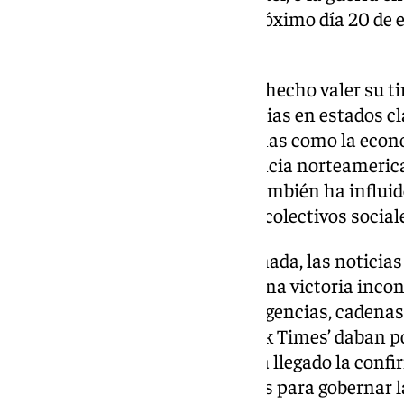
Rusia aún en el horizonte. El próximo día 20 de 
posesión.
El siempre polémico Trump ha hecho valer su tir
supermartes de 2024 con victorias en estados cl
states’, los de los indecisos. Temas como la ec
inflación que vive la superpotencia norteameri
en este contundente triunfo. También ha influid
determinados grupos de edad y colectivos social
Desde primera hora de esta jornada, las noticias
el otro lado del charco eran de una victoria inco
agua fría para Kamala Harris. Agencias, cadenas 
prestigioso diario ‘The New York Times’ daban p
desde un principio hasta que ha llegado la conf
270 votos electorales necesarios para gobernar l