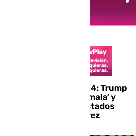
Elecciones EEUU 2024: Trump
bloquea el ‘efecto Kamala’ y
será presidente de Estados
Unidos por segunda vez