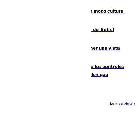
engañados"
Torrenueva Costa pone el verano en modo cultura
con actividades para todos los públicos
Este es el palmarés del Trofeo Costa del Sol: el
Málaga lidera la tabla con 12 triunfos
Estos son los mejores sitios para tener una vista
privilegiada del eclipse en Andalucía
La Junta da explicaciones y refuerza los controles
tras los falsos positivos de cáncer de colon que
afectaron a 400 malagueños
Lo más visto >
Más noticias
Ver más >