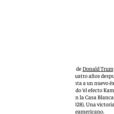
miércoles, 6 noviembre 2024, 07:49
Compartir:
Ya es oficial la victoria electoral de
Donald Trum
presidente de
Estados Unidos
cuatro años despu
demócrata Joe Biden. Todo apunta a un nuevo éxit
Partido Republicano desactivando ‘el efecto Kama
principio, cumplirá ocho años en la Casa Blan
separados (2017-2021 y 2024-2028). Una victori
aciaga para el progresismo norteamericano.