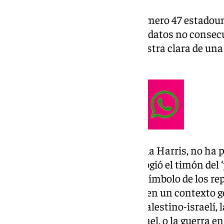
Así, se erige en el presidente número 47 estadou
este hito de hacerlo en dos mandatos no consecu
lo hizo en el siglo XIX. Una muestra clara de un
hacer política.
La candidata demócrata, Kamala Harris, no ha p
los estados bisagra desde que cogió el timón del 
verano pasado. Los ‘elefantes’ (símbolo de los r
Presidencia de Estados Unidos en un contexto ge
recrudecimiento del conflicto palestino-israelí, 
Medio entre Irán y el propio Israel, o la guerra e