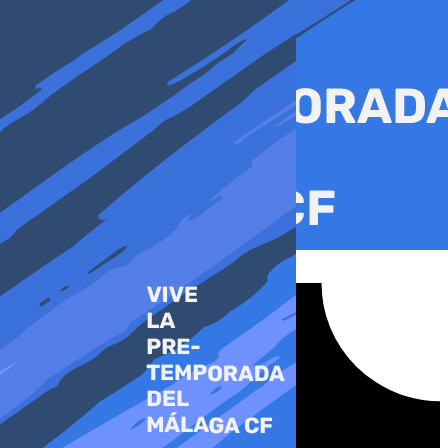
Ir
al
contenido
Tiktok