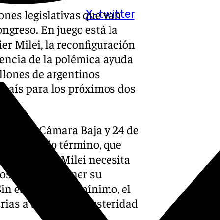
ones legislativas que van
X-twitter
ngreso. En juego está la
ier Milei, la reconfiguración
nencia de la polémica ayuda
llones de argentinos
 país para los próximos dos
dos de la Cámara Baja y 24 de
nes de medio término, que
os de turno. Milei necesita
dos para mantener su
Sin ese respaldo mínimo, el
ias a su plan de austeridad