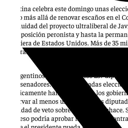
Argentina celebra este domingo unas elecci
mucho más allá de renovar escaños en el Co
continuidad del proyecto ultraliberal de Jav
de la oposición peronista y hasta la perma
financiera de Estados Unidos. Más de 35 mi
decidirán el rumbo político y económico del
años.
Los argentinos eligen 127 de los 257 diputa
los 72 senadores. Son las llamadas eleccio
históricamente han debilitado a los gobiern
conservar al menos un tercio de los diputa
capacidad de veto sobre leyes que rechace. 
Congreso podría aprobar normativas contrar
sin que el presidente pueda impedirlo.