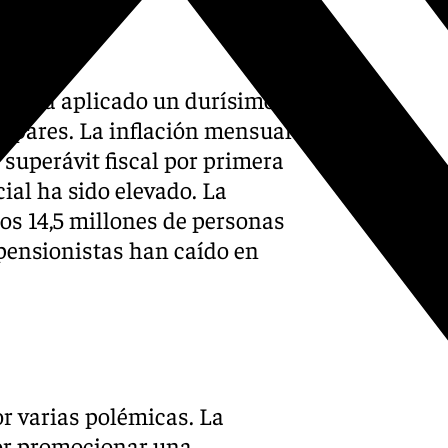
o
lei ha aplicado un durísimo
spares. La inflación mensual
 superávit fiscal por primera
ial ha sido elevado. La
os 14,5 millones de personas
 pensionistas han caído en
r varias polémicas. La
por promocionar una