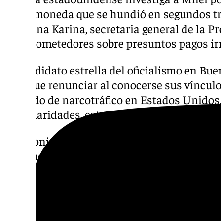
criptomoneda que se hundió en segundos tr
hermana Karina, secretaria general de la Pr
comprometedores sobre presuntos pagos irr
El candidato estrella del oficialismo en Bue
tuvo que renunciar al conocerse sus víncul
acusado de narcotráfico en Estados Unidos
irregularidades, estos casos pueden pesar e
El peronismo llega dividido a los comicios.
Kirchner —cumpliendo arresto domiciliario
gobernador bonaerense Axel Kicillof y el ex
Massa representan diferentes corrientes de
sus diferencias internas, la oposición ha l
acuerdos puntuales en el Congreso que han 