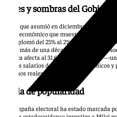
Luces y sombras del Gobiern
Desde que asumió en diciembre de 2023, Mi
ajuste económico que muestra resultados di
se desplomó del 25% al 2% y Argentina logró
vez en más de una década. Pero el precio soc
pobreza afecta al 31,6% de la población —un
— y los salarios de trabajadores públicos y
términos reales.
Caída de popularidad
La campaña electoral ha estado marcada po
justicia estadounidense investiga a Milei 