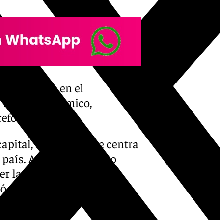
er el apoyo en el
 ajuste económico,
 reformas
apital, la atención se centra
aís. Allí, el oficialismo
er las elecciones
ró nerviosismo en los