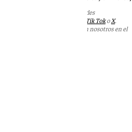
Más noticias de
101TV
en las redes
sociales:
Instagram
,
Facebook
,
Tik Tok
o
X
.
Puedes ponerte en contacto con nosotros en el
correo
informativos@101tv.es
Tags:
Últimas noticias