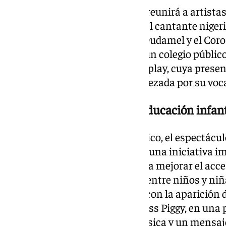
Además de Bieber, el escenario reunirá a artistas
diferentes. Entre ellos estarán el cantante niger
orquesta venezolano Gustavo Dudamel y el Coro
cuarto y quinto de Primaria de un colegio públic
York. También participará Coldplay, cuya presenc
artística del espectáculo, encabezada por su voca
Una inciativa a favor de la educación infant
Más allá del componente artístico, el espectácul
Global Citizen Education Fund, una iniciativa 
millones de dólares destinados a mejorar el acce
fomentar la práctica del fútbol entre niños y ni
actuación contará igualmente con la aparición 
entre ellos la rana Gustavo y Miss Piggy, en una
combinar entretenimiento, música y un mensaje 