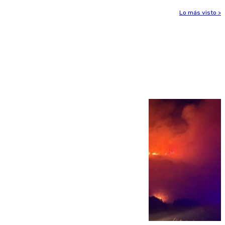
Lo más visto >
Más noticias
Ver más >