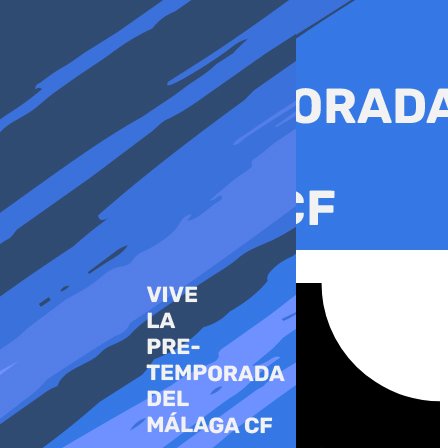
Ir
al
contenido
Tiktok