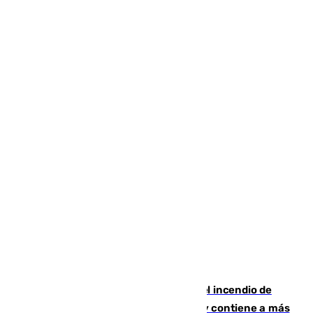
340 personas más desalojadas por el incendio de
Niebla, que mantiene a 410 evacuadas y contiene a más