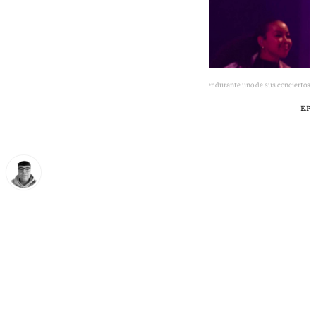
Imagen de Justin Bieber durante uno de sus conciertos
E.P
Eloy Rodríguez
jueves, 9 julio 2026, 09:38
Compartir: