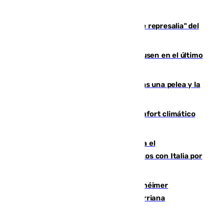
de 500 efectivos trabajando
Italia responde ante las "medidas de represalia" del
Gobierno de Sánchez
El Sevilla se desinfla ante el Leverkusen en el último
ensayo (1-2)
Tensión en la prisión de Alhaurín tras una pelea y la
incautación de un punzón
Málaga contabiliza 148 zonas de confort climático
para enfrentar las altas temperaturas
Marlaska notifica a la Unión Europea el
restablecimiento de controles fronterizos con Italia por
vía aérea y marítima
Hallan sin vida al granadino con Alzhéimer
desaparecido hace una semana en Churriana