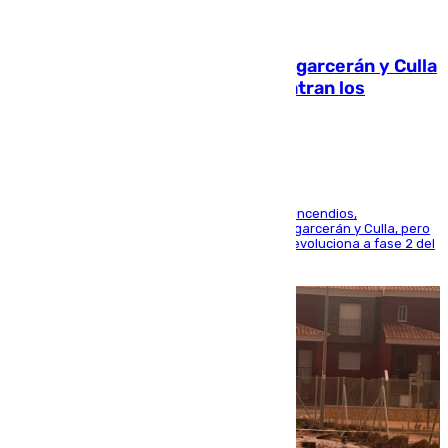
08.08.2026
Incendios de Castellón: Sierra Engarcerán y Culla
evolucionan positivamente y centran los
esfuerzos en Tírig
La UME se suma al operativo de control de los incendios,
progresando adecuadamente los de Sierra Engarcerán y Culla, pero
centrando todo el empeño en el de Culla, que evoluciona a fase 2 del
PEIF