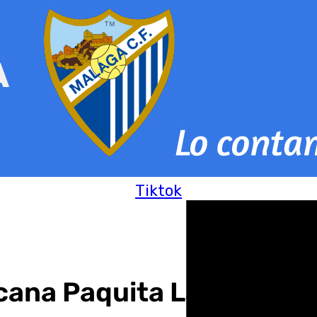
Tiktok
ana Paquita La del Barr