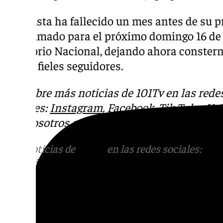
La artista ha fallecido un mes antes de su 
programado para el próximo domingo 16 de 
Auditorio Nacional, dejando ahora constern
ya sus fieles seguidores.
Descubre más noticias de 101Tv en las rede
sociales:
Instagram
,
Facebook
,
Tik Tok
o
X
.
con nosotros en el correo
informativos@101t
Más noticias de
101TV
en las redes sociales:
Ins
correo
informativos@101tv.es
Tags: