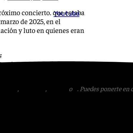
próximo concierto. que estaba
Youtube
marzo de 2025, en el
ación y luto en quienes eran
s
 Puedes ponerte en contacto
v.es
tagram
,
Facebook
,
Tik Tok
o
X
. Puedes ponerte en 