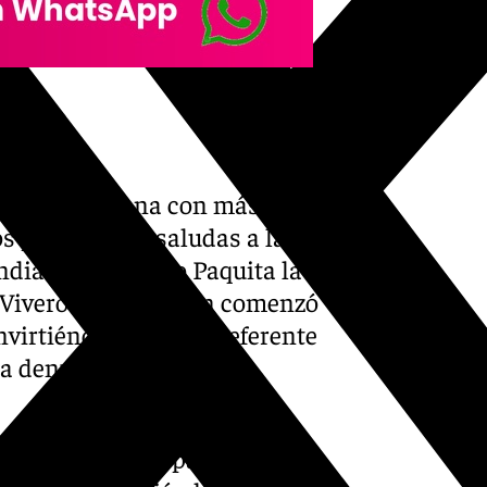
música mexicana con más de
s patas’ o ‘Me saludas a la
mundialmente como Paquita la
 Viveros y bien joven comenzó
virtiéndose en una referente
ra denunciar prácticas
ocida en toda Hispanoamérica