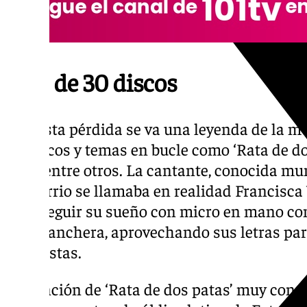
Más de 30 discos
Con esta pérdida se va una leyenda de la 
30 discos y temas en bucle como ‘Rata de do
tuya’, entre otros. La cantante, conocida 
del barrio se llamaba en realidad Francisca
a perseguir su sueño con micro en mano con
de la ranchera, aprovechando sus letras pa
machistas.
La canción de ‘Rata de dos patas’ muy con