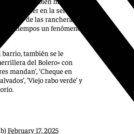
os Unidos, también ha tenido
por aparecer en la serie
an propio de las rancheras. En
ltimos tiempos un fenómeno
barrio, también se le
errillera del Bolero» con
res mandan’, ‘Cheque en
lvados’, ‘Viejo rabo verde’ y
orio.
lb)
February 17, 2025