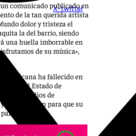
n un comunicado publicado en
X-twitter
ento de la tan querida artista
undo dolor y tristeza el
quita la del barrio, siendo
ará una huella imborrable en
disfrutamos de su música»,
a mexicana ha fallecido en
cero, en el Estado de
do a los medios de
o y comprensión para que su
 paz».