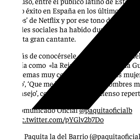
e, incluso, entre el público latino de Estad
mucho éxito en España en los últimos años 
‘Narcos’ de Netflix y por ese tono de mofa t
las redes sociales ha habido durante los ú
con esta gran cantante.
Además de conocérsele como Paquita la del 
conocía como «la Reina del Pueblo» o «la Gu
otros temas muy conocidos como ‘Las muje
blanco’, ‘Que me lleve el diablo’, ‘Hombres ma
‘El consejo’, como parte de su extenso repert
Comunicado Oficial
@paquitaoficialb
pic.twitter.com/pYGlv2b7Do
— Paquita la del Barrio (@paquitaoficia