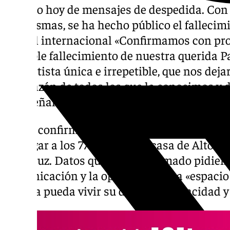
llenado hoy de mensajes de despedida. Co
las mismas, se ha hecho público el fallecimi
a nivel internacional «Confirmamos con prof
sensible fallecimiento de nuestra querida Pa
una artista única e irrepetible, que nos dej
el corazón de todos los que la conocimos y 
han señalado.
Según confirman en el mismo comunicado, l
su hogar a los 77 años, en su casa de Alto Lu
Veracruz. Datos que han confirmado pidien
comunicación y la opinión pública «espaci
familia pueda vivir su duelo en privacidad y