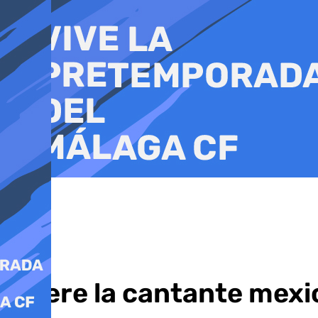
Ir
al
contenido
Muere la cantante mexic