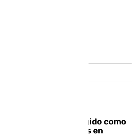
Andalucía
Alfonso Herrero, elegido como
mejor jugador del mes en