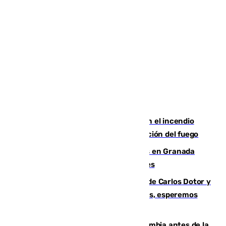
Activado el nivel 2 de emergencia en el incendio
forestal de Niebla por la compleja evolución del fuego
Controlado un incendio de rastrojos en Granada
junto a la autovía y al Callejón de Nogales
Juanfran Funes, sobre las lesiones de Carlos Dotor y
Fernando Calero: “Estamos preocupados, esperemos
que no sea nada”
Felipe VI refuerza los lazos con Colombia antes de la