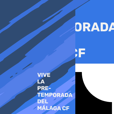
Ir
al
contenido
Tiktok