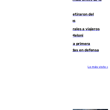
llegada del nuevo presidente
Fernando Calero y Carlos Dotor se retiraron del
encuentro contra el Ceuta con molestias
España restablece controles temporales a viajeros
procedentes de Italia como repuesta a Meloni
El Málaga cae ante el Ceuta y suma la primera
derrota de la pretemporada dejando dudas en defensa
Lo más visto >
Más noticias
Ver más >