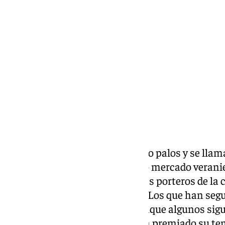
Ignacio Pérez
viernes, 29 noviembre 2024, 20:43
Compartir:
El Málaga CF tiene un santo bajo palos y se lla
guardameta, que llegó el pasado mercado veranie
convertido en uno de los mejores porteros de la 
grandes revelaciones del curso. Los que han segu
profesional no se extrañan, aunque algunos si
trayectoria. Este mes, LaLiga ha premiado su