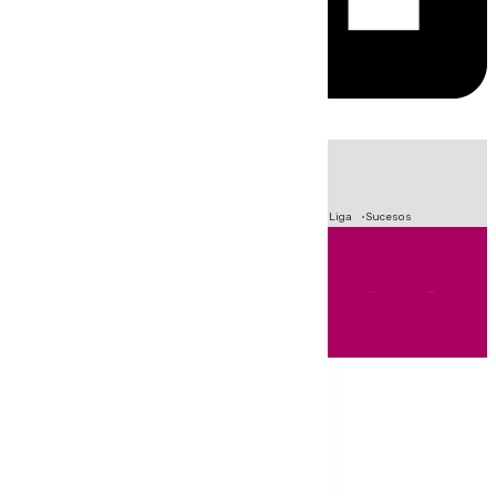
HOY
|
Fútbol
Primera División
Crisis Migratoria en Ceuta
LaLiga
Sucesos
Andalucía