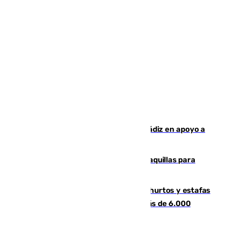
CIES NO moviliza a la provincia de Cádiz en apoyo a
la respuesta humanitaria de Ceuta
El mercado de Jerez refrigera sus taquillas para
facilitar las compras a sus visitantes
Detenida una pareja por presuntos hurtos y estafas
en Málaga tras ser descubiertos con más de 6.000
euros