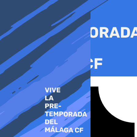
Ir
al
contenido
Tiktok