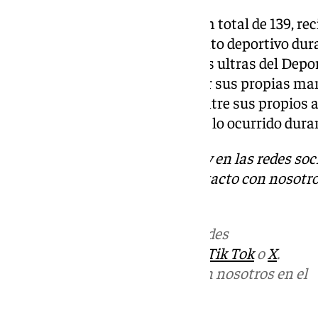
El resto de aficionados, hasta un total de 139, re
prohibición de entrar a un recinto deportivo du
por el momento, sanciones a los ultras del Depor
intentaron tomar la justicia por sus propias m
partido, provocando el temor entre sus propios a
estadio con la incertidumbre de lo ocurrido dura
Descubre más noticias de 101Tv en las redes soc
Tok
o
X
. Puedes ponerte en contacto con nosotro
informativos@101tv.es
Más noticias de
101TV
en las redes
sociales:
Instagram
,
Facebook
,
Tik Tok
o
X
.
Puedes ponerte en contacto con nosotros en el
correo
informativos@101tv.es