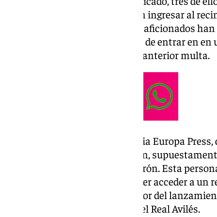
Tal y como indican en el comunicado, tres de ell
el propio
Málaga CF
y no pueden ingresar al reci
propuestas más severas. Estos aficionados han
euros, además de la prohibición de entrar en en 
meses por haber incumplido la anterior multa.
Posteriormente, según la agencia Europa Press,
aficionado del Compostela quien, supuestamente
de radicales del conjunto boquerón. Esta person
de 4.000 euros y un año sin poder acceder a un re
identificado como presunto autor del lanzamiento
impactando en un aficionado del Real Avilés.