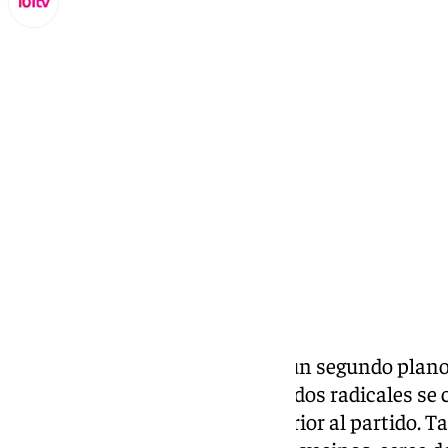
Miguel Alfonso
miércoles, 18 diciembre 2024, 18:23
Compartir:
El fútbol, por desgracia, pasó a un segundo plan
Málaga
, donde algunos aficionados radicales se
del estadio de Riazor el día anterior al partido. T