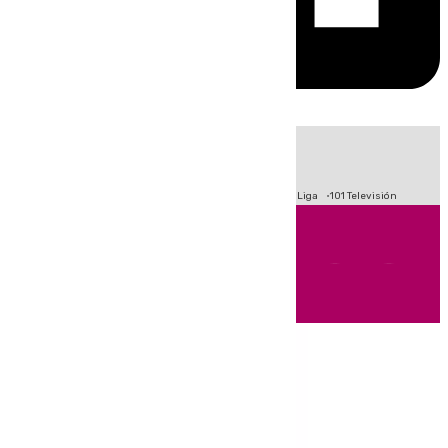
HOY
|
Fútbol
Primera División
Crisis Migratoria en Ceuta
LaLiga
101 Televisión
Andalucía