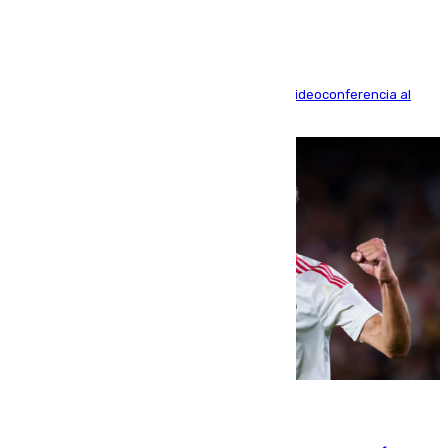
La mayoría de las comparecencias serán por videoconferencia al
residir los familiares fuera de España
07.08.2026