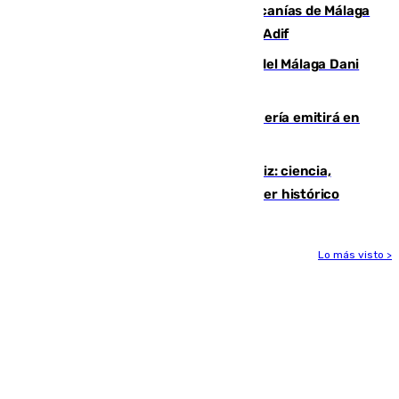
Retrasos y cancelaciones en el Cercanías de Málaga
por una avería en la infraestructura de Adif
Isco, la nueva mascota del jugador del Málaga Dani
Lorenzo
El observatorio de Calar Alto de Almería emitirá en
directo el eclipse solar del 12 de agosto
El «Trío de Eclipses» arranca en Cádiz: ciencia,
naturaleza y seguridad ante un atardecer histórico
Lo más visto >
Más noticias
Ver más >