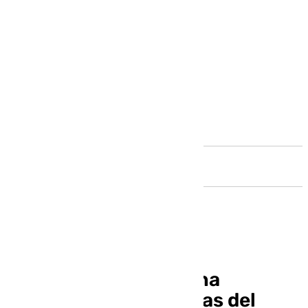
Andalucía
Antiviolencia sanciona
duramente a 143 ultras del