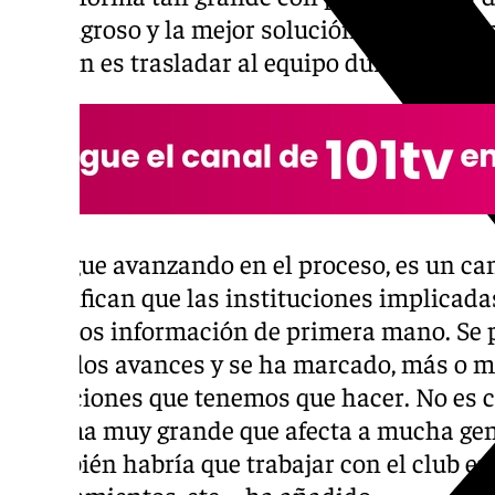
es peligroso y la mejor solución para llegar
marcan es trasladar al equipo durante las o
«Se sigue avanzando en el proceso, es un ca
escenifican que las instituciones implicad
tenemos información de primera mano. Se 
todos los avances y se ha marcado, más o m
actuaciones que tenemos que hacer. No es co
reforma muy grande que afecta a mucha gent
«También habría que trabajar con el club en 
aparcamientos, etc.», ha añadido.