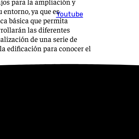
ajos para la ampliación y
 entorno, ya que es
Youtube
ca básica que permita
rrollarán las diferentes
alización de una serie de
la edificación para conocer el
 presupuestos para el año
os a la remodelación de La
ado la nueva Rosaleda está
 haga una especie de prueba
s
 Puedes ponerte en contacto