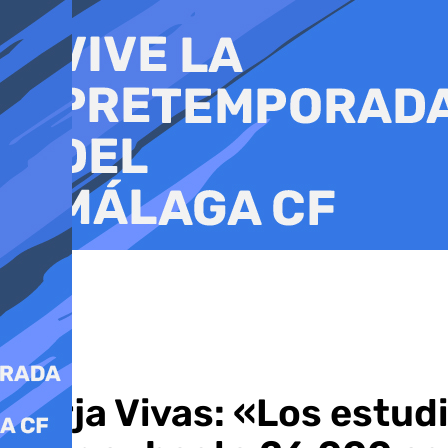
Ir
al
contenido
Borja Vivas: «Los estud