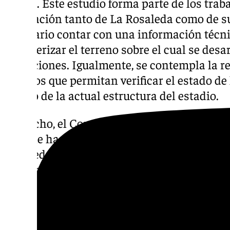
meses. Este estudio forma parte de los trab
renovación tanto de La Rosaleda como de su
necesario contar con una información técni
caracterizar el terreno sobre el cual se desa
actuaciones. Igualmente, se contempla la re
ensayos que permitan verificar el estado de 
estado de la actual estructura del estadio.
De hecho, el Consistorio malagueño, en los
2025, le ha dedicado cuatro millones de eur
Rosaleda. El plazo máximo para haber acab
fijado en 2029, cuando la FIFA exige que se
de los estadios en el Mundial de Clubes.
Descubre más noticias de 101Tv en las rede
sociales:
Instagram
,
Facebook
,
Tik Tok
o
X
.