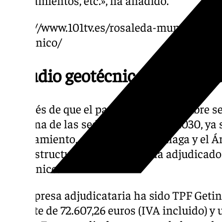
https://www.101tv.es/rosaleda-mundial-20
geotecnico/
Estudio geotécnico de La Ros
Después de que el pasado 11 de diciembre se
será una de las sedes del Mundial 2030, ya 
Ayuntamiento, a través de Promálaga y el Á
Infraestructuras y Proyectos, ha adjudicado
geotécnico.
La empresa adjudicataria ha sido TPF Getin
importe de 72.607,26 euros (IVA incluido) y 