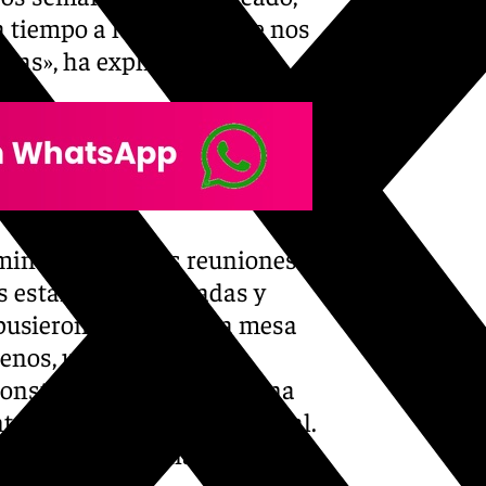
 a tiempo a los plazos que nos
bras», ha explicado Vivas.
mino largo y esas reuniones
as estamos coordinadas y
pusieron encima de la mesa
enos, una ruta de
nstruirlo y ya está. Es una
e», ha confesado el concejal.
el tema de oficinas,