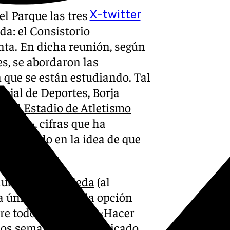
l Parque las tres
X-twitter
da: el Consistorio
nta. En dicha reunión, según
s, se abordaron las
 que se están estudiando. Tal
cejal de Deportes, Borja
ue el
Estadio de Atletismo
dores», cifras que ha
a incidido en la idea de que
erjudicado».
club de
La Rosaleda
(al
a única opción o la opción
re todo, de plazos». «Hacer
dos semanas es complicado,