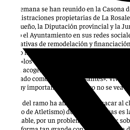
Esta semana se han reunido en la Casona de
administraciones propietarias de La Rosale
malagueño, la Diputación provincial y la Ju
señaló el Ayuntamiento en sus redes sociale
alternativas de remodelación y financiación
y como ha asegurado a 101 Televisión el con
Vivas, «los estudios de viabilidad estiman q
podría acoger entre 25.000 y 26.000 especta
calificado como «muy interesantes». Vivas h
«es muy importante que el aforo no se vea p
El edil del ramo ha afirmado que «sacar al 
Estadio de Atletismo) durante las obras es l
más viable, por un problema de costes y, sob
una reforma tan grande con partidos cada 