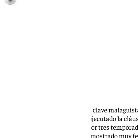
Pedro Jiménez
viernes, 31 enero 2025, 17:05
Compartir:
La gran noticia de la semana en clave malaguista
perlas de la cantera
. El club ha ejecutado la clá
Chupete para poder renovarlo por tres temporad
primer equipo. El jugador se ha mostrado muy fe