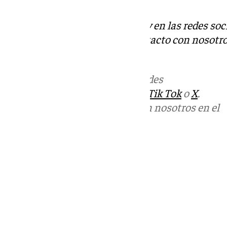
Descubre más noticias de 101Tv en las redes soc
Tok
o
X
. Puedes ponerte en contacto con nosotro
informativos@101tv.es
Más noticias de
101TV
en las redes
sociales:
Instagram
,
Facebook
,
Tik Tok
o
X
.
Puedes ponerte en contacto con nosotros en el
correo
informativos@101tv.es
Tags:
Últimas noticias