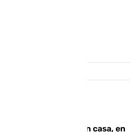
Andalucía
Chupete presume de
renovación: «Como en casa, en