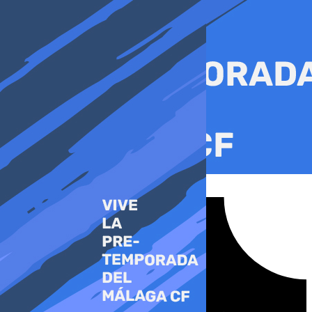
Ir
al
contenido
Tiktok