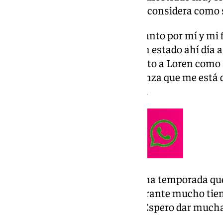
con el club de Martiricos, al que considera como 
Renovación: «Estoy muy feliz, tanto por mí y mi
representantes. Son los que han estado ahí día a 
confianza depositada en mí tanto a Loren como 
posible y al míster por la confianza que me está
enero y la verdad que muy feliz».
Temporada de matrícula: «Es una temporada que
es en lo que llevo trabajando durante mucho tie
Como en casa en ningún sitio. Espero dar muchas
Vamos a por ello».