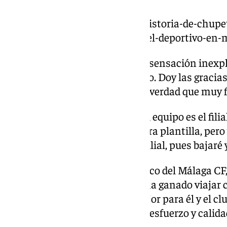
https://www.101tv.es/la-intrahistoria-de-chup
ser-el-heroe-de-la-noche-ante-el-deportivo-en
Gol ante el Deportivo: «Fue una sensación inexpl
pelota. No sabía cómo celebrarlo. Doy las gracias
apoyo que nos dan día a día y la verdad que muy f
Sin olvidar al filial: «Este año mi equipo es el fili
paso a formar parte de la primera plantilla, pero 
si creen que tengo que bajar al filial, pues bajaré
La última vez que habló el técnico del Málaga CF, 
reconocimiento merecido: «Se ha ganado viajar 
más y estamos buscando lo mejor para él y el cl
ejemplo del canterano, que con esfuerzo y calida
de convertirse en profesional.