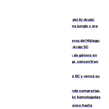
Juanfran Funes, sobre el duro juego del Al-Arabi:
“Por momentos nos hemos metido en una jungla y era
hasta peligroso”
Ya se han estrenado los tres delanteros del Málaga:
Eneko Jauregui, bigoleador contra el Al-Arabi SC
35 mujeres asesinadas por violencia de género en
España en este 2026: Andalucía y Málaga, concentran
el foco de la tragedia
El Málaga es muy superior al Al-Arabi SC y vence su
primer encuentro de pretemporada
Gafas para el eclipse solar 2026: dónde comprarlas,
dónde conseguirlas y cómo saber si están homologadas
Vinícius Júnior seguirá vestido de blanco hasta