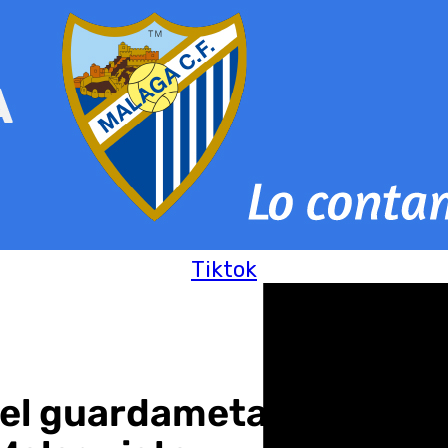
Tiktok
 el guardameta del Atlé