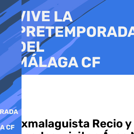
Ir
al
contenido
El exmalaguista Recio y