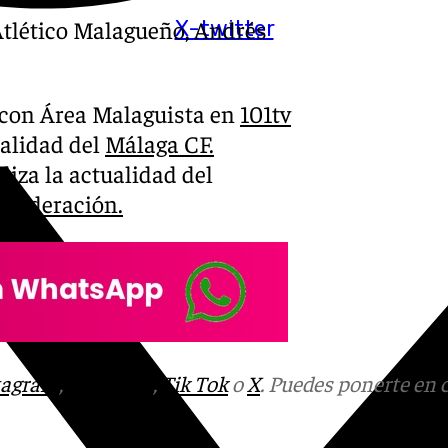
Atlético Malagueño, Andrés
X-twitter
a con Área Malaguista en
101tv
ualidad del
Málaga CF.
iza la actualidad del
 Federación.
tagram
,
Facebook
,
Tik Tok
o
X
. Puedes ponerte en 