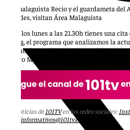
El exmalaguista Recio y el guardameta del 
Céspedes, visitan Área Malaguista
Todos los lunes a las 21.30h tienes una cit
Málaga
, el programa que analizamos la act
Presentado por Félix Godoy. También se anal
Atlético Malagueño y el Grupo
IX de Tercera
Más noticias de
101TV
en las redes sociales:
Ins
correo
informativos@101tv.es