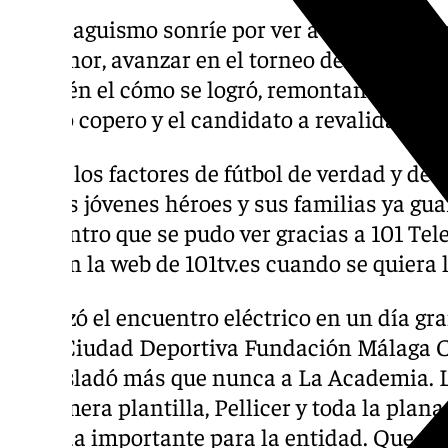
El malaguismo sonríe por ver a sus canteran
de Honor, avanzar en el torneo del KO y juga
también el cómo se logró, remontando un 0-
torneo copero y el candidato a revalidarlo.
Todos los factores de fútbol de verdad y de p
que los jóvenes héroes y sus familias ya gu
encuentro que se pudo ver gracias a 101 Tele
aquí en la web de 101tv.es cuando se quiera 
Empezó el encuentro eléctrico en un día gr
de la Ciudad Deportiva Fundación Málaga CF
se trasladó más que nunca a La Academia. Ll
la primera plantilla, Pellicer y toda la plan
jornada importante para la entidad. Que ac