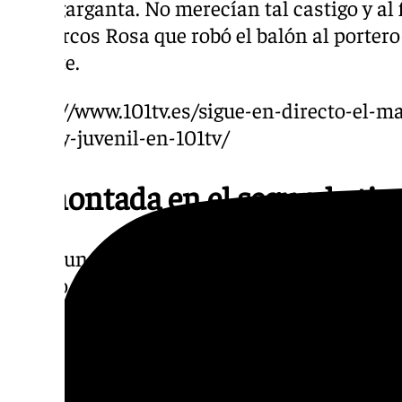
en la garganta. No merecían tal castigo y al 
de Marcos Rosa que robó el balón al portero 
picante.
https://www.101tv.es/sigue-en-directo-el-m
del-rey-juvenil-en-101tv/
Remontada en el segundo ti
La segunda parte fue frenética y si en los pr
puesto el contrapunto, iba a ser la lluvia de
(¿O era ya Ivo?) la que daba a la tarde-noch
escena perfecta y el verde no engañó, un go
Rosa servía para firmar el empate nada más 