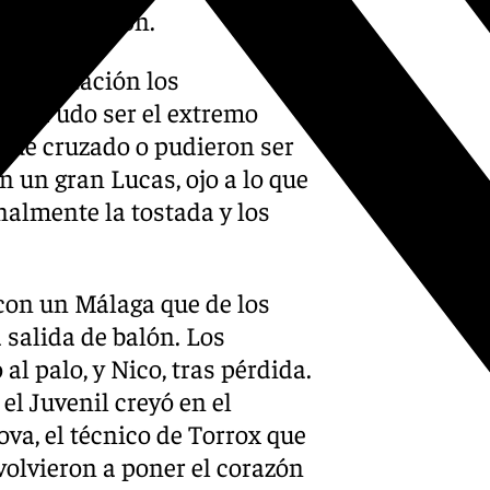
 pleno pulmón.
obreexcitación los
ías. Pudo ser el extremo
fue cruzado o pudieron ser
 un gran Lucas, ojo a lo que
inalmente la tostada y los
con un Málaga que de los
 salida de balón. Los
 al palo, y Nico, tras pérdida.
el Juvenil creyó en el
va, el técnico de Torrox que
volvieron a poner el corazón