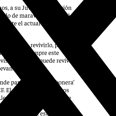
os, a su Juvenil de División
ndo de maravilla. Es el qué y
2 ante el actual campeón del
artido para revivirlo, para
arden para siempre este
visión y que se puede revivir
levantar el ánimo.
ande para la ‘minibombonera’
. El espíritu de Martiricos
eno, colorido, los ídolos de
a mayor del club en un
abó con la bella estampa de