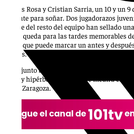
Marcos Rosa y Cristian Sarria, un 10 y un 
atacante para soñar. Dos jugadorazos juveni
empuje del resto del equipo han sellado un
que ya queda para las tardes memorables de
un 3-2 que puede marcar un antes y después
jovenes.
El conjunto blanquiazul superó todos los ob
(no hay hipérbole alguna) y se medirá en cua
Rey al Zaragoza.