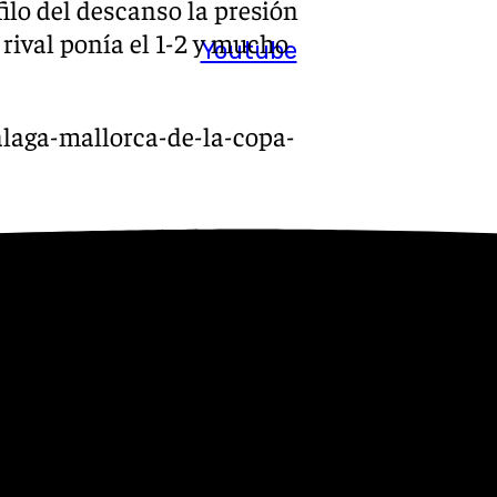
filo del descanso la presión
rival ponía el 1-2 y mucho
Youtube
alaga-mallorca-de-la-copa-
empo
imeros 45′ el viento había
l fin de la borrasca Herminia
e un punto de épica. Puesta en
lazo de cabeza de Marcos
salir.