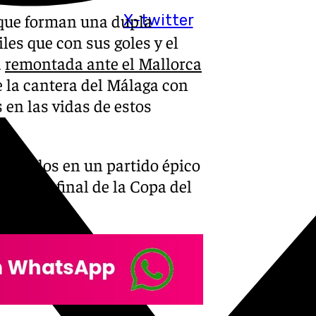
9 que forman una dupla
X-twitter
les que con sus goles y el
a
remontada ante el Mallorca
 la cantera del Málaga con
 en las vidas de estos
stáculos en un partido épico
rtos de final de la Copa del