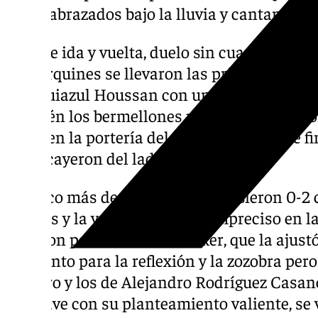
todos abrazados bajo la lluvia y cantando a
En este ida y vuelta, duelo sin cuartel, de s
mallorquines se llevaron las primeras alegr
blanquiazul Houssan con un disparo que se 
también los bermellones pero se toparon con
viene en la portería del Málaga, hasta que f
goles cayeron del lado bermellón.
En poco más de un minuto se pusieron 0-2 
nervios y la valentía anduvo impreciso en la
hicieron para los baleares Iker, que la ajustó
Momento para la reflexión y la zozobra pero 
milagro y los de Alejandro Rodríguez Casano
fue clave con su planteamiento valiente, se 